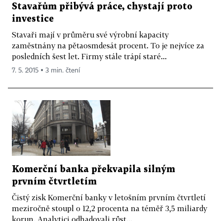
Stavařům přibývá práce, chystají proto
investice
Stavaři mají v průměru své výrobní kapacity
zaměstnány na pětaosmdesát procent. To je nejvíce za
posledních šest let. Firmy stále trápí staré...
7. 5. 2015 ▪ 3 min. čtení
Komerční banka překvapila silným
prvním čtvrtletím
Čistý zisk Komerční banky v letošním prvním čtvrtletí
meziročně stoupl o 12,2 procenta na téměř 3,5 miliardy
korun. Analytici odhadovali růst...