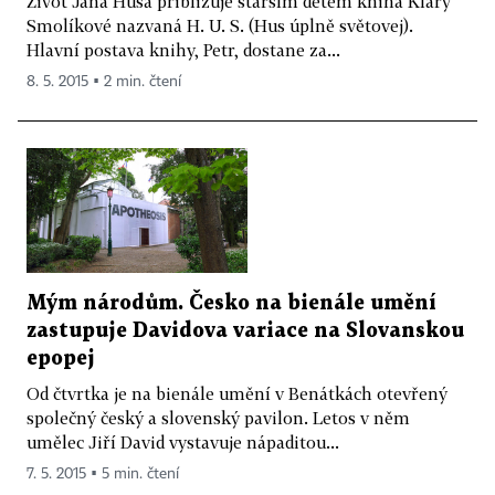
Život Jana Husa přibližuje starším dětem kniha Kláry
Smolíkové nazvaná H. U. S. (Hus úplně světovej).
Hlavní postava knihy, Petr, dostane za...
8. 5. 2015 ▪ 2 min. čtení
Mým národům. Česko na bienále umění
zastupuje Davidova variace na Slovanskou
epopej
Od čtvrtka je na bienále umění v Benátkách otevřený
společný český a slovenský pavilon. Letos v něm
umělec Jiří David vystavuje nápaditou...
7. 5. 2015 ▪ 5 min. čtení