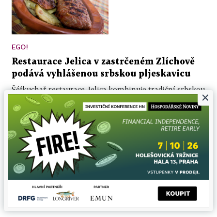
EGO!
Restaurace Jelica v zastrčeném Zlíchově
podává vyhlášenou srbskou pljeskavicu
Šéfkuchař restaurace Jelica kombinuje tradiční srbskou
×
kuchyni s vitariánským jídlem. Interiér zdobí vyšívané
ubrusy, malované talíře nebo lampy...
16. 10. 2015 ▪ 3 min. čtení