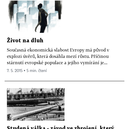
Život na dluh
Současná ekonomická slabost Evropy má původ v
explozi úvěrů, která dosáhla mezí růstu. Příčinou
stárnutí evropské populace a jejího vymírání je...
7. 5. 2015 ▪ 5 min. čtení
Studená válka - závod ve zbrojení, který