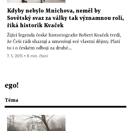
Kdyby nebylo Mnichova, neměl by
Sovětský svaz za války tak významnou roli,
říká historik Kvaček
Žijící legenda české historiografie Robert Kvaček tvrdí,
že Češi rádi shazují a umenšují své vlastní dějiny. Platí
to i o českém odboji za druhé...
7. 5. 2015 ▪ 8 min. čtení
ego!
Téma