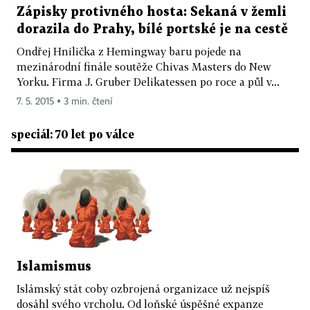
Zápisky protivného hosta: Sekaná v žemli
dorazila do Prahy, bílé portské je na cestě
Ondřej Hnilička z Hemingway baru pojede na
mezinárodní finále soutěže Chivas Masters do New
Yorku. Firma J. Gruber Delikatessen po roce a půl v...
7. 5. 2015 ▪ 3 min. čtení
speciál: 70 let po válce
Islamismus
Islámský stát coby ozbrojená organizace už nejspíš
dosáhl svého ­vrcholu. Od loňské úspěšné expanze