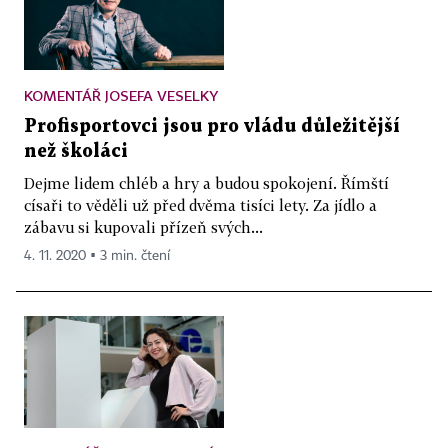
KOMENTÁŘ JOSEFA VESELKY
Profisportovci jsou pro vládu důležitější
než školáci
Dejme lidem chléb a hry a budou spokojení. Římští
císaři to věděli už před dvěma tisíci lety. Za jídlo a
zábavu si kupovali přízeň svých...
4. 11. 2020 ▪ 3 min. čtení