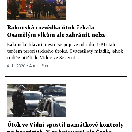
Rakouská rozvědka útok čekala.
Osamělým vlkům ale zabránit nelze
Rakouské hlavní město se poprvé od roku 1981 stalo
terčem teroristického útoku. Dvacetiletý mladík, jehož
rodiče přišli do Vídně ze Severní...
4. 11. 2020 ▪ 4 min. čtení
Útok ve Vídni spustil namátkové kontroly