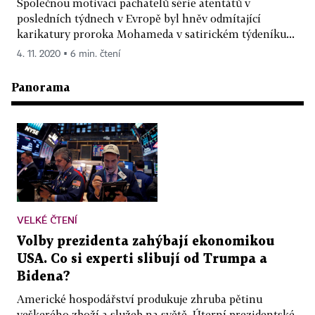
Společnou motivací pachatelů série atentátů v
posledních týdnech v Evropě byl hněv odmítající
karikatury proroka Mohameda v satirickém týdeníku...
4. 11. 2020 ▪ 6 min. čtení
Panorama
VELKÉ ČTENÍ
Volby prezidenta zahýbají ekonomikou
USA. Co si experti slibují od Trumpa a
Bidena?
Americké hospodářství produkuje zhruba pětinu
veškerého zboží a služeb na světě. Úterní prezidentské