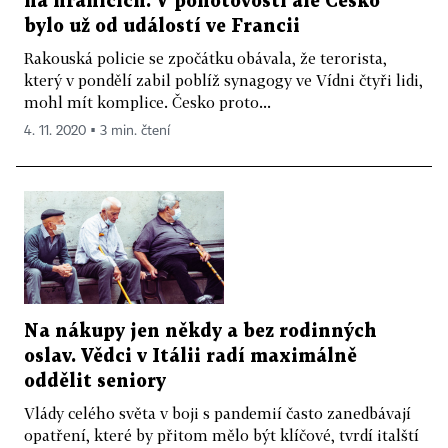
na hranicích. V pohotovosti ale Česko
bylo už od událostí ve Francii
Rakouská policie se zpočátku obávala, že terorista,
který v pondělí zabil poblíž synagogy ve Vídni čtyři lidi,
mohl mít komplice. Česko proto...
4. 11. 2020 ▪ 3 min. čtení
Na nákupy jen někdy a bez rodinných
oslav. Vědci v Itálii radí maximálně
oddělit seniory
Vlády celého světa v boji s pandemií často zanedbávají
opatření, které by přitom mělo být klíčové, tvrdí italští