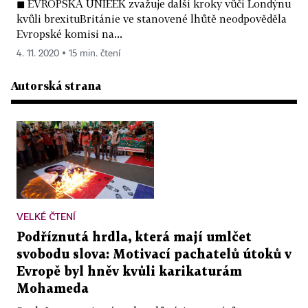
◼ EVROPSKÁ UNIEEK zvažuje další kroky vůči Londýnu
kvůli brexituBritánie ve stanovené lhůtě neodpověděla
Evropské komisi na...
4. 11. 2020 ▪ 15 min. čtení
Autorská strana
VELKÉ ČTENÍ
Podříznutá hrdla, která mají umlčet
svobodu slova: Motivací pachatelů útoků v
Evropě byl hněv kvůli karikaturám
Mohameda