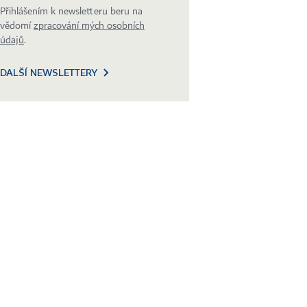
Přihlášením k newsletteru beru na
vědomí
zpracování mých osobních
údajů
.
DALŠÍ NEWSLETTERY