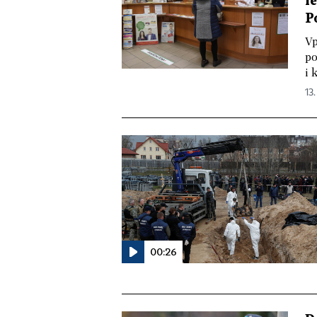
l
P
Vp
po
i 
13
00:26