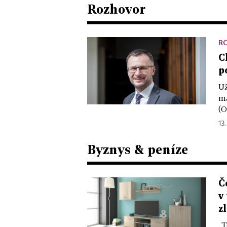
Rozhovor
R
C
p
Už
ma
(O
13.
Byznys & peníze
Č
v
z
„T