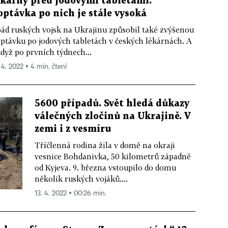
ékárny před jodovými tabletami.
optávka po nich je stále vysoká
ád ruských vojsk na Ukrajinu způsobil také zvýšenou
ptávku po jodových tabletách v českých lékárnách. A
když po prvních týdnech...
. 4. 2022 ▪ 4 min. čtení
5600 případů. Svět hledá důkazy
válečných zločinů na Ukrajině. V
zemi i z vesmíru
Tříčlenná rodina žila v domě na okraji
vesnice Bohdanivka, 50 kilometrů západně
od Kyjeva. 9. března vstoupilo do domu
několik ruských vojáků....
13. 4. 2022 ▪ 00:26 min.