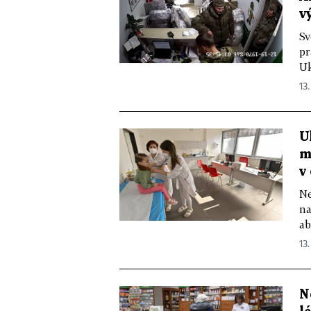
v
Sv
pr
Uk
13
U
m
v
Ne
na
ab
13
N