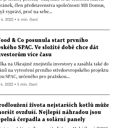
ránek, člen představenstva společnosti MB Domus,
yž vypráví, proč na sebe...
. 4. 2022 ▪ 4 min. čtení
ood & Co posunula start prvního
eského SPAC. Ve složité době chce dát
nvestorům více času
lka na Ukrajině znejistila investory a zasáhla také do
ánů na vytvoření prvního středoevropského projektu
pu SPAC, určeného pro pražskou...
 4. 2022 ▪ 5 min. čtení
rodloužení života nejstarších kotlů může
horšit ovzduší. Nejlepší náhradou jsou
epelná čerpadla a solární panely