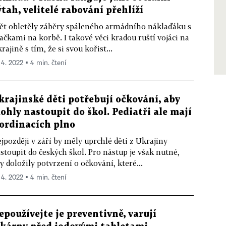
ýtah, velitelé rabování přehlíží
ět obletěly záběry spáleného armádního náklaďáku s
ačkami na korbě. I takové věci kradou ruští vojáci na
rajině s tím, že si svou kořist...
. 4. 2022 ▪ 4 min. čtení
krajinské děti potřebují očkování, aby
ohly nastoupit do škol. Pediatři ale mají
 ordinacích plno
jpozději v září by měly uprchlé děti z Ukrajiny
stoupit do českých škol. Pro nástup je však nutné,
y doložily potvrzení o očkování, které...
. 4. 2022 ▪ 4 min. čtení
epoužívejte je preventivně, varují