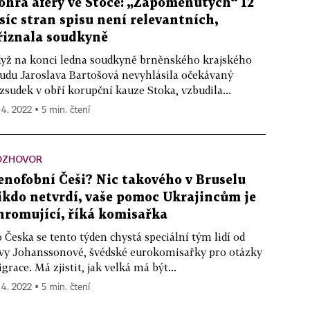
ohra aféry ve Stoce: „Zapomenutých“ 12
isíc stran spisu není relevantních,
řiznala soudkyně
yž na konci ledna soudkyně brněnského krajského
udu Jaroslava Bartošová nevyhlásila očekávaný
zsudek v obří korupční kauze Stoka, vzbudila...
 4. 2022 ▪ 5 min. čtení
OZHOVOR
enofobní Češi? Nic takového v Bruselu
ikdo netvrdí, vaše pomoc Ukrajincům je
hromující, říká komisařka
 Česka se tento týden chystá speciální tým lidí od
vy Johanssonové, švédské eurokomisařky pro otázky
grace. Má zjistit, jak velká má být...
 4. 2022 ▪ 5 min. čtení