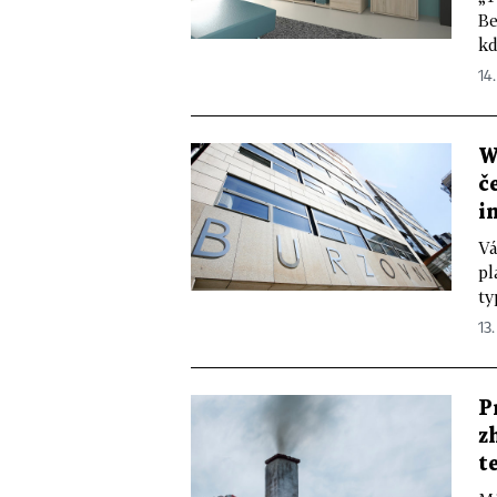
Be
kd
14
W
č
i
Vá
pl
ty
13.
P
z
t