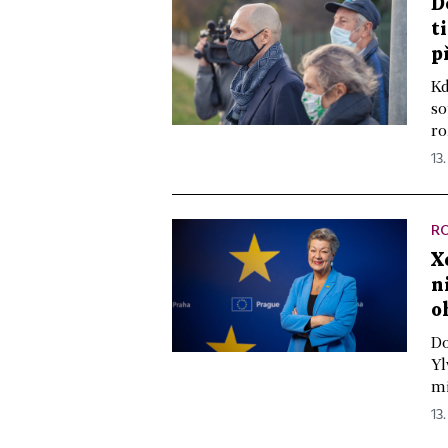
D
t
p
Kd
so
ro
13.
R
X
n
o
Do
Yl
mi
13.