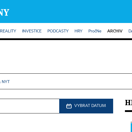
ARCHIV
REALITY
INVESTICE
PODCASTY
HRY
PročNe
D
& NYT
H
VYBRAT DATUM