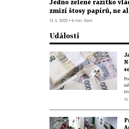
Jedno zelené razítko vlá
zmizí štosy papírů, ne a
13. 4. 2022 ▪ 6 min. čtení
Události
J
N
s
Po
ně
ro
13.
P
A