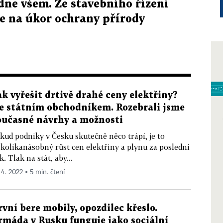
dne všem. Ze stavebního řízení
le na úkor ochrany přírody
ak vyřešit drtivě drahé ceny elektřiny?
e státním obchodníkem. Rozebrali jsme
oučasné návrhy a možnosti
kud podniky v Česku skutečně něco trápí, je to
kolikanásobný růst cen elektřiny a plynu za poslední
k. Tlak na stát, aby...
 4. 2022 ▪ 5 min. čtení
rvní bere mobily, opozdilec křeslo.
rmáda v Rusku funguje jako sociální