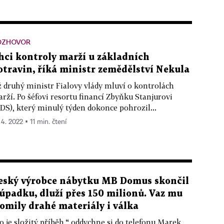
OZHOVOR
hci kontroly marží u základních
otravin, říká ministr zemědělství Nekula
 druhý ministr Fialovy vlády mluví o kontrolách
rží. Po šéfovi resortu financí Zbyňku Stanjurovi
DS), který minulý týden dokonce pohrozil...
 4. 2022 ▪ 11 min. čtení
eský výrobce nábytku MB Domus skončil
 úpadku, dluží přes 150 milionů. Vaz mu
lomily drahé materiály i válka
o je složitý příběh,“ oddychne si do telefonu Marek