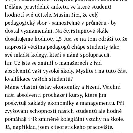
Děláme pravidelně anketu, ve které studenti
hodnotí své učitele. Musím říci, že celý
pedagogický sbor - samozřejmě v průměru - by
dostal vyznamenání. Na čtyřstupňové škále
dosahujeme hodnoty 1,5. Asi se na tom odráží to, že
naprostá většina pedagogů chápe studenty jako
své mladší kolegy, kteří s námi spolupracují.
hn: Už jste se zmínil o manažerech z řad
absolventů vaší vysoké školy. Myslíte i na tuto část
kvalifikace vašich studentů?
Máme vlastní ústav ekonomiky a řízení. Všichni
naši absolventi procházejí kursy, které jim
poskytují základy ekonomiky a managementu. Při
zvyšování schopností našich studentů ale hodně
pomáhají i již zmíněné kolegiální vztahy na škole.
Já, například, jsem z teoretického pracoviště.