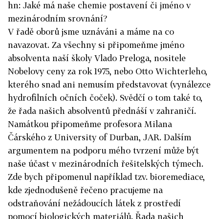
hn: Jaké má naše chemie postavení či jméno v
mezinárodním srovnání?
V řadě oborů jsme uznáváni a máme na co
navazovat. Za všechny si připomeňme jméno
absolventa naší školy Vlado Preloga, nositele
Nobelovy ceny za rok 1975, nebo Otto Wichterleho,
kterého snad ani nemusím představovat (vynálezce
hydrofilních očních čoček). Svědčí o tom také to,
že řada našich absolventů přednáší v zahraničí.
Namátkou připomeňme profesora Milana
Čárského z University of Durban, JAR. Dalším
argumentem na podporu mého tvrzení může být
naše účast v mezinárodních řešitelských týmech.
Zde bych připomenul například tzv. bioremediace,
kde zjednodušeně řečeno pracujeme na
odstraňování nežádoucích látek z prostředí
pomocí biologických materiálů. Řada našich