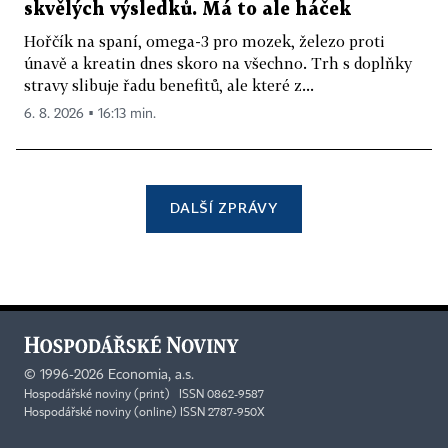
skvělých výsledků. Má to ale háček
Hořčík na spaní, omega-3 pro mozek, železo proti
únavě a kreatin dnes skoro na všechno. Trh s doplňky
stravy slibuje řadu benefitů, ale které z...
6. 8. 2026 ▪ 16:13 min.
DALŠÍ ZPRÁVY
©
1996-2026
Economia, a.s.
Hospodářské noviny (print) ISSN 0862-9587
Hospodářské noviny (online) ISSN 2787-950X