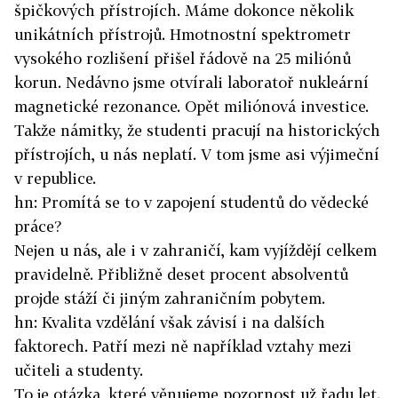
špičkových přístrojích. Máme dokonce několik
unikátních přístrojů. Hmotnostní spektrometr
vysokého rozlišení přišel řádově na 25 miliónů
korun. Nedávno jsme otvírali laboratoř nukleární
magnetické rezonance. Opět miliónová investice.
Takže námitky, že studenti pracují na historických
přístrojích, u nás neplatí. V tom jsme asi výjimeční
v republice.
hn: Promítá se to v zapojení studentů do vědecké
práce?
Nejen u nás, ale i v zahraničí, kam vyjíždějí celkem
pravidelně. Přibližně deset procent absolventů
projde stáží či jiným zahraničním pobytem.
hn: Kvalita vzdělání však závisí i na dalších
faktorech. Patří mezi ně například vztahy mezi
učiteli a studenty.
To je otázka, které věnujeme pozornost už řadu let.