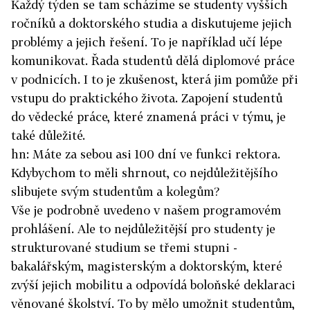
Každý týden se tam scházíme se studenty vyšších
ročníků a doktorského studia a diskutujeme jejich
problémy a jejich řešení. To je například učí lépe
komunikovat. Řada studentů dělá diplomové práce
v podnicích. I to je zkušenost, která jim pomůže při
vstupu do praktického života. Zapojení studentů
do vědecké práce, které znamená práci v týmu, je
také důležité.
hn: Máte za sebou asi 100 dní ve funkci rektora.
Kdybychom to měli shrnout, co nejdůležitějšího
slibujete svým studentům a kolegům?
Vše je podrobně uvedeno v našem programovém
prohlášení. Ale to nejdůležitější pro studenty je
strukturované studium se třemi stupni -
bakalářským, magisterským a doktorským, které
zvýší jejich mobilitu a odpovídá boloňské deklaraci
věnované školství. To by mělo umožnit studentům,