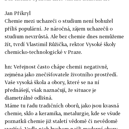
Jan Přikryl
Chemie mezi uchazeči o studium není bohužel
příliš populární. Je náročná, zájem uchazečů o
studium nevzrůstá. Ale bez chemie dnes nemůžeme
žít, tvrdí Vlastimil Růžička, rektor Vysoké školy
chemicko-technologické v Praze.
hn: Veřejnost často chápe chemii negativně,
zejména jako znečišťovatele životního prostředí.
Vaše vysoká škola a obory, které se na ní
přednášejí, však naznačují, že situace je
diametrálně odlišná.
Máme tu řadu tradičních oborů, jako jsou kvasná
chemie, sklo a keramika, metalurgie, kde se všude
poznatků chemie již staletí vědomě či nevědomě
využívá. Vedle nich bychom našli moderní obory,