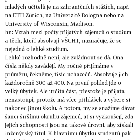
mladých učitelů je na zahraničních stážích, např.
na ETH Zürich, na Univerzitě Bologna nebo na
University of Wisconsin, Madison.
hn: Vztah mezi počty přijatých zájemců o studium
a těch, kteří absolvují VŠCHT, naznačuje, že se
nejedná o lehké studium.
Lehké rozhodně není, ale zvládnout se dá. Ona
čísla někdy zavádějí. My ročně přijímáme v
průměru, řekněme, tisíc uchazečů. Absolvuje jich
každoročně 300 až 400. Na první pohled jde o
velký úbytek. Ale určitá část, přestože je přijata,
nenastoupí, protože má více přihlášek a vybere si
nakonec jinou školu. A potom, my se snažíme dávat
šanci širšímu okruhu zájemců, ať si vyzkoušejí, zda
jejich schopnosti jsou na takové úrovni, aby získali
inženýrský titul. K hlavnímu úbytku studentů pak