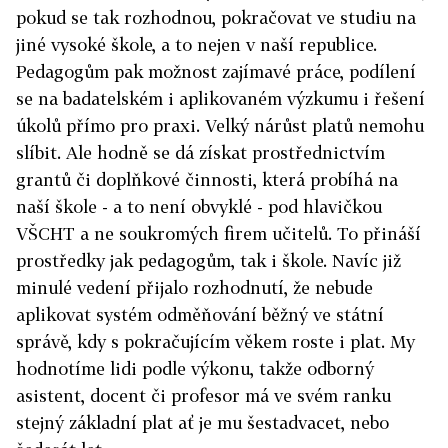
pokud se tak rozhodnou, pokračovat ve studiu na
jiné vysoké škole, a to nejen v naší republice.
Pedagogům pak možnost zajímavé práce, podílení
se na badatelském i aplikovaném výzkumu i řešení
úkolů přímo pro praxi. Velký nárůst platů nemohu
slíbit. Ale hodně se dá získat prostřednictvím
grantů či doplňkové činnosti, která probíhá na
naší škole - a to není obvyklé - pod hlavičkou
VŠCHT a ne soukromých firem učitelů. To přináší
prostředky jak pedagogům, tak i škole. Navíc již
minulé vedení přijalo rozhodnutí, že nebude
aplikovat systém odměňování běžný ve státní
správě, kdy s pokračujícím věkem roste i plat. My
hodnotíme lidi podle výkonu, takže odborný
asistent, docent či profesor má ve svém ranku
stejný základní plat ať je mu šestadvacet, nebo