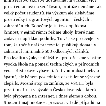
ministerstvo školství dostáváme na výzkum více
prostředků než na vzdělávání, protože nemáme tak
velký počet studentů. Na výzkum ale získáváme
prostředky i z grantových agentur - českých i
zahraničních. Konečně je tu tzv. doplňková
činnost, v jejímž rámci řešíme úkoly, které nám
zadávají například podniky. To vše se projevuje i v
tom, že ročně naši pracovníci publikují doma i v
zahraničí minimálně 500 odborných článků.
Pro kvalitu výuky je důležité - protože jsme vlastně
vysoká škola na pomezí technických a přírodních
věd - přístrojové vybavení. Ani v minulosti nebylo
špatné, ale během posledních deseti let se výrazně
zlepšilo. Možná stojí za zmínku, že VŠCHT byla
první institucí v bývalém Československu, která
byla připojena na internet. I dnes jdeme s dobou.
Studenti mají možnost pracovat v řadě případů na