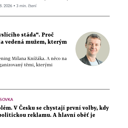
 8. 2026 ▪ 3 min. čtení
slícího stáda“. Proč
da vedená mužem, kterým
ppening Milana Knížáka. A něco na
rganizovaný těmi, kterými
SOVKA
lém. V Česku se chystají první volby, kdy
 politickou reklamu. A hlavní oběť je