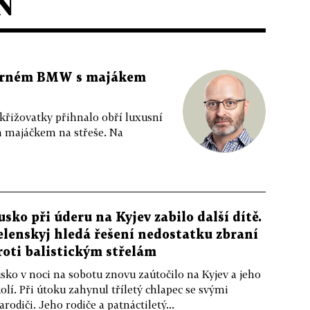
N
 černém BMW s majákem
 křižovatky přihnalo obří luxusní
m majáčkem na střeše. Na
usko při úderu na Kyjev zabilo další dítě.
elenskyj hledá řešení nedostatku zbraní
roti balistickým střelám
sko v noci na sobotu znovu zaútočilo na Kyjev a jeho
olí. Při útoku zahynul tříletý chlapec se svými
arodiči. Jeho rodiče a patnáctiletý...