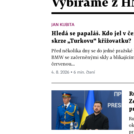
Vybíráme z H
JAN KUBITA
Hledá se papaláš. Kdo jel v
skrze „Turkovu“ křižovatku?
Před několika dny se do jedné pražské
BMW se začerněnými skly a blikající
červenou...
4. 8. 2026 ▪ 6 min. čtení
R
Z
p
Ru
ok
pr