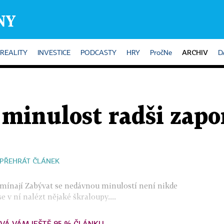
ARCHIV
REALITY
INVESTICE
PODCASTY
HRY
PročNe
D
 minulost radši zapo
PŘEHRÁT ČLÁNEK
mínají Zabývat se nedávnou minulostí není nikde
se v ní nalézt nějaké škraloupy....
VÁ VÁM JEŠTĚ 95 % ČLÁNKU