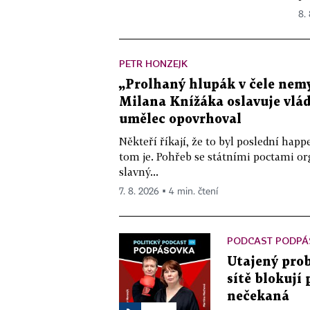
8.
PETR HONZEJK
„Prolhaný hlupák v čele nemy
Milana Knížáka oslavuje vlá
umělec opovrhoval
Někteří říkají, že to byl poslední ha
tom je. Pohřeb se státními poctami o
slavný...
7. 8. 2026 ▪ 4 min. čtení
PODCAST PODPÁ
Utajený prob
sítě blokují
nečekaná