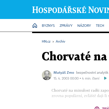
HOME
BYZNYS
ZPRÁVY
NÁZORY
TECH
HN.cz
›
Archiv
Chorvaté na
Matyáš Zrno
bezpečnostní analytik
15. 4. 2003 00:00 ▪ 4 min. čtení
Chorvaté na minulost radši zapo
zrovna populární, zvláště dají-li 
ZBÝ