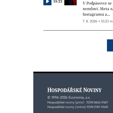
55:23
V Podpásovce se
nemluví. Meta z
Instagramu a...
7. 8. 2026 ▪ 55:23 m
©
1996-2026
Economia, a.s.
Hospodářské noviny (print) ISSN 0862-9587
Hospodářské noviny (online) ISSN 2787-950X