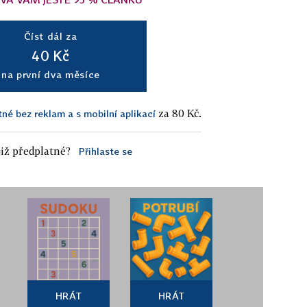
Číst dál za
40 Kč
na první dva měsíce
za 80 Kč.
tné bez reklam a s mobilní aplikací
iž předplatné?
Přihlaste se
HRÁT
HRÁT