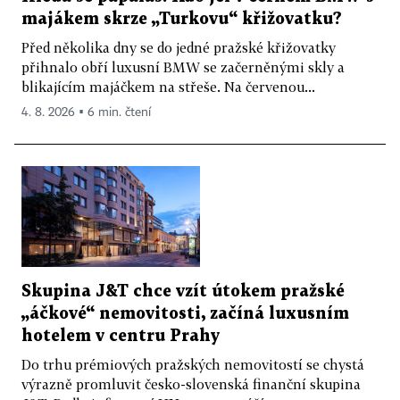
majákem skrze „Turkovu“ křižovatku?
Před několika dny se do jedné pražské křižovatky
přihnalo obří luxusní BMW se začerněnými skly a
blikajícím majáčkem na střeše. Na červenou...
4. 8. 2026 ▪ 6 min. čtení
Skupina J&T chce vzít útokem pražské
„áčkové“ nemovitosti, začíná luxusním
hotelem v centru Prahy
Do trhu prémiových pražských nemovitostí se chystá
výrazně promluvit česko-slovenská finanční skupina