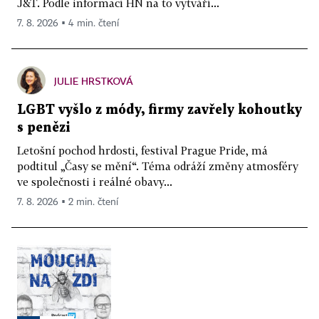
J&T. Podle informací HN na to vytváří...
7. 8. 2026 ▪ 4 min. čtení
JULIE HRSTKOVÁ
LGBT vyšlo z módy, firmy zavřely kohoutky
s penězi
Letošní pochod hrdosti, festival Prague Pride, má
podtitul „Časy se mění“. Téma odráží změny atmosféry
ve společnosti i reálné obavy...
7. 8. 2026 ▪ 2 min. čtení