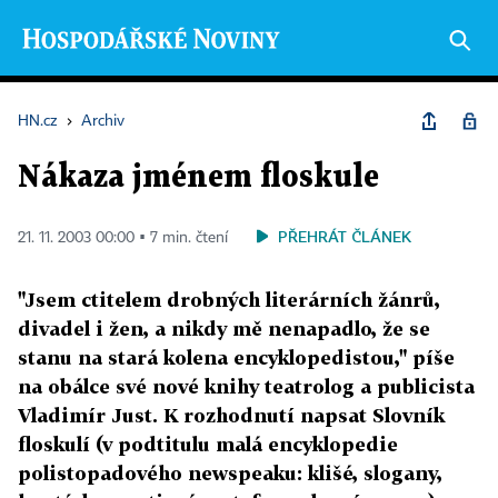
HN.cz
›
Archiv
Nákaza jménem floskule
PŘEHRÁT ČLÁNEK
21. 11. 2003 00:00 ▪ 7 min. čtení
"Jsem ctitelem drobných literárních žánrů,
divadel i žen, a nikdy mě nenapadlo, že se
stanu na stará kolena encyklopedistou," píše
na obálce své nové knihy teatrolog a publicista
Vladimír Just. K rozhodnutí napsat Slovník
floskulí (v podtitulu malá encyklopedie
polistopadového newspeaku: klišé, slogany,