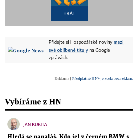
HRÁT
mezi
Přidejte si Hospodářské noviny
své oblíbené tituly
na Google
zprávách.
|
Předplatné HN+ je zcela bez reklam.
Vybíráme z HN
JAN KUBITA
Hledá se papaláš. Kdo jel v černém BMW s