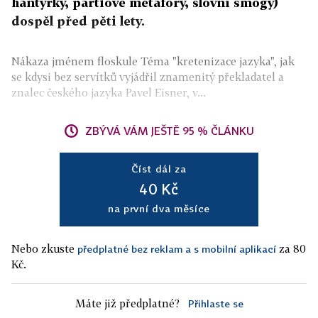
hantýrky, partiové metafory, slovní smogy)
dospěl před pěti lety.
Nákaza jménem floskule Téma "kretenizace jazyka", jak
se kdysi bez servítků vyjádřil znamenitý překladatel a
znalec českého jazyka Pavel Eisner, v...
ZBÝVÁ VÁM JEŠTĚ 95 % ČLÁNKU
Číst dál za
40 Kč
na první dva měsíce
Nebo zkuste
za 80
předplatné bez reklam a s mobilní aplikací
Kč.
Máte již předplatné?
Přihlaste se