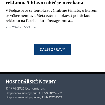
reklamu. A hlavní oběť je nečekaná
V Podpásovce se tentokrát věnujeme tématu, o kterém
se vůbec nemluví. Meta začala blokovat politickou
reklamu na Facebooku a Instagramu a...
7. 8. 2026 ▪ 55:23 min.
DALŠÍ ZPRÁVY
©
1996-2026
Economia, a.s.
Hospodářské noviny (print) ISSN 0862-9587
Hospodářské noviny (online) ISSN 2787-950X