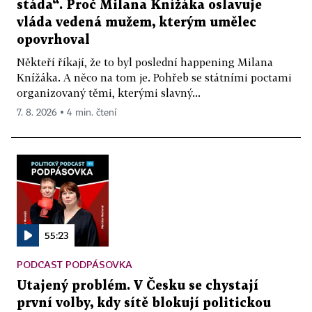
stáda“. Proč Milana Knížáka oslavuje
vláda vedená mužem, kterým umělec
opovrhoval
Někteří říkají, že to byl poslední happening Milana
Knížáka. A něco na tom je. Pohřeb se státními poctami
organizovaný těmi, kterými slavný...
7. 8. 2026 ▪ 4 min. čtení
55:23
PODCAST PODPÁSOVKA
Utajený problém. V Česku se chystají
první volby, kdy sítě blokují politickou