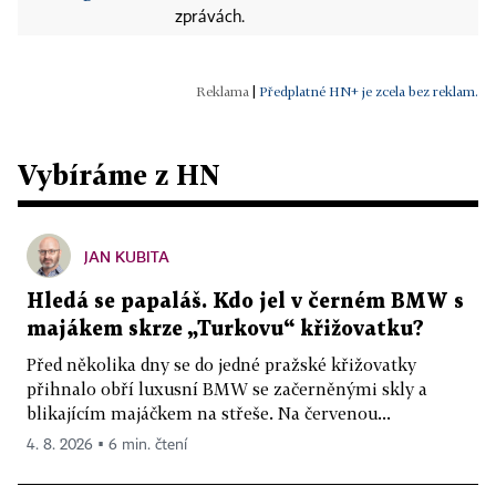
zprávách.
|
Předplatné HN+ je zcela bez reklam.
Vybíráme z HN
JAN KUBITA
Hledá se papaláš. Kdo jel v černém BMW s
majákem skrze „Turkovu“ křižovatku?
Před několika dny se do jedné pražské křižovatky
přihnalo obří luxusní BMW se začerněnými skly a
blikajícím majáčkem na střeše. Na červenou...
4. 8. 2026 ▪ 6 min. čtení