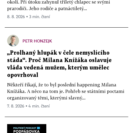
okolí. Při útoku zahynul tříletý chlapec se svými
prarodiči. Jeho rodiče a patnáctiletý...
8. 8. 2026 ▪ 3 min. čtení
PETR HONZEJK
„Prolhaný hlupák v čele nemyslícího
stáda“. Proč Milana Knížáka oslavuje
vláda vedená mužem, kterým umělec
opovrhoval
Někteří říkají, že to byl poslední happening Milana
Knížáka. A něco na tom je. Pohřeb se státními poctami
organizovaný těmi, kterými slavný...
7. 8. 2026 ▪ 4 min. čtení