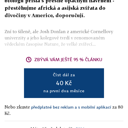
biologů přišla s přesně opačným návrhem -
přestěhujme africká a asijská zvířata do
divočiny v Americe, doporučují.
Zní to šíleně, ale Josh Donlan z americké Cornellovy
univerzity a jeho kolegové tvrdí v renomovaném
vědeckém časopise Nature, že velké zvířecí...
ZBÝVÁ VÁM JEŠTĚ 95 % ČLÁNKU
Číst dál za
40 Kč
na první dva měsíce
Nebo zkuste
za 80
předplatné bez reklam a s mobilní aplikací
Kč.