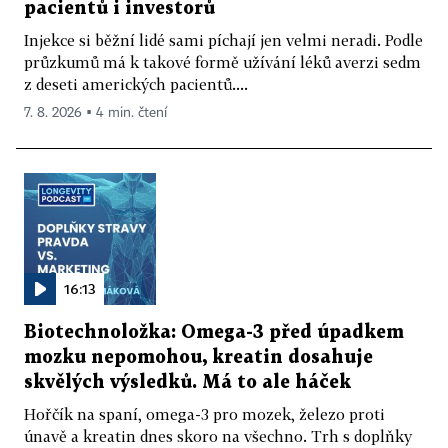
pacientů i investorů
Injekce si běžní lidé sami píchají jen velmi neradi. Podle
průzkumů má k takové formě užívání léků averzi sedm
z deseti amerických pacientů....
7. 8. 2026 ▪ 4 min. čtení
16:13
Biotechnoložka: Omega-3 před úpadkem
mozku nepomohou, kreatin dosahuje
skvělých výsledků. Má to ale háček
Hořčík na spaní, omega-3 pro mozek, železo proti
únavě a kreatin dnes skoro na všechno. Trh s doplňky