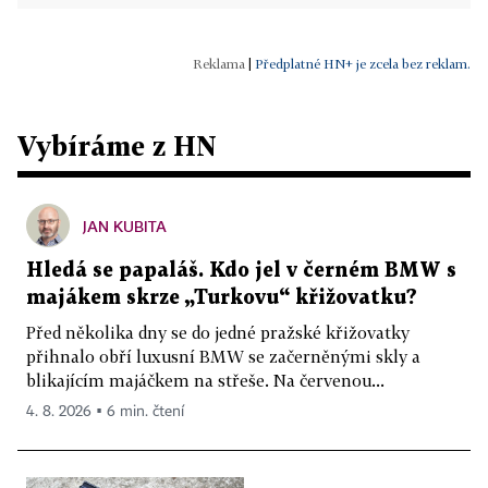
|
Předplatné HN+ je zcela bez reklam.
Vybíráme z HN
JAN KUBITA
Hledá se papaláš. Kdo jel v černém BMW s
majákem skrze „Turkovu“ křižovatku?
Před několika dny se do jedné pražské křižovatky
přihnalo obří luxusní BMW se začerněnými skly a
blikajícím majáčkem na střeše. Na červenou...
4. 8. 2026 ▪ 6 min. čtení