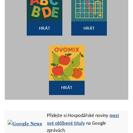
HRÁT
HRÁT
HRÁT
mezi
Přidejte si Hospodářské noviny
své oblíbené tituly
na Google
zprávách.