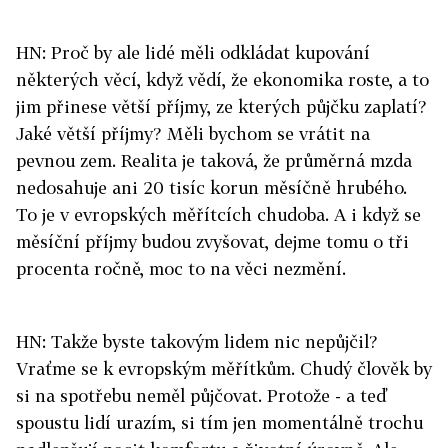
HN: Proč by ale lidé měli odkládat kupování
některých věcí, když vědí, že ekonomika roste, a to
jim přinese větší příjmy, ze kterých půjčku zaplatí?
Jaké větší příjmy? Měli bychom se vrátit na
pevnou zem. Realita je taková, že průměrná mzda
nedosahuje ani 20 tisíc korun měsíčně hrubého.
To je v evropských měřítcích chudoba. A i když se
měsíční příjmy budou zvyšovat, dejme tomu o tři
procenta ročně, moc to na věci nezmění.
HN: Takže byste takovým lidem nic nepůjčil?
Vraťme se k evropským měřítkům. Chudý člověk by
si na spotřebu neměl půjčovat. Protože - a teď
spoustu lidí urazím, si tím jen momentálně trochu