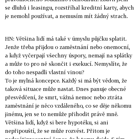
se dluhů i leasingu, rozstříhal kreditní karty, abych
je nemohl používat, a nemusím mít žádný strach.
HN: Většina lidí má také v úmyslu půjčku splatit.
Jenže třeba přijdou o zaměstnání nebo onemocní,
a když vyčerpají všechny úspory, nemají na splátky
a může to pro ně skončit i exekucí. Nemyslíte, že
do toho nespadli vlastní vinou?
To je mylná koncepce. Každý si má být vědom, že
taková situace může nastat. Dnes panuje obecné
přesvědčení, že smrt, vážná nemoc nebo ztráta
zaměstnání je něco vzdáleného, co se děje někomu
jinému, jen se to nemůže přihodit právě mně.
Většina lidí, když si bere hypotéku, si ani
nepřipouští, že se může rozvést. Přitom je