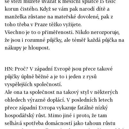
se stěží můžete uvázat k měsíční splátce 15 tisíc
korun čistého. Když se vám pak narodí dítě a
manželka zůstane na mateřské dovolené, pak z
toho třeba v Praze těžko vyžijete.
Všechno je to o přiměřenosti. Nikdo nerozporuje,
že jsou i rozumné půjčky, ale téměř každá půjčka na
nákupy je hloupost.
HN: Proč? V západní Evropě jsou přece takové
půjčky úplně běžné a je to i jeden z rysů
vyspělejších společností.
Ale ona ta společnost na takový styl v některých
ohledech výrazně doplácí. V posledních letech
přece západní Evropa vykazuje fatálně nízký
hospodářský růst. Mimo jiné i proto, že tam
selhává spotřeba domácností jako tahoun růstu