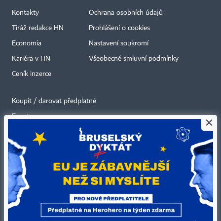
Kontakty
Ochrana osobních údajů
Tiráž redakce HN
Prohlášení o cookies
Economia
Nastavení soukromí
Kariéra v HN
Všeobecné smluvní podmínky
Ceník inzerce
Koupit / darovat předplatné
Eventy
×
Newslettery
RSS kanály
Autorská práva vykonává vydavatel. Bez písemného svolení vydavatele je
zakázáno jakékoli užití částí nebo celku díla, zejména rozmnožování a šíření
jakýmkoli způsobem, mechanickým nebo elektronickým, v českém nebo
jiném jazyce. Bez souhlasu vydavatele je zakázáno též rozmnožování
obsahu pro účely automatizované analýzy textů nebo dat