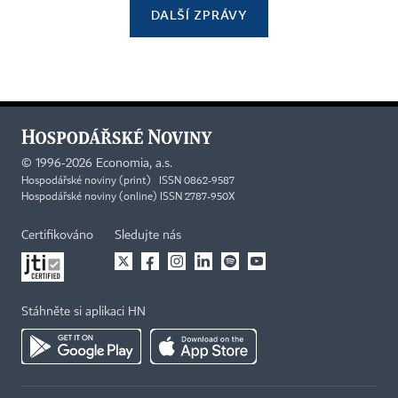
DALŠÍ ZPRÁVY
©
1996-2026
Economia, a.s.
Hospodářské noviny (print) ISSN 0862-9587
Hospodářské noviny (online) ISSN 2787-950X
Certifikováno
Sledujte nás
Stáhněte si aplikaci HN