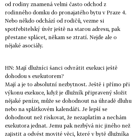
od rodiny znamená velmi často odchod z
rodinného domku do pronajatého bytu v Praze 4.
Nebo někdo odchází od rodičů, vezme si
spotřebitelský úvěr ještě na starou adresu, pak
přestane splácet, někam se ztratí. Nejde ale o
nějaké asociály.
HN: Mají dlužníci šanci odvrátit exekuci ještě
dohodou s exekutorem?
Mají a je to absolutní nezbytnost. Ještě i přímo při
výkonu exekuce, když je dlužník připravený složit
nějaké peníze, může se dohodnout na úhradě dluhu
nebo na splátkovém kalendáři. Je lepší se
dohodnout než riskovat, že nezaplatím a nechám
exekutora jednat. Jemu pak nezbývá nic jiného než
zajistit a odvést movité věci, které v bytě dlužníka