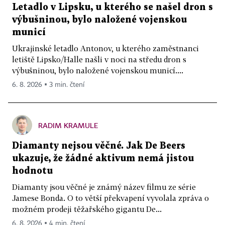
Letadlo v Lipsku, u kterého se našel dron s
výbušninou, bylo naložené vojenskou
municí
Ukrajinské letadlo Antonov, u kterého zaměstnanci
letiště Lipsko/Halle našli v noci na středu dron s
výbušninou, bylo naložené vojenskou municí....
6. 8. 2026 ▪ 3 min. čtení
RADIM KRAMULE
Diamanty nejsou věčné. Jak De Beers
ukazuje, že žádné aktivum nemá jistou
hodnotu
Diamanty jsou věčné je známý název filmu ze série
Jamese Bonda. O to větší překvapení vyvolala zpráva o
možném prodeji těžařského gigantu De...
6. 8. 2026 ▪ 4 min. čtení