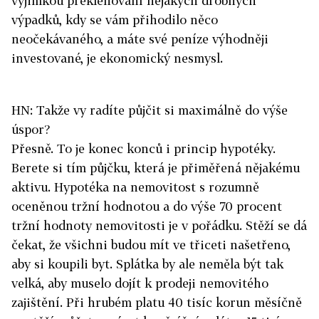
výjimkou překlenování nějakých drobných
výpadků, kdy se vám přihodilo něco
neočekávaného, a máte své peníze výhodněji
investované, je ekonomický nesmysl.
HN: Takže vy radíte půjčit si maximálně do výše
úspor?
Přesně. To je konec konců i princip hypotéky.
Berete si tím půjčku, která je přiměřená nějakému
aktivu. Hypotéka na nemovitost s rozumně
oceněnou tržní hodnotou a do výše 70 procent
tržní hodnoty nemovitosti je v pořádku. Stěží se dá
čekat, že všichni budou mít ve třiceti našetřeno,
aby si koupili byt. Splátka by ale neměla být tak
velká, aby muselo dojít k prodeji nemovitého
zajištění. Při hrubém platu 40 tisíc korun měsíčně