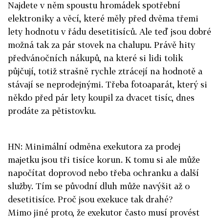
Najdete v něm spoustu hromádek spotřební
elektroniky a věcí, které měly před dvěma třemi
lety hodnotu v řádu desetitisíců. Ale teď jsou dobré
možná tak za pár stovek na chalupu. Právě hity
předvánočních nákupů, na které si lidi tolik
půjčují, totiž strašně rychle ztrácejí na hodnotě a
stávají se neprodejnými. Třeba fotoaparát, který si
někdo před pár lety koupil za dvacet tisíc, dnes
prodáte za pětistovku.
HN: Minimální odměna exekutora za prodej
majetku jsou tři tisíce korun. K tomu si ale může
napočítat doprovod nebo třeba ochranku a další
služby. Tím se původní dluh může navýšit až o
desetitisíce. Proč jsou exekuce tak drahé?
Mimo jiné proto, že exekutor často musí provést