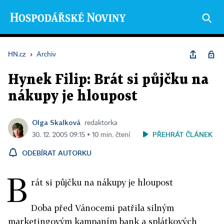
HN.cz
›
Archiv
Hynek Filip: Brát si půjčku na
nákupy je hloupost
Olga Skalková
redaktorka
PŘEHRÁT ČLÁNEK
30. 12. 2005 09:15 ▪ 10 min. čtení
ODEBÍRAT AUTORKU
B
rát si půjčku na nákupy je hloupost
Doba před Vánocemi patřila silným
marketingovým kampaním bank a splátkových