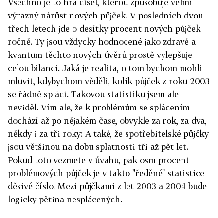
Všechno je to hra čísel, kterou způsobuje velmi
výrazný nárůst nových půjček. V posledních dvou
třech letech jde o desítky procent nových půjček
ročně. Ty jsou vždycky hodnocené jako zdravé a
kvantum těchto nových úvěrů prostě vylepšuje
celou bilanci. Jaká je realita, o tom bychom mohli
mluvit, kdybychom věděli, kolik půjček z roku 2003
se řádně splácí. Takovou statistiku jsem ale
neviděl. Vím ale, že k problémům se splácením
dochází až po nějakém čase, obvykle za rok, za dva,
někdy i za tři roky: A také, že spotřebitelské půjčky
jsou většinou na dobu splatnosti tři až pět let.
Pokud toto vezmete v úvahu, pak osm procent
problémových půjček je v takto "ředěné" statistice
děsivé číslo. Mezi půjčkami z let 2003 a 2004 bude
logicky pětina nesplácených.