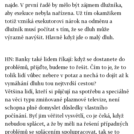
najde. V první řadě by mělo být zájmem dlužníka,
aby exekuce nebyla nařízena. Už tím okamžikem
totiž vzniká exekutorovi nárok na odměnu a
dlužník musí počítat s tím, že se dluh může
výrazně navýšit. Hlavně když jde o malý dluh.
HN: Banky také lidem říkají: když se dostanete do
problémů, přijďte, budeme to řešit. Čím to je, že to
tolik lidí vůbec nebere v potaz a nechá to dojít až k
vymáhání dluhu tou nejtvrdší cestou?
Většina lidí, kteří si půjčují na spotřebu a speciálně
na věci typu zmiňované plazmové televize, není
schopna plně domyslet důsledky vlastního
počínání. Byť jim věřitel vysvětlí, co je čeká, když
nebudou splácet, a že by měli na řešení případných
problémů se splácením spolupracovat, tak se to