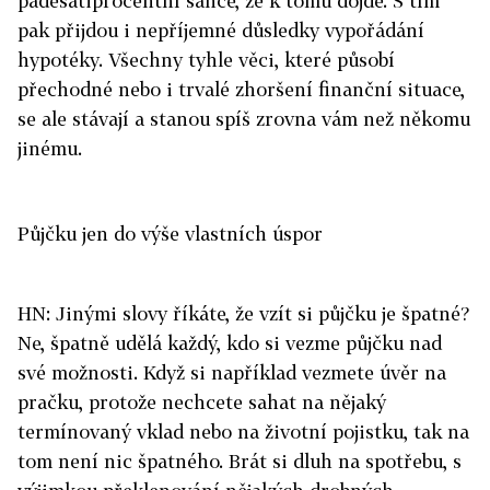
padesátiprocentní šance, že k tomu dojde. S tím
pak přijdou i nepříjemné důsledky vypořádání
hypotéky. Všechny tyhle věci, které působí
přechodné nebo i trvalé zhoršení finanční situace,
se ale stávají a stanou spíš zrovna vám než někomu
jinému.
Půjčku jen do výše vlastních úspor
HN: Jinými slovy říkáte, že vzít si půjčku je špatné?
Ne, špatně udělá každý, kdo si vezme půjčku nad
své možnosti. Když si například vezmete úvěr na
pračku, protože nechcete sahat na nějaký
termínovaný vklad nebo na životní pojistku, tak na
tom není nic špatného. Brát si dluh na spotřebu, s