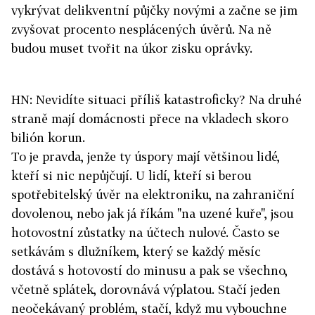
vykrývat delikventní půjčky novými a začne se jim
zvyšovat procento nesplácených úvěrů. Na ně
budou muset tvořit na úkor zisku oprávky.
HN: Nevidíte situaci příliš katastroficky? Na druhé
straně mají domácnosti přece na vkladech skoro
bilión korun.
To je pravda, jenže ty úspory mají většinou lidé,
kteří si nic nepůjčují. U lidí, kteří si berou
spotřebitelský úvěr na elektroniku, na zahraniční
dovolenou, nebo jak já říkám "na uzené kuře", jsou
hotovostní zůstatky na účtech nulové. Často se
setkávám s dlužníkem, který se každý měsíc
dostává s hotovostí do minusu a pak se všechno,
včetně splátek, dorovnává výplatou. Stačí jeden
neočekávaný problém, stačí, když mu vybouchne