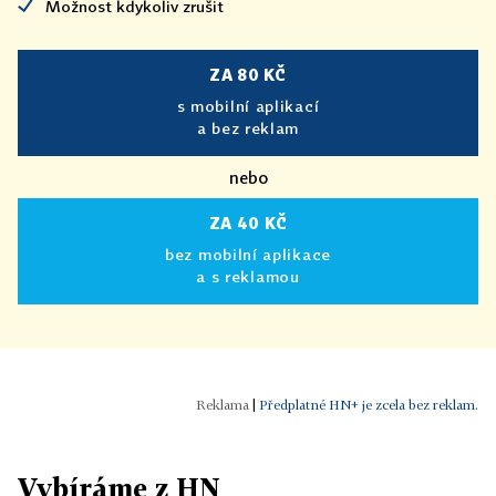
Možnost kdykoliv zrušit
ZA 80 KČ
s mobilní aplikací
a bez reklam
nebo
ZA 40 KČ
bez mobilní aplikace
a s reklamou
|
Předplatné HN+ je zcela bez reklam.
Vybíráme z HN