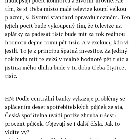
nadlepšují pocit komfortu a životní úrovně. Ale
tím, že si třeba místo malé televize koupí velkou
plazmu, si životní standard opravdu nezmění. Ten
jejich pocit bude vykoupený tím, že televize na
splátky za padesát tisíc bude mít za rok reálnou
hodnotu dejme tomu pět tisíc. A v exekuci, kdo ví
jestli. To je z principu špatná investice. Za jediný
rok budu mít televizi v reálné hodnotě pět tisíc a
jistina mého dluhu bude v tu dobu třeba čtyřicet
tisíc.
HN: Podle centrální banky vykazuje problémy se
splácením deset spotřebitelských půjček ze sta,
Česká spořitelna uvádí potíže zhruba u šesti
procent půjček. Objevují se i další čísla. Jak to
vidíte vy?