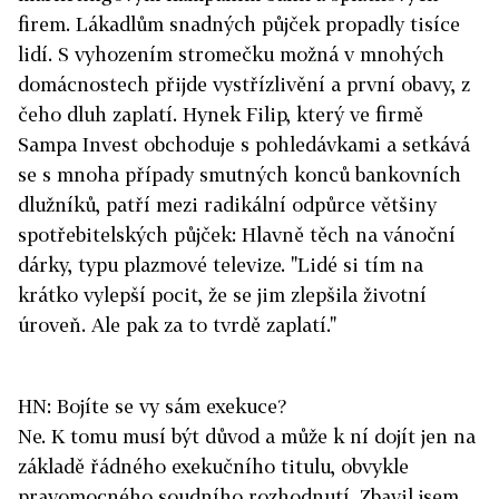
firem. Lákadlům snadných půjček propadly tisíce
lidí. S vyhozením stromečku možná v mnohých
domácnostech přijde vystřízlivění a první obavy, z
čeho dluh zaplatí. Hynek Filip, který ve firmě
Sampa Invest obchoduje s pohledávkami a setkává
se s mnoha případy smutných konců bankovních
dlužníků, patří mezi radikální odpůrce většiny
spotřebitelských půjček: Hlavně těch na vánoční
dárky, typu plazmové televize. "Lidé si tím na
krátko vylepší pocit, že se jim zlepšila životní
úroveň. Ale pak za to tvrdě zaplatí."
HN: Bojíte se vy sám exekuce?
Ne. K tomu musí být důvod a může k ní dojít jen na
základě řádného exekučního titulu, obvykle
pravomocného soudního rozhodnutí. Zbavil jsem