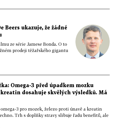
e Beers ukazuje, že žádné
u
ilmu ze série Jamese Bonda. O to
ožném prodeji těžařského gigantu
žka: Omega-3 před úpadkem mozku
kreatin dosahuje skvělých výsledků. Má
 omega-3 pro mozek, železo proti únavě a kreatin
echno. Trh s doplňky stravy slibuje řadu benefitů, ale