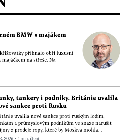
N
 černém BMW s majákem
 křižovatky přihnalo obří luxusní
m majáčkem na střeše. Na
anky, tankery i podniky. Británie uvalila
ové sankce proti Rusku
itánie uvalila nové sankce proti ruským lodím,
nkám a průmyslovým podnikům ve snaze narušit
íjmy z prodeje ropy, které by Moskva mohla...
 8. 2026 ▪ 1 min. čtení