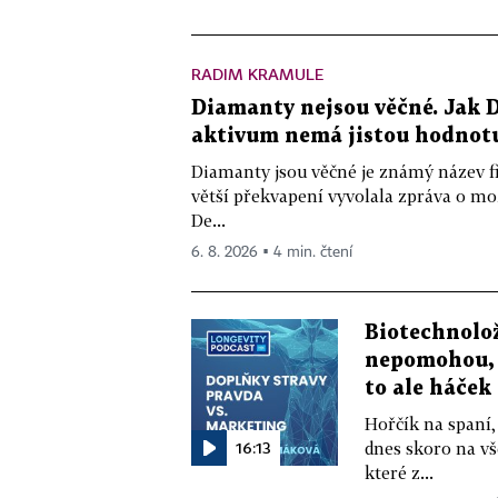
RADIM KRAMULE
Diamanty nejsou věčné. Jak D
aktivum nemá jistou hodnot
Diamanty jsou věčné je známý název f
větší překvapení vyvolala zpráva o m
De...
6. 8. 2026 ▪ 4 min. čtení
Biotechnolo
nepomohou, 
to ale háček
Hořčík na spaní,
16:13
dnes skoro na vš
které z...