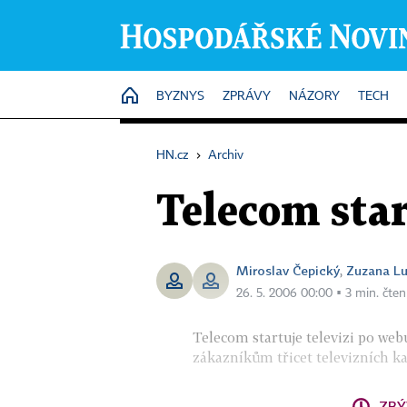
HOME
BYZNYS
ZPRÁVY
NÁZORY
TECH
HN.cz
›
Archiv
Telecom star
Miroslav Čepický
Zuzana L
,
26. 5. 2006 00:00 ▪ 3 min. čten
Telecom startuje televizi po we
zákazníkům třicet televizních ka
ZBÝ