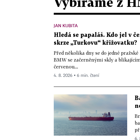
Vybíráme z H
JAN KUBITA
Hledá se papaláš. Kdo jel v
skrze „Turkovu“ křižovatku?
Před několika dny se do jedné pražské
BMW se začerněnými skly a blikající
červenou...
4. 8. 2026 ▪ 6 min. čtení
B
n
Br
ba
př
6.