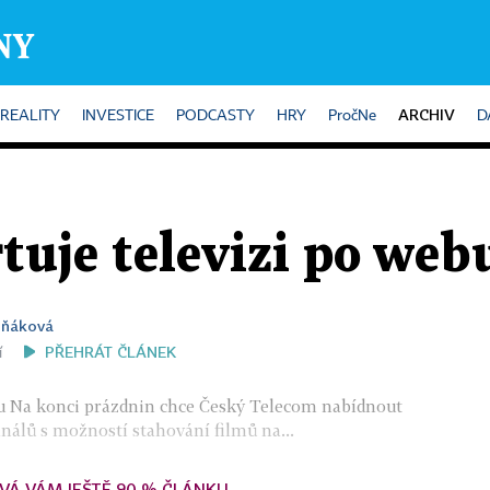
ARCHIV
REALITY
INVESTICE
PODCASTY
HRY
PročNe
D
tuje televizi po web
uňáková
PŘEHRÁT ČLÁNEK
í
bu Na konci prázdnin chce Český Telecom nabídnout
nálů s možností stahování filmů na...
VÁ VÁM JEŠTĚ 90 % ČLÁNKU