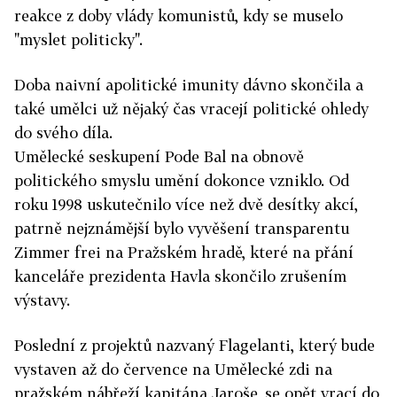
reakce z doby vlády komunistů, kdy se muselo
"myslet politicky".
Doba naivní apolitické imunity dávno skončila a
také umělci už nějaký čas vracejí politické ohledy
do svého díla.
Umělecké seskupení Pode Bal na obnově
politického smyslu umění dokonce vzniklo. Od
roku 1998 uskutečnilo více než dvě desítky akcí,
patrně nejznámější bylo vyvěšení transparentu
Zimmer frei na Pražském hradě, které na přání
kanceláře prezidenta Havla skončilo zrušením
výstavy.
Poslední z projektů nazvaný Flagelanti, který bude
vystaven až do července na Umělecké zdi na
pražském nábřeží kapitána Jaroše, se opět vrací do