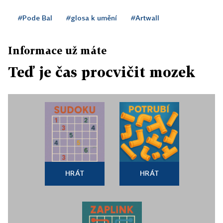
#Pode Bal
#glosa k umění
#Artwall
Informace už máte
Teď je čas procvičit mozek
HRÁT
HRÁT