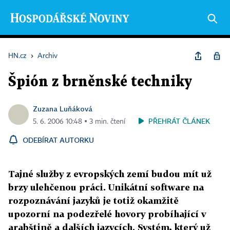
HN.cz
›
Archiv
Špión z brněnské techniky
Zuzana Luňáková
PŘEHRÁT ČLÁNEK
5. 6. 2006 10:48 ▪ 3 min. čtení
ODEBÍRAT AUTORKU
Tajné služby z evropských zemí budou mít už
brzy ulehčenou práci. Unikátní software na
rozpoznávání jazyků je totiž okamžitě
upozorní na podezřelé hovory probíhající v
arabštině a dalších jazycích. Systém, který už