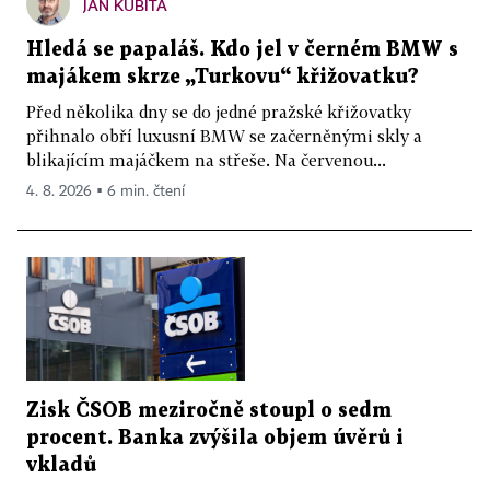
JAN KUBITA
Hledá se papaláš. Kdo jel v černém BMW s
majákem skrze „Turkovu“ křižovatku?
Před několika dny se do jedné pražské křižovatky
přihnalo obří luxusní BMW se začerněnými skly a
blikajícím majáčkem na střeše. Na červenou...
4. 8. 2026 ▪ 6 min. čtení
Zisk ČSOB meziročně stoupl o sedm
procent. Banka zvýšila objem úvěrů i
vkladů