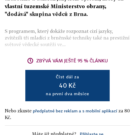
vlastní tuzemské Ministerstvo obrany,
"dodává" skupina vědců z Brna.
S programem, který dokáže rozpoznat cizí jazyky,
zvítězili tři mladíci z brněnské techniky také na prestižní
světové vědecké soutěži ve...
ZBÝVÁ VÁM JEŠTĚ 95 % ČLÁNKU
Číst dál za
40 Kč
na první dva měsíce
Nebo zkuste
za 80
předplatné bez reklam a s mobilní aplikací
Kč.
Máte již předplatné?
Přihlaste se