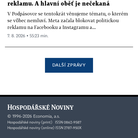
reklamu. A hlavní oběť je nečekaná
V Podpásovce se tentokrát věnujeme tématu, o kterém
se vůbec nemluví. Meta začala blokovat politickou
reklamu na Facebooku a Instagramu a...
7. 8. 2026 ▪ 55:23 min.
DALŠÍ ZPRÁVY
©
1996-2026
Economia, a.s.
Hospodářské noviny (print) ISSN 0862-9587
Hospodářské noviny (online) ISSN 2787-950X