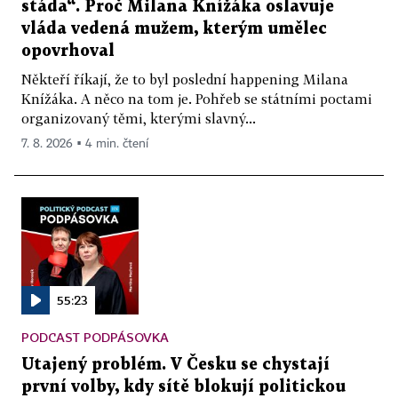
stáda“. Proč Milana Knížáka oslavuje
vláda vedená mužem, kterým umělec
opovrhoval
Někteří říkají, že to byl poslední happening Milana
Knížáka. A něco na tom je. Pohřeb se státními poctami
organizovaný těmi, kterými slavný...
7. 8. 2026 ▪ 4 min. čtení
55:23
PODCAST PODPÁSOVKA
Utajený problém. V Česku se chystají
první volby, kdy sítě blokují politickou