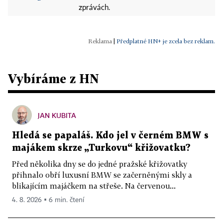
zprávách.
|
Předplatné HN+ je zcela bez reklam.
Vybíráme z HN
JAN KUBITA
Hledá se papaláš. Kdo jel v černém BMW s
majákem skrze „Turkovu“ křižovatku?
Před několika dny se do jedné pražské křižovatky
přihnalo obří luxusní BMW se začerněnými skly a
blikajícím majáčkem na střeše. Na červenou...
4. 8. 2026 ▪ 6 min. čtení