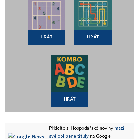
HRÁT
HRÁT
HRÁT
mezi
Přidejte si Hospodářské noviny
své oblíbené tituly
na Google