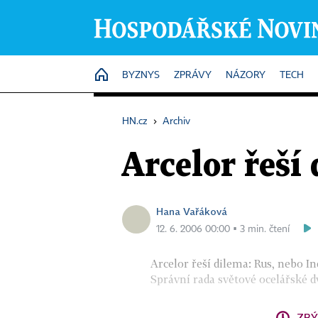
HOME
BYZNYS
ZPRÁVY
NÁZORY
TECH
HN.cz
›
Archiv
Arcelor řeší
Hana Vařáková
12. 6. 2006 00:00 ▪ 3 min. čtení
Arcelor řeší dilema: Rus, nebo I
Správní rada světové ocelářské dv
ZBÝ