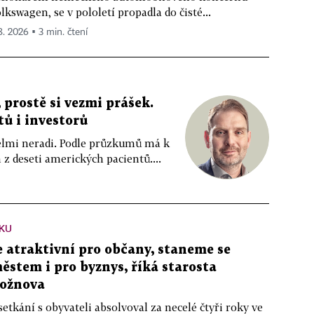
lkswagen, se v pololetí propadla do čisté...
 8. 2026 ▪ 3 min. čtení
 prostě si vezmi prášek.
tů i investorů
 velmi neradi. Podle průzkumů má k
z deseti amerických pacientů....
KU
atraktivní pro občany, staneme se
stem i pro byznys, říká starosta
ožnova
setkání s obyvateli absolvoval za necelé čtyři roky ve