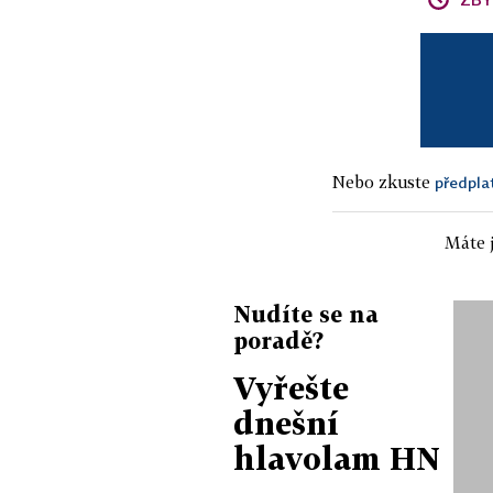
Nebo zkuste
předpla
Máte j
Nudíte se na
poradě?
Vyřešte
dnešní
hlavolam HN