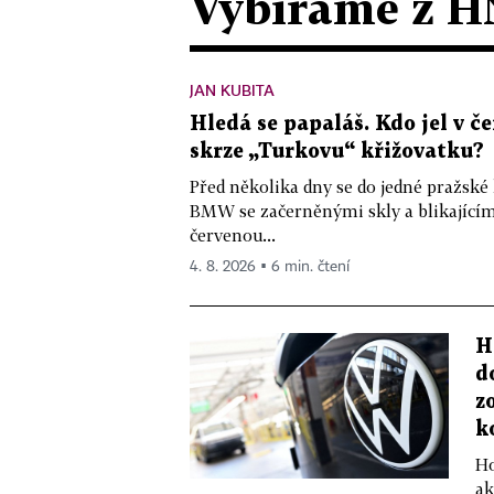
Vybíráme z H
JAN KUBITA
Hledá se papaláš. Kdo jel v
skrze „Turkovu“ křižovatku?
Před několika dny se do jedné pražské
BMW se začerněnými skly a blikající
červenou...
4. 8. 2026 ▪ 6 min. čtení
H
d
z
k
Ho
ak