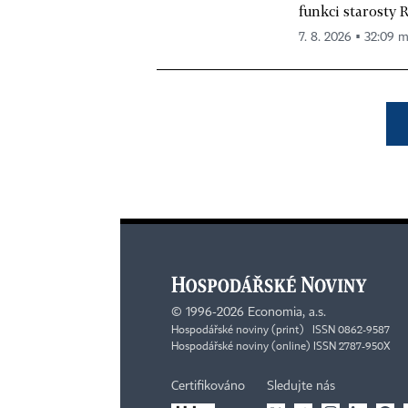
funkci starosty 
7. 8. 2026 ▪ 32:09 m
©
1996-2026
Economia, a.s.
Hospodářské noviny (print) ISSN 0862-9587
Hospodářské noviny (online) ISSN 2787-950X
Certifikováno
Sledujte nás