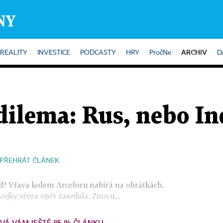
ARCHIV
REALITY
INVESTICE
PODCASTY
HRY
PročNe
D
 dilema: Rus, nebo I
PŘEHRÁT ČLÁNEK
nd? Vřava kolem Arceloru nabírá na obrátkách.
ojky včera opět zasedala. Znovu...
VÁ VÁM JEŠTĚ 95 % ČLÁNKU