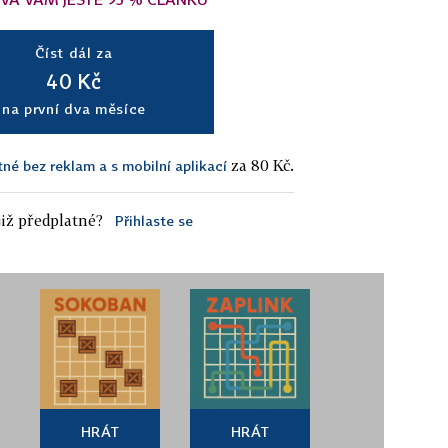
Číst dál za
40 Kč
na první dva měsíce
za 80 Kč.
tné bez reklam a s mobilní aplikací
iž předplatné?
Přihlaste se
HRÁT
HRÁT