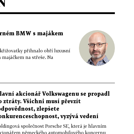
N
 černém BMW s majákem
 křižovatky přihnalo obří luxusní
m majáčkem na střeše. Na
lavní akcionář Volkswagenu se propadl
o ztráty. Všichni musí převzít
odpovědnost, zlepšete
onkurenceschopnost, vyzývá vedení
ldingová společnost Porsche SE, která je hlavním
cionářem německého automobilového koncernu