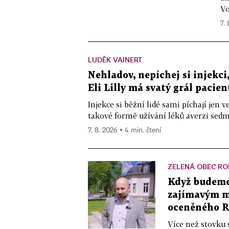
Vo
7.
LUDĚK VAINERT
Nehladov, nepíchej si injekci,
Eli Lilly má svatý grál pacien
Injekce si běžní lidé sami píchají jen
takové formě užívání léků averzi sedm 
7. 8. 2026 ▪ 4 min. čtení
ZELENÁ OBEC RO
Když budeme 
zajímavým mě
oceněného R
Více než stovku 