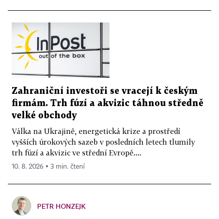
Zahraniční investoři se vracejí k českým
firmám. Trh fúzí a akvizic táhnou středně
velké obchody
Válka na Ukrajině, energetická krize a prostředí
vyšších úrokových sazeb v posledních letech tlumily
trh fúzí a akvizic ve střední Evropě....
10. 8. 2026 ▪ 3 min. čtení
PETR HONZEJK