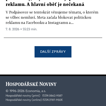
reklamu. A hlavní oběť je nečekaná
V Podpásovce se tentokrát věnujeme tématu, o kterém
se vůbec nemluví. Meta začala blokovat politickou
reklamu na Facebooku a Instagramu a...
7. 8. 2026 ▪ 55:23 min.
DALŠÍ ZPRÁVY
©
1996-2026
Economia, a.s.
Hospodářské noviny (print) ISSN 0862-9587
Hospodářské noviny (online) ISSN 2787-950X