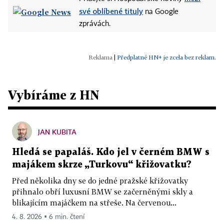
své oblíbené tituly
na Google
zprávách.
|
Předplatné HN+ je zcela bez reklam.
Vybíráme z HN
JAN KUBITA
Hledá se papaláš. Kdo jel v černém BMW s
majákem skrze „Turkovu“ křižovatku?
Před několika dny se do jedné pražské křižovatky
přihnalo obří luxusní BMW se začerněnými skly a
blikajícím majáčkem na střeše. Na červenou...
4. 8. 2026 ▪ 6 min. čtení