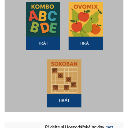
HRÁT
HRÁT
HRÁT
mezi
Přidejte si Hospodářské noviny