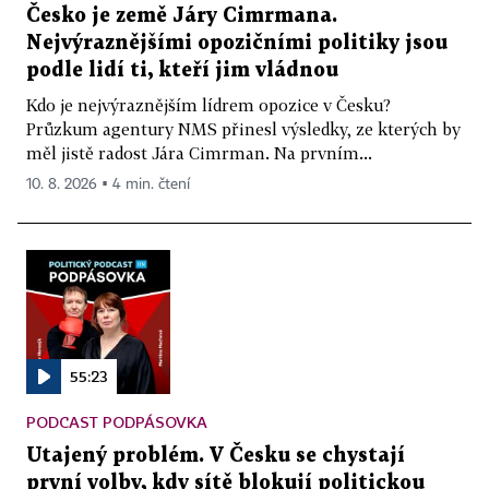
Česko je země Járy Cimrmana.
Nejvýraznějšími opozičními politiky jsou
podle lidí ti, kteří jim vládnou
Kdo je nejvýraznějším lídrem opozice v Česku?
Průzkum agentury NMS přinesl výsledky, ze kterých by
měl jistě radost Jára Cimrman. Na prvním...
10. 8. 2026 ▪ 4 min. čtení
55:23
PODCAST PODPÁSOVKA
Utajený problém. V Česku se chystají
první volby, kdy sítě blokují politickou