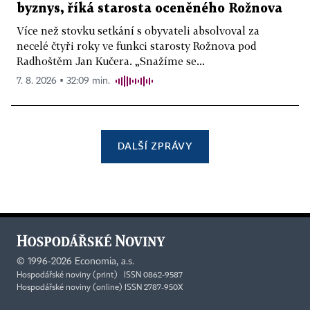
byznys, říká starosta oceněného Rožnova
Více než stovku setkání s obyvateli absolvoval za
necelé čtyři roky ve funkci starosty Rožnova pod
Radhoštěm Jan Kučera. „Snažíme se...
7. 8. 2026 ▪ 32:09 min.
DALŠÍ ZPRÁVY
©
1996-2026
Economia, a.s.
Hospodářské noviny (print) ISSN 0862-9587
Hospodářské noviny (online) ISSN 2787-950X