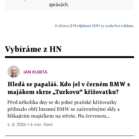
zprávách.
|
Předplatné HN+ je zcela bez reklam.
Vybíráme z HN
JAN KUBITA
Hledá se papaláš. Kdo jel v černém BMW s
majákem skrze „Turkovu“ křižovatku?
Před několika dny se do jedné pražské křižovatky
přihnalo obří luxusní BMW se začerněnými skly a
blikajícím majáčkem na střeše. Na červenou...
4. 8. 2026 ▪ 6 min. čtení