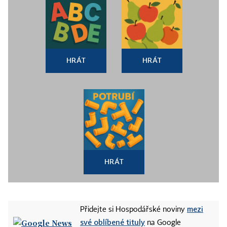
HRÁT
HRÁT
HRÁT
mezi
Přidejte si Hospodářské noviny
své oblíbené tituly
na Google