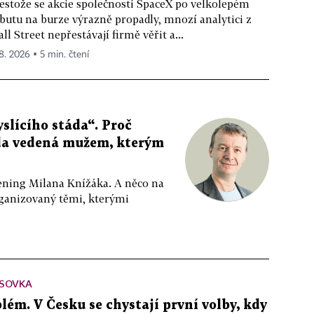
estože se akcie společnosti SpaceX po velkolepém
butu na burze výrazně propadly, mnozí analytici z
ll Street nepřestávají firmě věřit a...
 8. 2026 ▪ 5 min. čtení
slícího stáda“. Proč
da vedená mužem, kterým
ppening Milana Knížáka. A něco na
rganizovaný těmi, kterými
SOVKA
lém. V Česku se chystají první volby, kdy