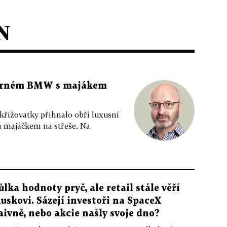
N
 černém BMW s majákem
 křižovatky přihnalo obří luxusní
m majáčkem na střeše. Na
ůlka hodnoty pryč, ale retail stále věří
uskovi. Sázejí investoři na SpaceX
aivně, nebo akcie našly svoje dno?