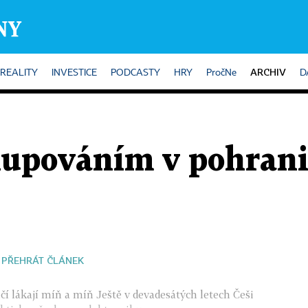
ARCHIV
REALITY
INVESTICE
PODCASTY
HRY
PročNe
D
kupováním v pohranič
PŘEHRÁT ČLÁNEK
í lákají míň a míň Ještě v devadesátých letech Češi