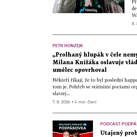
Př
de
Wa
8.
PETR HONZEJK
„Prolhaný hlupák v čele nemy
Milana Knížáka oslavuje vlá
umělec opovrhoval
Někteří říkají, že to byl poslední ha
tom je. Pohřeb se státními poctami o
slavný...
7. 8. 2026 ▪ 4 min. čtení
PODCAST PODPÁ
Utajený prob