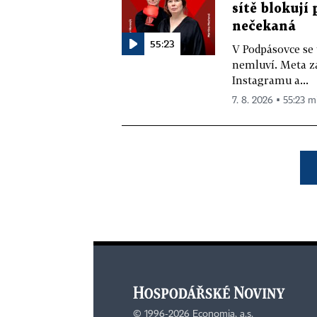
sítě blokují
nečekaná
55:23
V Podpásovce se
nemluví. Meta z
Instagramu a...
7. 8. 2026 ▪ 55:23 m
©
1996-2026
Economia, a.s.