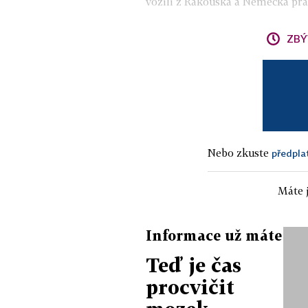
vozili z Rakouska a Německa prak
ZBÝ
Nebo zkuste
předpla
Máte j
Informace už máte
Teď je čas
procvičit