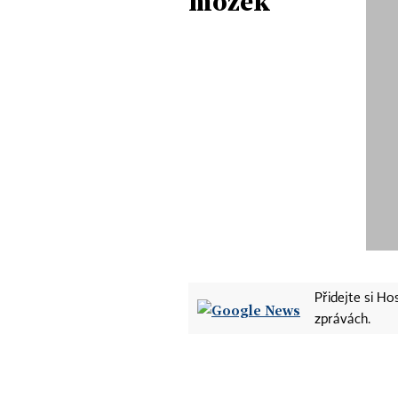
mozek
Přidejte si H
zprávách.