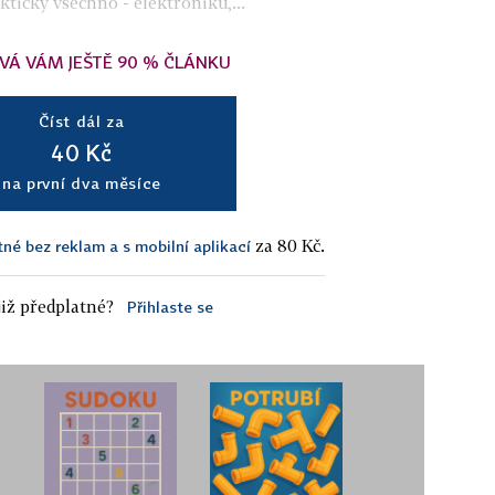
ticky všechno - elektroniku,...
VÁ VÁM JEŠTĚ 90 % ČLÁNKU
Číst dál za
40 Kč
na první dva měsíce
za 80 Kč.
tné bez reklam a s mobilní aplikací
iž předplatné?
Přihlaste se