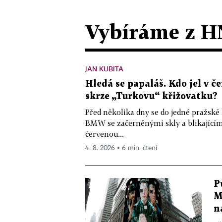
Vybíráme z H
JAN KUBITA
Hledá se papaláš. Kdo jel v
skrze „Turkovu“ křižovatku?
Před několika dny se do jedné pražské
BMW se začerněnými skly a blikající
červenou...
4. 8. 2026 ▪ 6 min. čtení
P
M
n