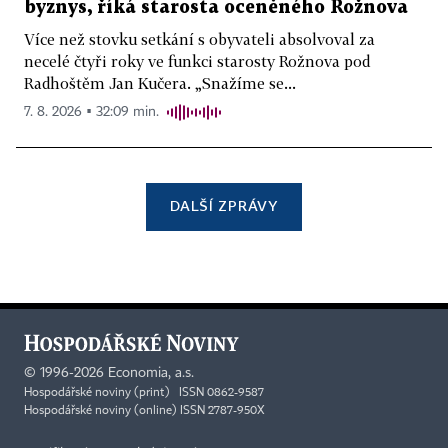
byznys, říká starosta oceněného Rožnova
Více než stovku setkání s obyvateli absolvoval za
necelé čtyři roky ve funkci starosty Rožnova pod
Radhoštěm Jan Kučera. „Snažíme se...
7. 8. 2026 ▪ 32:09 min.
DALŠÍ ZPRÁVY
©
1996-2026
Economia, a.s.
Hospodářské noviny (print) ISSN 0862-9587
Hospodářské noviny (online) ISSN 2787-950X