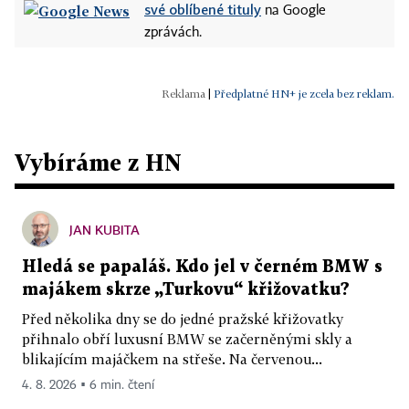
své oblíbené tituly
na Google
zprávách.
|
Předplatné HN+ je zcela bez reklam.
Vybíráme z HN
JAN KUBITA
Hledá se papaláš. Kdo jel v černém BMW s
majákem skrze „Turkovu“ křižovatku?
Před několika dny se do jedné pražské křižovatky
přihnalo obří luxusní BMW se začerněnými skly a
blikajícím majáčkem na střeše. Na červenou...
4. 8. 2026 ▪ 6 min. čtení