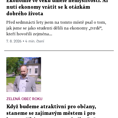
Ekonomie ve věku umělé nemyslivosti. AI
nutí ekonomy vrátit se k otázkám
dobrého života
Před sedmnácti lety jsem na tomto místě psal o tom,
jak jsme se jako studenti dělili na ekonomy „tvrdé“,
kteří hovořili zejména...
7. 8. 2026 ▪ 4 min. čtení
ZELENÁ OBEC ROKU
Když budeme atraktivní pro občany,
staneme se zajímavým městem i pro