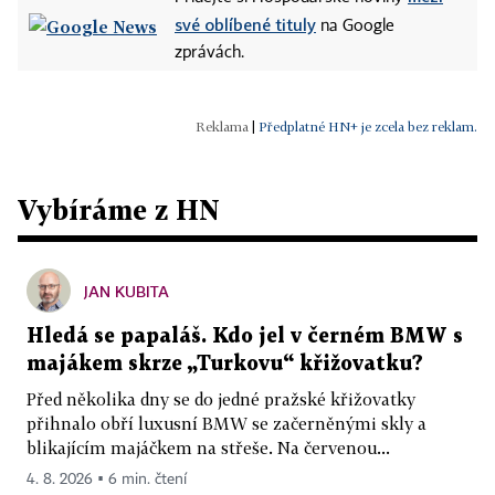
své oblíbené tituly
na Google
zprávách.
|
Předplatné HN+ je zcela bez reklam.
Vybíráme z HN
JAN KUBITA
Hledá se papaláš. Kdo jel v černém BMW s
majákem skrze „Turkovu“ křižovatku?
Před několika dny se do jedné pražské křižovatky
přihnalo obří luxusní BMW se začerněnými skly a
blikajícím majáčkem na střeše. Na červenou...
4. 8. 2026 ▪ 6 min. čtení