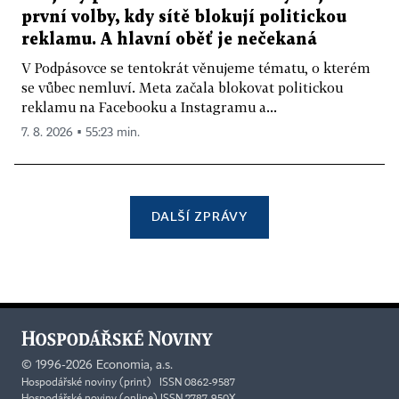
první volby, kdy sítě blokují politickou
reklamu. A hlavní oběť je nečekaná
V Podpásovce se tentokrát věnujeme tématu, o kterém
se vůbec nemluví. Meta začala blokovat politickou
reklamu na Facebooku a Instagramu a...
7. 8. 2026 ▪ 55:23 min.
DALŠÍ ZPRÁVY
©
1996-2026
Economia, a.s.
Hospodářské noviny (print) ISSN 0862-9587