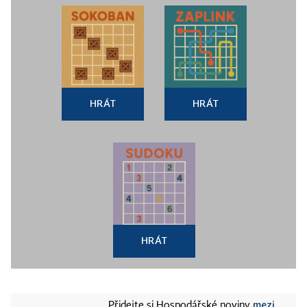
HRÁT
HRÁT
HRÁT
mezi
Přidejte si Hospodářské noviny