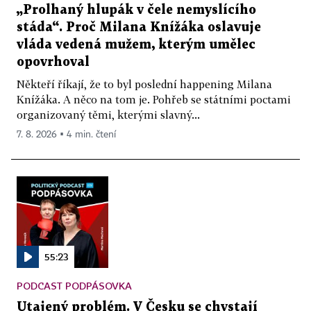
„Prolhaný hlupák v čele nemyslícího
stáda“. Proč Milana Knížáka oslavuje
vláda vedená mužem, kterým umělec
opovrhoval
Někteří říkají, že to byl poslední happening Milana
Knížáka. A něco na tom je. Pohřeb se státními poctami
organizovaný těmi, kterými slavný...
7. 8. 2026 ▪ 4 min. čtení
55:23
PODCAST PODPÁSOVKA
Utajený problém. V Česku se chystají