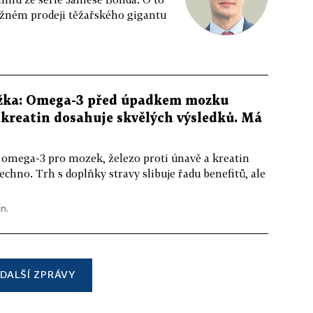
ožném prodeji těžařského gigantu
žka: Omega-3 před úpadkem mozku
kreatin dosahuje skvělých výsledků. Má
 omega-3 pro mozek, železo proti únavě a kreatin
echno. Trh s doplňky stravy slibuje řadu benefitů, ale
in.
DALŠÍ ZPRÁVY