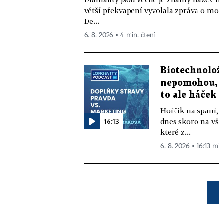
větší překvapení vyvolala zpráva o m
De...
6. 8. 2026 ▪ 4 min. čtení
Biotechnolo
nepomohou, 
to ale háček
Hořčík na spaní,
16:13
dnes skoro na vš
které z...
6. 8. 2026 ▪ 16:13 m