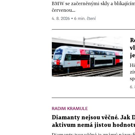
BMW se začerněnými skly a blikající
červenou...
4. 8. 2026 ▪ 6 min. čtení
R
v
j
Hi
zí
sp
6.
RADIM KRAMULE
Diamanty nejsou věčné. Jak D
aktivum nemá jistou hodnot
Diamanty jsou věčné je známý název f