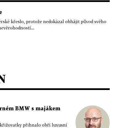
e
érské křeslo, protože nedokázal obhájit původ svého
nevěrohodností...
N
 černém BMW s majákem
 křižovatky přihnalo obří luxusní