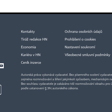
Kontakty
Ochrana osobních údajů
Tiráž redakce HN
Prohlášení o cookies
Economia
Nastavení soukromí
Kariéra v HN
Všeobecné smluvní podmínky
Ceník inzerce
Autorská práva vykonává vydavatel. Bez písemného svolení vydavatele 
zejména rozmnožování a šíření jakýmkoli způsobem, mechanickým ne
Bez souhlasu vydavatele je zakázáno též rozmnožování obsahu pro 
podle ustanovení § 39c autorského zákona.