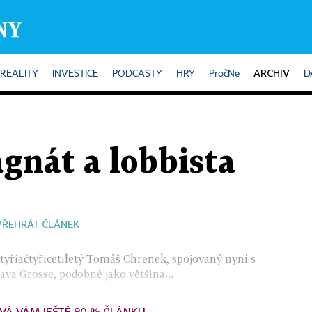
ARCHIV
REALITY
INVESTICE
PODCASTY
HRY
PročNe
D
gnát a lobbista
PŘEHRÁT ČLÁNEK
tyřiačtyřicetiletý Tomáš Chrenek, spojovaný nyní s
va Grosse, podobně jako většina...
VÁ VÁM JEŠTĚ 90 % ČLÁNKU