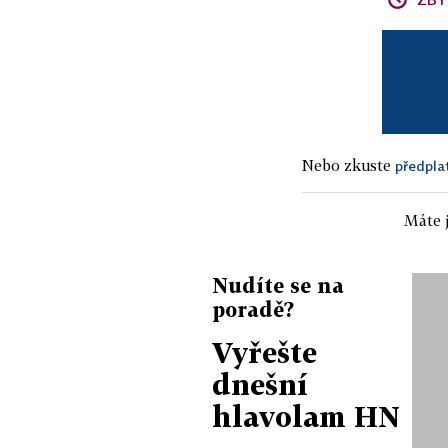
Nebo zkuste
předpla
Máte j
Nudíte se na
poradě?
Vyřešte
dnešní
hlavolam HN