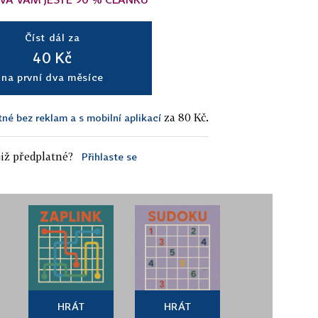
Číst dál za
40 Kč
na první dva měsíce
za 80 Kč.
tné bez reklam a s mobilní aplikací
iž předplatné?
Přihlaste se
HRÁT
HRÁT