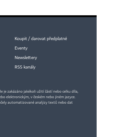
Koupit / darovat předplatné
Eventy
Newslettery
RSS kanály
je zakázáno jakékoli užití částí nebo celku díla,
bo elektronickým, v českém nebo jiném jazyce.
účely automatizované analýzy textů nebo dat