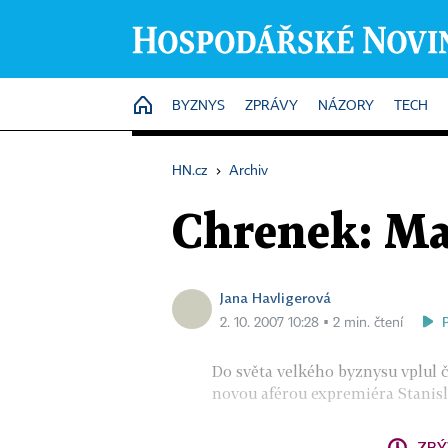
HOME
BYZNYS
ZPRÁVY
NÁZORY
TECH
HN.cz
›
Archiv
Chrenek: Ma
Jana Havligerová
2. 10. 2007 10:28 ▪ 2 min. čtení
Do světa velkého byznysu vplul č
novou aférou expremiéra Stanisla
ZBÝ