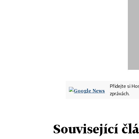
Přidejte si H
zprávách.
Související čl