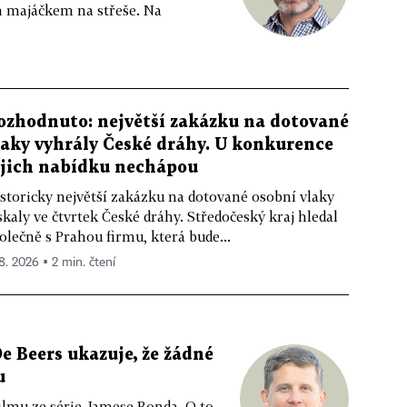
m majáčkem na střeše. Na
ozhodnuto: největší zakázku na dotované
laky vyhrály České dráhy. U konkurence
ejich nabídku nechápou
storicky největší zakázku na dotované osobní vlaky
skaly ve čtvrtek České dráhy. Středočeský kraj hledal
olečně s Prahou firmu, která bude...
 8. 2026 ▪ 2 min. čtení
e Beers ukazuje, že žádné
u
ilmu ze série Jamese Bonda. O to