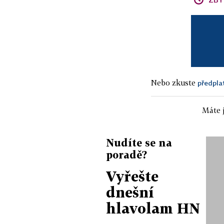
Nebo zkuste
předpla
Máte j
Nudíte se na
poradě?
Vyřešte
dnešní
hlavolam HN