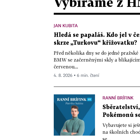
Vybíráme z H
JAN KUBITA
Hledá se papaláš. Kdo jel v
skrze „Turkovu“ křižovatku?
Před několika dny se do jedné pražské
BMW se začerněnými skly a blikající
červenou...
4. 8. 2026 ▪ 6 min. čtení
RANNÍ BRÍFINK
Sběratelství
Pokémonů se 
Vybavujete si je
na školních chod
se...