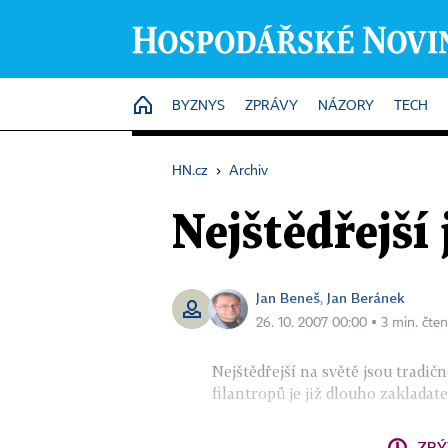
HOME
BYZNYS
ZPRÁVY
NÁZORY
TECH
HN.cz
›
Archiv
Nejštědřejší
Jan Beneš
Jan Beránek
,
26. 10. 2007 00:00 ▪ 3 min. čten
Nejštědřejší na světě jsou tradič
filantropů je již dlouho zakladate
ZBÝ