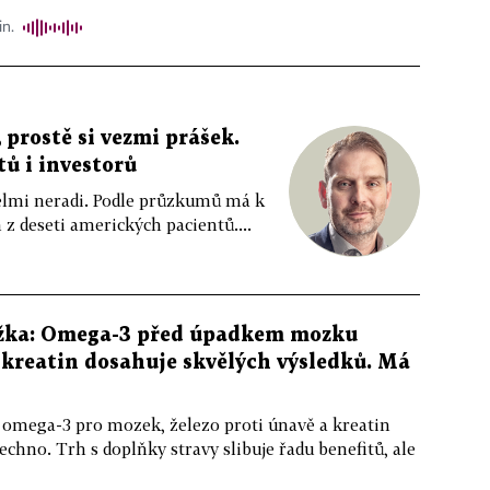
in.
 prostě si vezmi prášek.
tů i investorů
 velmi neradi. Podle průzkumů má k
z deseti amerických pacientů....
žka: Omega-3 před úpadkem mozku
kreatin dosahuje skvělých výsledků. Má
 omega-3 pro mozek, železo proti únavě a kreatin
echno. Trh s doplňky stravy slibuje řadu benefitů, ale