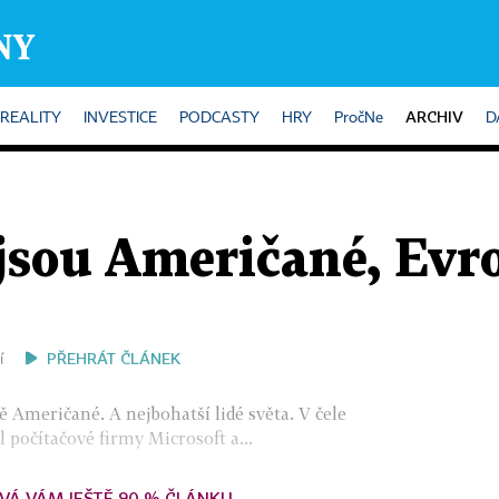
ARCHIV
REALITY
INVESTICE
PODCASTY
HRY
PročNe
D
 jsou Američané, Evr
PŘEHRÁT ČLÁNEK
í
ně Američané. A nejbohatší lidé světa. V čele
l počítačové firmy Microsoft a...
VÁ VÁM JEŠTĚ 90 % ČLÁNKU