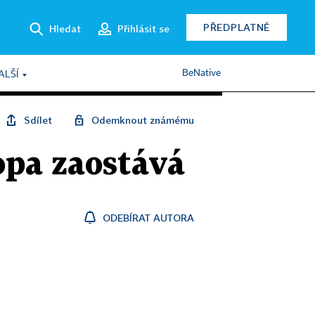
PŘEDPLATNÉ
Hledat
Přihlásit se
BeNative
ALŠÍ
Sdílet
Odemknout známému
opa zaostává
ODEBÍRAT AUTORA