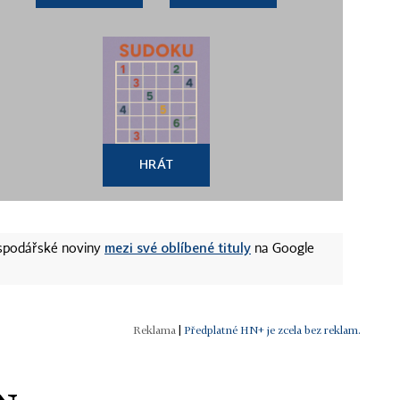
HRÁT
mezi své oblíbené tituly
ospodářské noviny
na Google
|
Předplatné HN+ je zcela bez reklam.