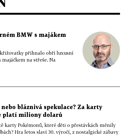
N
 černém BMW s majákem
 křižovatky přihnalo obří luxusní
m majáčkem na střeše. Na
, nebo bláznivá spekulace? Za karty
platí miliony dolarů
ště karty Pokémonů, které děti o přestávkách měnily
bách? Hra letos slaví 30. výročí, z nostalgické zábavy