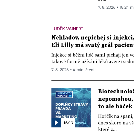
7. 8. 2026 ▪ 18:24 m
LUDĚK VAINERT
Nehladov, nepíchej si injekci,
Eli Lilly má svatý grál pacien
Injekce si běžní lidé sami píchají jen
takové formě užívání léků averzi sedm 
7. 8. 2026 ▪ 4 min. čtení
Biotechnolo
nepomohou, 
to ale háček
Hořčík na spaní,
16:13
dnes skoro na vš
které z...