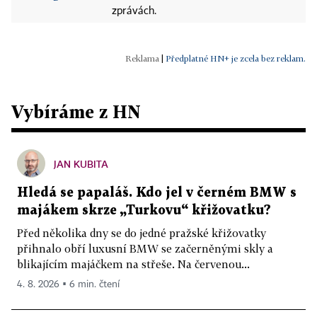
zprávách.
|
Předplatné HN+ je zcela bez reklam.
Vybíráme z HN
JAN KUBITA
Hledá se papaláš. Kdo jel v černém BMW s
majákem skrze „Turkovu“ křižovatku?
Před několika dny se do jedné pražské křižovatky
přihnalo obří luxusní BMW se začerněnými skly a
blikajícím majáčkem na střeše. Na červenou...
4. 8. 2026 ▪ 6 min. čtení