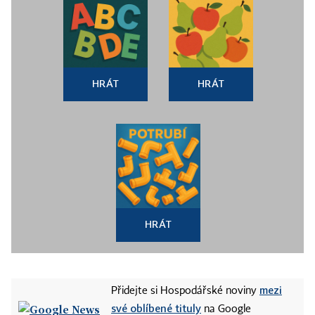
HRÁT
HRÁT
HRÁT
mezi
Přidejte si Hospodářské noviny
své oblíbené tituly
na Google