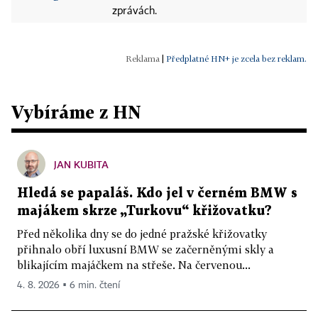
zprávách.
|
Předplatné HN+ je zcela bez reklam.
Vybíráme z HN
JAN KUBITA
Hledá se papaláš. Kdo jel v černém BMW s
majákem skrze „Turkovu“ křižovatku?
Před několika dny se do jedné pražské křižovatky
přihnalo obří luxusní BMW se začerněnými skly a
blikajícím majáčkem na střeše. Na červenou...
4. 8. 2026 ▪ 6 min. čtení