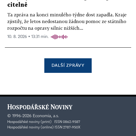
citelně
Ta zpráva na konci minulého týdne dost zapadla. Kraje
zjistily, že letos nedostanou žádnou pomoc ze státního
rozpočtu na opravy silnic nižších...
10. 8. 2026 ▪ 13:31 min.
DALŠÍ ZPRÁVY
©
1996-2026
Economia, a.s.
Hospodářské noviny (print) ISSN 0862-9587
Hospodářské noviny (online) ISSN 2787-950X