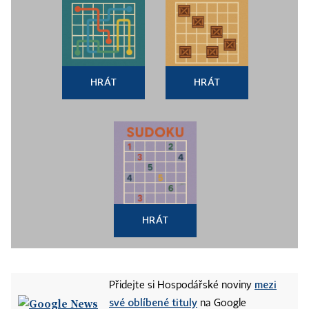
HRÁT
HRÁT
HRÁT
mezi
Přidejte si Hospodářské noviny
své oblíbené tituly
na Google