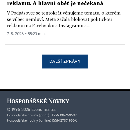
reklamu. A hlavní oběť je nečekaná
V Podpásovce se tentokrát věnujeme tématu, o kterém
se vůbec nemluví. Meta začala blokovat politickou
reklamu na Facebooku a Instagramu a...
7. 8. 2026 ▪ 55:23 min.
DALŠÍ ZPRÁVY
©
1996-2026
Economia, a.s.
Hospodářské noviny (print) ISSN 0862-9587
Hospodářské noviny (online) ISSN 2787-950X