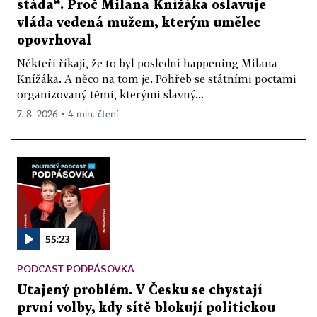
stáda“. Proč Milana Knížáka oslavuje
vláda vedená mužem, kterým umělec
opovrhoval
Někteří říkají, že to byl poslední happening Milana
Knížáka. A něco na tom je. Pohřeb se státními poctami
organizovaný těmi, kterými slavný...
7. 8. 2026 ▪ 4 min. čtení
55:23
PODCAST PODPÁSOVKA
Utajený problém. V Česku se chystají
první volby, kdy sítě blokují politickou