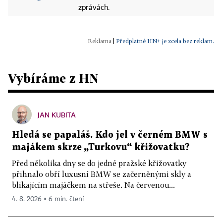
zprávách.
|
Předplatné HN+ je zcela bez reklam.
Vybíráme z HN
JAN KUBITA
Hledá se papaláš. Kdo jel v černém BMW s
majákem skrze „Turkovu“ křižovatku?
Před několika dny se do jedné pražské křižovatky
přihnalo obří luxusní BMW se začerněnými skly a
blikajícím majáčkem na střeše. Na červenou...
4. 8. 2026 ▪ 6 min. čtení