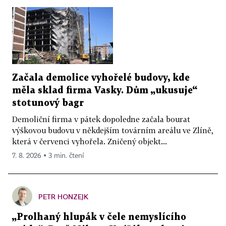
Začala demolice vyhořelé budovy, kde
měla sklad firma Vasky. Dům „ukusuje“
stotunový bagr
Demoliční firma v pátek dopoledne začala bourat
výškovou budovu v někdejším továrním areálu ve Zlíně,
která v červenci vyhořela. Zničený objekt...
7. 8. 2026 ▪ 3 min. čtení
PETR HONZEJK
„Prolhaný hlupák v čele nemyslícího