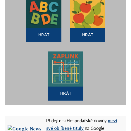
HRÁT
HRÁT
HRÁT
mezi
Přidejte si Hospodářské noviny
své oblíbené tituly
na Google