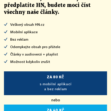
předplatíte HN, budete moci číst
všechny naše články
.
Veškerý obsah HN.cz
Mobilní aplikace
Bez reklam
Odemykejte obsah pro přátele
Články v audioverzi + playlist
Možnost kdykoliv zrušit
ZA 80 KČ
s mobilní aplikací
a bez reklam
nebo
ZA 40 KČ