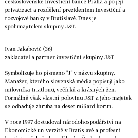
československé Investiční bance Praha a po její
privatizaci a rozdělení prezidentem Investiční a
rozvojové banky v Bratislavě. Dnes je
spolumajitelem skupiny J&T.
Ivan Jakabovič (36)
zakladatel a partner investiční skupiny J&T
Symbolizuje ho písmeno "J" v názvu skupiny.
Manažer, kterého slovenská média popisují jako
milovníka triatlonu, večírků a krásných žen.
Formálně však vlastní polovinu J&T a jeho majetek
se odhaduje zhruba na deset miliard korun.
V roce 1997 dostudoval národohospodářství na
Ekonomické univerzitě v Bratislavě a profesní