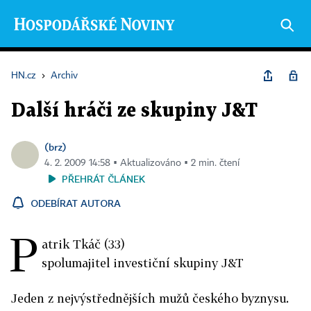
HN.cz
›
Archiv
Další hráči ze skupiny J&T
(brz)
4. 2. 2009 14:58 ▪ Aktualizováno ▪ 2 min. čtení
PŘEHRÁT ČLÁNEK
ODEBÍRAT AUTORA
P
atrik Tkáč (33)
spolumajitel investiční skupiny J&T
Jeden z nejvýstřednějších mužů českého byznysu.