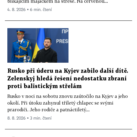
blikajícím majáčkem na střeše. Na červenou...
4. 8. 2026 ▪ 6 min. čtení
Rusko při úderu na Kyjev zabilo další dítě.
Zelenskyj hledá řešení nedostatku zbraní
proti balistickým střelám
Rusko v noci na sobotu znovu zaútočilo na Kyjev a jeho
okolí. Při útoku zahynul tříletý chlapec se svými
prarodiči. Jeho rodiče a patnáctiletý...
8. 8. 2026 ▪ 3 min. čtení