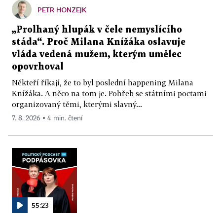
PETR HONZEJK
„Prolhaný hlupák v čele nemyslícího
stáda“. Proč Milana Knížáka oslavuje
vláda vedená mužem, kterým umělec
opovrhoval
Někteří říkají, že to byl poslední happening Milana
Knížáka. A něco na tom je. Pohřeb se státními poctami
organizovaný těmi, kterými slavný...
7. 8. 2026 ▪ 4 min. čtení
55:23