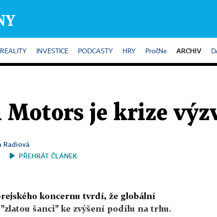
ARCHIV
REALITY
INVESTICE
PODCASTY
HRY
PročNe
D
 Motors je krize výz
ta Radiová
PŘEHRÁT ČLÁNEK
orejského koncernu tvrdí, že globální
"zlatou šanci" ke zvýšení podílu na trhu.