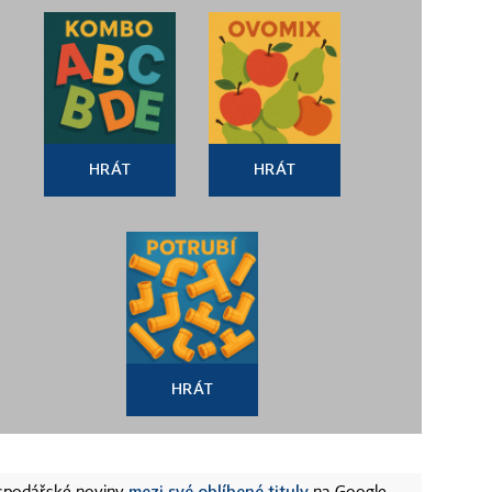
HRÁT
HRÁT
HRÁT
mezi své oblíbené tituly