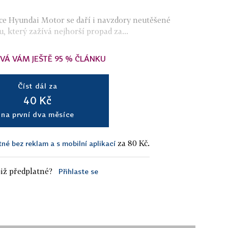
ce Hyundai Motor se daří i navzdory neutěšené
 který zažívá nejhorší propad za...
VÁ VÁM JEŠTĚ 95 % ČLÁNKU
Číst dál za
40 Kč
na první dva měsíce
za 80 Kč.
tné bez reklam a s mobilní aplikací
iž předplatné?
Přihlaste se