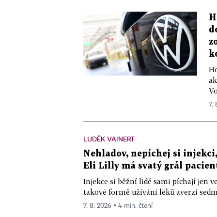
H
d
z
k
Ho
ak
Vo
7.
LUDĚK VAINERT
Nehladov, nepíchej si injekci,
Eli Lilly má svatý grál pacien
Injekce si běžní lidé sami píchají jen
takové formě užívání léků averzi sedm 
7. 8. 2026 ▪ 4 min. čtení