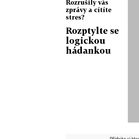
Rozrušily vás
zprávy a cítíte
stres?
Rozptylte se
logickou
hádankou