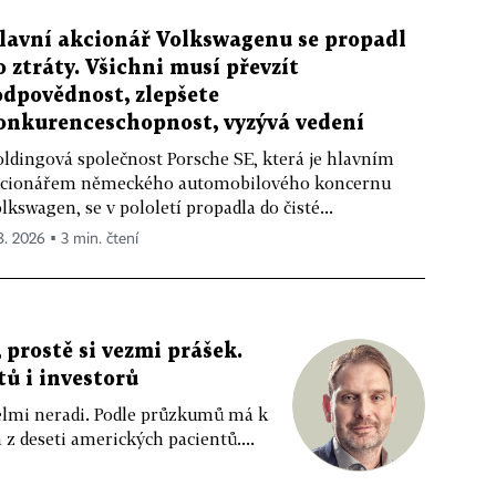
lavní akcionář Volkswagenu se propadl
o ztráty. Všichni musí převzít
odpovědnost, zlepšete
onkurenceschopnost, vyzývá vedení
ldingová společnost Porsche SE, která je hlavním
cionářem německého automobilového koncernu
lkswagen, se v pololetí propadla do čisté...
 8. 2026 ▪ 3 min. čtení
 prostě si vezmi prášek.
tů i investorů
 velmi neradi. Podle průzkumů má k
z deseti amerických pacientů....