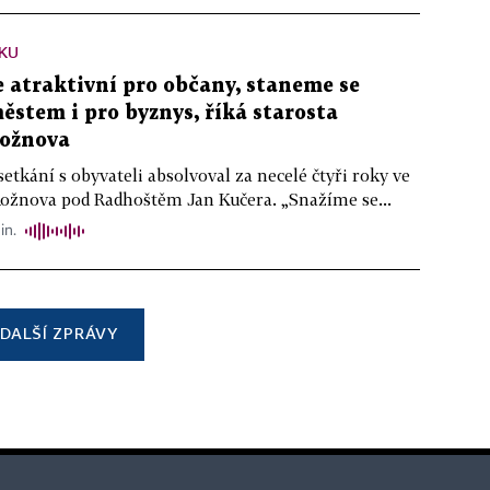
KU
atraktivní pro občany, staneme se
stem i pro byznys, říká starosta
ožnova
setkání s obyvateli absolvoval za necelé čtyři roky ve
Rožnova pod Radhoštěm Jan Kučera. „Snažíme se...
in.
DALŠÍ ZPRÁVY