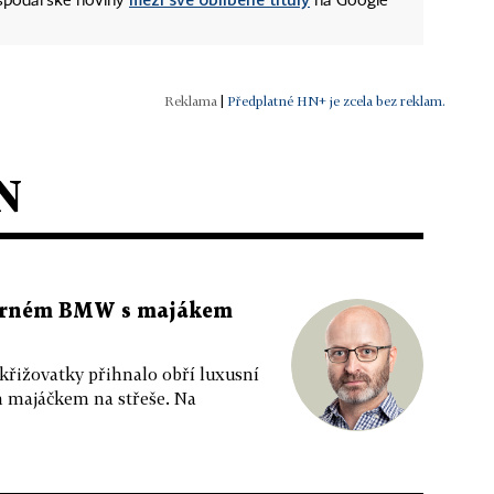
ospodářské noviny
na Google
|
Předplatné HN+ je zcela bez reklam.
N
 černém BMW s majákem
 křižovatky přihnalo obří luxusní
m majáčkem na střeše. Na