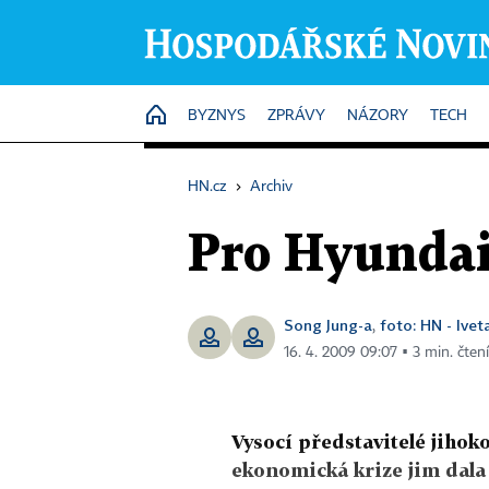
HOME
BYZNYS
ZPRÁVY
NÁZORY
TECH
HN.cz
›
Archiv
Pro Hyundai
Song Jung-a
foto: HN - Ive
,
16. 4. 2009 09:07 ▪ 3 min. čtení
Vysocí představitelé jihok
ekonomická krize jim dala 