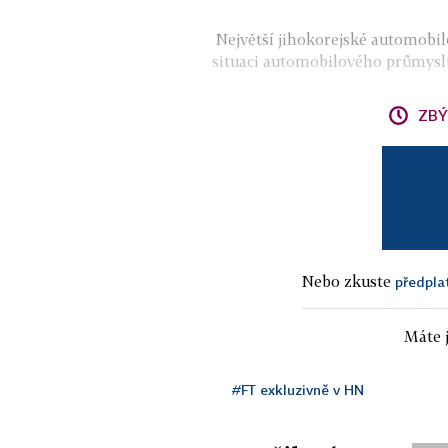
Největší jihokorejské automobil
situaci automobilového průmyslu,
ZBÝ
Nebo zkuste
předpla
Máte j
#FT exkluzivně v HN