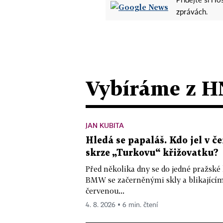
Přidejte si H
zprávách.
Vybíráme z H
JAN KUBITA
Hledá se papaláš. Kdo jel v
skrze „Turkovu“ křižovatku?
Před několika dny se do jedné pražské
BMW se začerněnými skly a blikající
červenou...
4. 8. 2026 ▪ 6 min. čtení