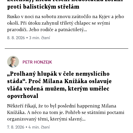
proti balistickým střelám
Rusko v noci na sobotu znovu zaútočilo na Kyjev a jeho
okolí. Při útoku zahynul tříletý chlapec se svými
prarodiči. Jeho rodiče a patnáctiletý...
8. 8. 2026 ▪ 3 min. čtení
PETR HONZEJK
„Prolhaný hlupák v čele nemyslícího
stáda“. Proč Milana Knížáka oslavuje
vláda vedená mužem, kterým umělec
opovrhoval
Někteří říkají, že to byl poslední happening Milana
Knížáka. A něco na tom je. Pohřeb se státními poctami
organizovaný těmi, kterými slavný...
7. 8. 2026 ▪ 4 min. čtení