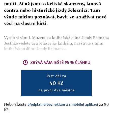
nudit. Ať už jsou to keltské skanzeny, lanová
centra nebo historické jízdy železnicí. Tam
všude můžou poznávat, bavit se a zažívat nové
věci na vlastní kůži.
Vyrob si sám 1. Muzeum a knihařská dílna Jendy Rajmana
Jestliže vedete děti k lásce ke knihám, navštivte s nimi
knihařskou dílnu Jendy Rajmana...
ZBÝVÁ VÁM JEŠTĚ 95 % ČLÁNKU
Číst dál za
40 Kč
na první dva měsíce
Nebo zkuste
za 80
předplatné bez reklam a s mobilní aplikací
Kč.