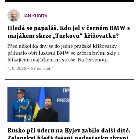
JAN KUBITA
Hledá se papaláš. Kdo jel v černém BMW s
majákem skrze „Turkovu“ křižovatku?
Před několika dny se do jedné pražské křižovatky
přihnalo obří luxusní BMW se začerněnými skly a
blikajícím majáčkem na střeše. Na červenou...
4. 8. 2026 ▪ 6 min. čtení
Rusko při úderu na Kyjev zabilo další dítě.
Zelenskyj hledá řešení nedostatku zbraní