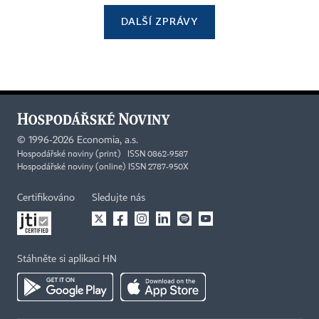
DALŠÍ ZPRÁVY
©
1996-2026
Economia, a.s.
Hospodářské noviny (print) ISSN 0862-9587
Hospodářské noviny (online) ISSN 2787-950X
Certifikováno
Sledujte nás
Stáhněte si aplikaci HN