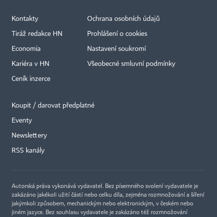
Kontakty
Ochrana osobních údajů
Tiráž redakce HN
Prohlášení o cookies
Economia
Nastavení soukromí
Kariéra v HN
Všeobecné smluvní podmínky
Ceník inzerce
Koupit / darovat předplatné
Eventy
Newslettery
RSS kanály
Autorská práva vykonává vydavatel. Bez písemného svolení vydavatele je
zakázáno jakékoli užití částí nebo celku díla, zejména rozmnožování a šíření
jakýmkoli způsobem, mechanickým nebo elektronickým, v českém nebo
jiném jazyce. Bez souhlasu vydavatele je zakázáno též rozmnožování