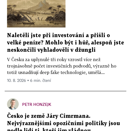
Naletěli jste při investování a přišli o
velké peníze? Mohlo být i hůř, alespoň jste
neskončili vyhladovělí v džungli
V Česku za uplynulé tři roky vzrostl více než
trojnásobně počet investičních podvodů, výrazně ho
totiž usnadňují deep fake technologie, umělá...
10. 8. 2026 ▪ 6 min. čtení
PETR HONZEJK
Česko je země Járy Cimrmana.
Nejvýraznějšími opozičními politiky jsou
podle lidí ti, kteří jim vládnou