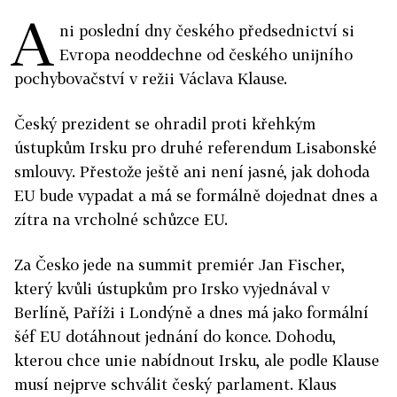
A
ni poslední dny českého předsednictví si
Evropa neoddechne od českého unijního
pochybovačství v režii Václava Klause.
Český prezident se ohradil proti křehkým
ústupkům Irsku pro druhé referendum Lisabonské
smlouvy. Přestože ještě ani není jasné, jak dohoda
EU bude vypadat a má se formálně dojednat dnes a
zítra na vrcholné schůzce EU.
Za Česko jede na summit premiér Jan Fischer,
který kvůli ústupkům pro Irsko vyjednával v
Berlíně, Paříži i Londýně a dnes má jako formální
šéf EU dotáhnout jednání do konce. Dohodu,
kterou chce unie nabídnout Irsku, ale podle Klause
musí nejprve schválit český parlament. Klaus