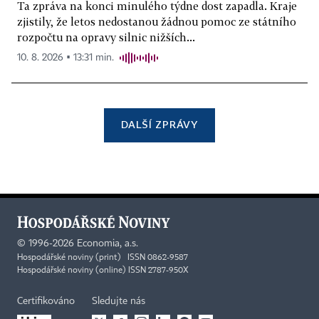
Ta zpráva na konci minulého týdne dost zapadla. Kraje
zjistily, že letos nedostanou žádnou pomoc ze státního
rozpočtu na opravy silnic nižších...
10. 8. 2026 ▪ 13:31 min.
DALŠÍ ZPRÁVY
©
1996-2026
Economia, a.s.
Hospodářské noviny (print) ISSN 0862-9587
Hospodářské noviny (online) ISSN 2787-950X
Certifikováno
Sledujte nás