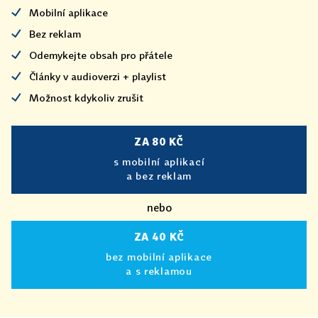
Mobilní aplikace
Bez reklam
Odemykejte obsah pro přátele
Články v audioverzi + playlist
Možnost kdykoliv zrušit
ZA 80 KČ
s mobilní aplikací
a bez reklam
nebo
ZA 40 KČ
bez mobilní aplikace
a s reklamou