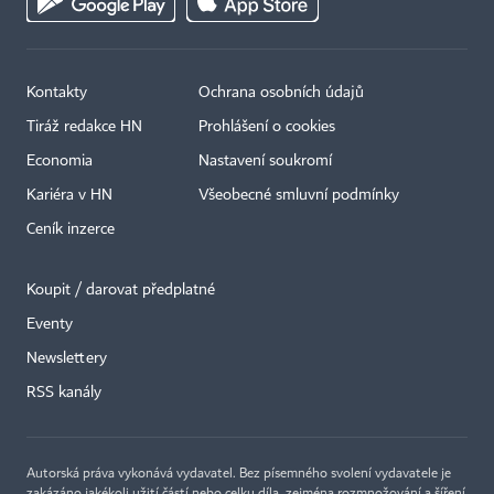
Kontakty
Ochrana osobních údajů
Tiráž redakce HN
Prohlášení o cookies
Economia
Nastavení soukromí
Kariéra v HN
Všeobecné smluvní podmínky
Ceník inzerce
Koupit / darovat předplatné
Eventy
Newslettery
RSS kanály
Autorská práva vykonává vydavatel. Bez písemného svolení vydavatele je
zakázáno jakékoli užití částí nebo celku díla, zejména rozmnožování a šíření