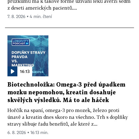
průzkumů má k takové formě užívání léků averzi sedm
z deseti amerických pacientů....
7. 8. 2026 ▪ 4 min. čtení
16:13
Biotechnoložka: Omega-3 před úpadkem
mozku nepomohou, kreatin dosahuje
skvělých výsledků. Má to ale háček
Hořčík na spaní, omega-3 pro mozek, železo proti
únavě a kreatin dnes skoro na všechno. Trh s doplňky
stravy slibuje řadu benefitů, ale které z...
6. 8. 2026 ▪ 16:13 min.