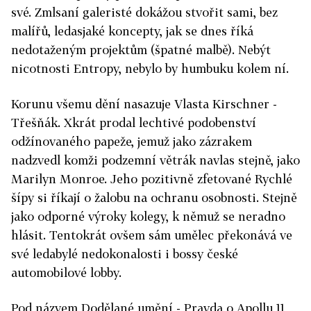
své. Zmlsaní galeristé dokážou stvořit sami, bez
malířů, ledasjaké koncepty, jak se dnes říká
nedotaženým projektům (špatné malbě). Nebýt
nicotnosti Entropy, nebylo by humbuku kolem ní.
Korunu všemu dění nasazuje Vlasta Kirschner -
Třešňák. Xkrát prodal lechtivé podobenství
odžínovaného papeže, jemuž jako zázrakem
nadzvedl komži podzemní větrák navlas stejně, jako
Marilyn Monroe. Jeho pozitivně zfetované Rychlé
šípy si říkají o žalobu na ochranu osobnosti. Stejně
jako odporné výroky kolegy, k němuž se neradno
hlásit. Tentokrát ovšem sám umělec překonává ve
své ledabylé nedokonalosti i bossy české
automobilové lobby.
Pod názvem Dodělané umění - Pravda o Apollu 11