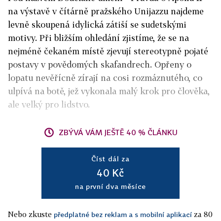
na výstavě v čítárně pražského Unijazzu najdeme
levně skoupená idylická zátiší se sudetskými
motivy. Při bližším ohledání zjistíme, že se na
nejméně čekaném místě zjevují stereotypně pojaté
postavy v povědomých skafandrech. Opřeny o
lopatu nevěřícně zírají na cosi rozmáznutého, co
ulpívá na botě, jež vykonala malý krok pro člověka,
ale velký pro lidstvo.
ZBÝVÁ VÁM JEŠTĚ 40 % ČLÁNKU
Číst dál za
40 Kč
na první dva měsíce
Nebo zkuste
za 80
předplatné bez reklam a s mobilní aplikací