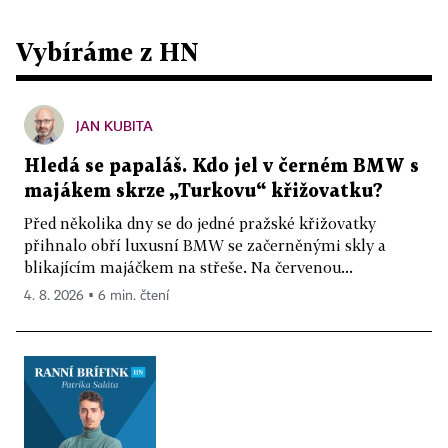
Vybíráme z HN
JAN KUBITA
Hledá se papaláš. Kdo jel v černém BMW s
majákem skrze „Turkovu“ křižovatku?
Před několika dny se do jedné pražské křižovatky
přihnalo obří luxusní BMW se začerněnými skly a
blikajícím majáčkem na střeše. Na červenou...
4. 8. 2026 ▪ 6 min. čtení