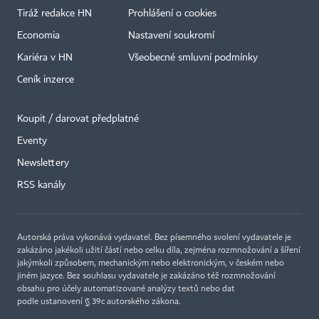
Tiráž redakce HN
Prohlášení o cookies
Economia
Nastavení soukromí
Kariéra v HN
Všeobecné smluvní podmínky
Ceník inzerce
Koupit / darovat předplatné
Eventy
Newslettery
RSS kanály
Autorská práva vykonává vydavatel. Bez písemného svolení vydavatele je
zakázáno jakékoli užití částí nebo celku díla, zejména rozmnožování a šíření
jakýmkoli způsobem, mechanickým nebo elektronickým, v českém nebo
jiném jazyce. Bez souhlasu vydavatele je zakázáno též rozmnožování
obsahu pro účely automatizované analýzy textů nebo dat
podle ustanovení § 39c autorského zákona.