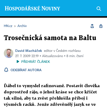
HN.cz
›
Archiv
Trosečnická samota na Baltu
David Macháček
editor v Českém rozhlasu
27. 7. 2009 22:19 ▪ Aktualizováno ▪ 8 min. čtení
PŘEHRÁT ČLÁNEK
ODEBÍRAT AUTORA
Ďábel to vymyslel rafinovaně. Postavit člověka
doprostřed ráje, o jehož kráse se chce křičet
tak silně, aby ta zvěst přehlušila příboj i
výsměch racků. Jenže zdřevěnělý jazyk se ve