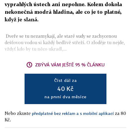
vyprahlých ústech ani nepohne. Kolem dokola
nekonečná modrá hladina, ale co je to platné,
když je slaná.
Dveře se tu nezamykají, ale staré sudy se zachycenou
dešťovou vodou si každý bedlivě střeží. O zloděje tu nejde,
vždyť kdo by tu něco ukradl,...
ZBÝVÁ VÁM JEŠTĚ 95 % ČLÁNKU
Číst dál za
40 Kč
na první dva měsíce
Nebo zkuste
za 80
předplatné bez reklam a s mobilní aplikací
Kč.