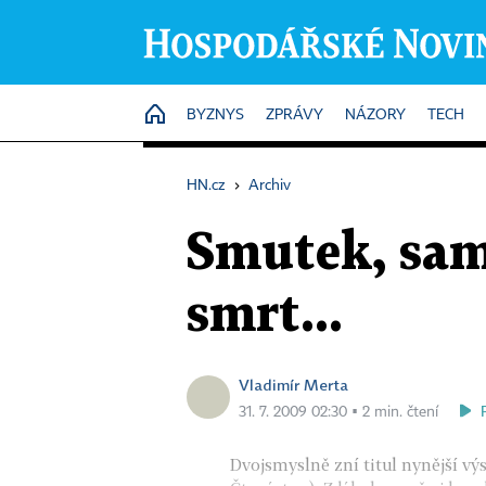
HOME
BYZNYS
ZPRÁVY
NÁZORY
TECH
HN.cz
›
Archiv
Smutek, samo
smrt...
Vladimír Merta
31. 7. 2009 02:30 ▪ 2 min. čtení
Dvojsmyslně zní titul nynější vý