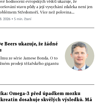
vé hodnocení evropských vědců ukazuje, že
oršování stavu půdy a její vysychání zdaleka není jen
oblémem Středomoří. Více než polovina...
 8. 2026 ▪ 5 min. čtení
e Beers ukazuje, že žádné
u
ilmu ze série Jamese Bonda. O to
ožném prodeji těžařského gigantu
žka: Omega-3 před úpadkem mozku
kreatin dosahuje skvělých výsledků. Má