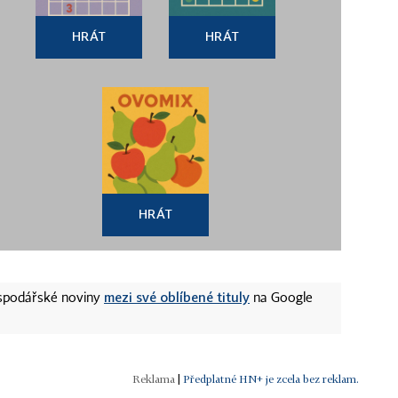
HRÁT
HRÁT
HRÁT
mezi své oblíbené tituly
ospodářské noviny
na Google
|
Předplatné HN+ je zcela bez reklam.