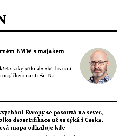
N
 černém BMW s majákem
 křižovatky přihnalo obří luxusní
m majáčkem na střeše. Na
ysychání Evropy se posouvá na sever,
iziko dezertifikace už se týká i Česka.
ová mapa odhaluje kde