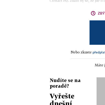
Čtrnáct es). Zdálo by se, že jde o
ZBÝ
Nebo zkuste
předpla
Máte j
Nudíte se na
poradě?
Vyřešte
dnešní