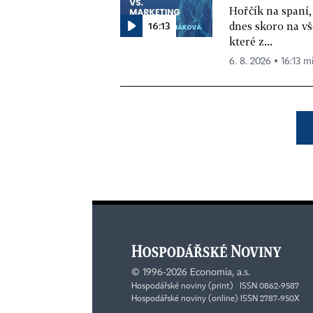
Hořčík na spaní,
16:13
dnes skoro na vš
které z...
6. 8. 2026 ▪ 16:13 m
©
1996-2026
Economia, a.s.
Hospodářské noviny (print) ISSN 0862-9587
Hospodářské noviny (online) ISSN 2787-950X