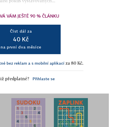
 další pokus vystavovaných...
VÁ VÁM JEŠTĚ 90 % ČLÁNKU
Číst dál za
40 Kč
na první dva měsíce
za 80 Kč.
tné bez reklam a s mobilní aplikací
iž předplatné?
Přihlaste se