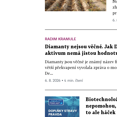
No
zh
pr
6.
RADIM KRAMULE
Diamanty nejsou věčné. Jak D
aktivum nemá jistou hodnot
Diamanty jsou věčné je známý název f
větší překvapení vyvolala zpráva o m
De...
6. 8. 2026 ▪ 4 min. čtení
Biotechnolo
nepomohou, 
to ale háček