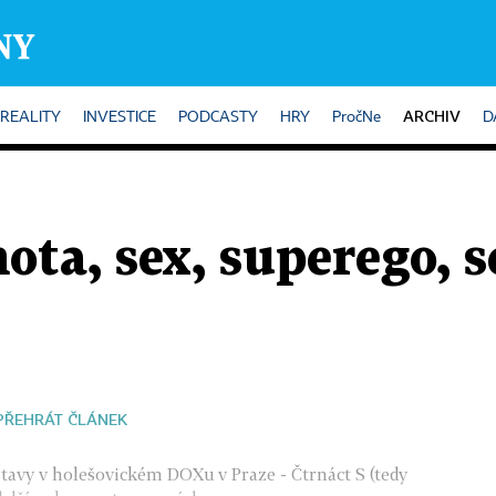
ARCHIV
REALITY
INVESTICE
PODCASTY
HRY
PročNe
D
ta, sex, superego, s
PŘEHRÁT ČLÁNEK
stavy v holešovickém DOXu v Praze - Čtrnáct S (tedy