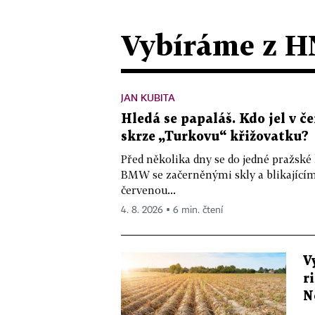
Vybíráme z H
JAN KUBITA
Hledá se papaláš. Kdo jel v
skrze „Turkovu“ křižovatku?
Před několika dny se do jedné pražské
BMW se začerněnými skly a blikající
červenou...
4. 8. 2026 ▪ 6 min. čtení
V
r
N