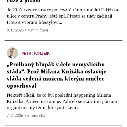
růže a pižmo
Je 23. července krátce po deváté ráno a módní Pařížská
ulice v centru Prahy ještě spí. Přesto se tudy začínají
trousit vybraní lifestyloví...
8. 8. 2026 ▪ 4 min. čtení
PETR HONZEJK
„Prolhaný hlupák v čele nemyslícího
stáda“. Proč Milana Knížáka oslavuje
vláda vedená mužem, kterým umělec
opovrhoval
Někteří říkají, že to byl poslední happening Milana
Knížáka. A něco na tom je. Pohřeb se státními poctami
organizovaný těmi, kterými slavný...
7. 8. 2026 ▪ 4 min. čtení