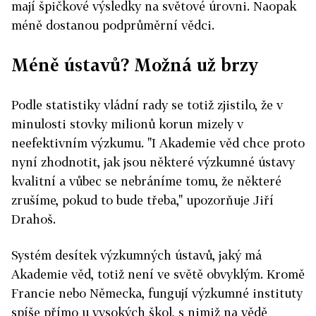
mají špičkové výsledky na světové úrovni. Naopak
méně dostanou podprůměrní vědci.
Méně ústavů? Možná už brzy
Podle statistiky vládní rady se totiž zjistilo, že v
minulosti stovky milionů korun mizely v
neefektivním výzkumu. "I Akademie věd chce proto
nyní zhodnotit, jak jsou některé výzkumné ústavy
kvalitní a vůbec se nebráníme tomu, že některé
zrušíme, pokud to bude třeba," upozorňuje Jiří
Drahoš.
Systém desítek výzkumných ústavů, jaký má
Akademie věd, totiž není ve světě obvyklým. Kromě
Francie nebo Německa, fungují výzkumné instituty
spíše přímo u vysokých škol, s nimiž na vědě