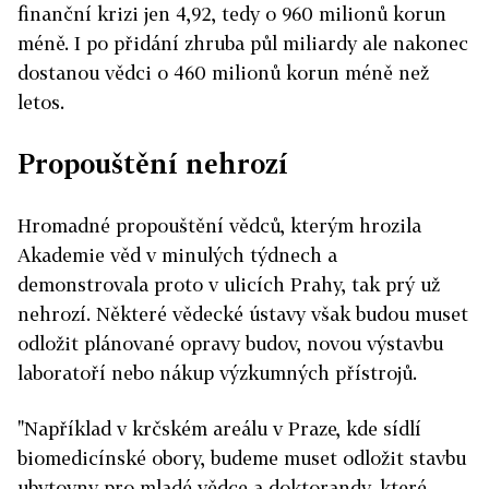
finanční krizi jen 4,92, tedy o 960 milionů korun
méně. I po přidání zhruba půl miliardy ale nakonec
dostanou vědci o 460 milionů korun méně než
letos.
Propouštění nehrozí
Hromadné propouštění vědců, kterým hrozila
Akademie věd v minulých týdnech a
demonstrovala proto v ulicích Prahy, tak prý už
nehrozí. Některé vědecké ústavy však budou muset
odložit plánované opravy budov, novou výstavbu
laboratoří nebo nákup výzkumných přístrojů.
"Například v krčském areálu v Praze, kde sídlí
biomedicínské obory, budeme muset odložit stavbu
ubytovny pro mladé vědce a doktorandy, které