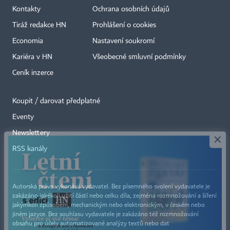
Kontakty
Ochrana osobních údajů
Tiráž redakce HN
Prohlášení o cookies
Economia
Nastavení soukromí
Kariéra v HN
Všeobecné smluvní podmínky
Ceník inzerce
Koupit / darovat předplatné
Eventy
×
Newslettery
RSS kanály
Autorská práva vykonává vydavatel. Bez písemného svolení vydavatele je
zakázáno jakékoli užití částí nebo celku díla, zejména rozmnožování a šíření
jakýmkoli způsobem, mechanickým nebo elektronickým, v českém nebo
jiném jazyce. Bez souhlasu vydavatele je zakázáno též rozmnožování
obsahu pro účely automatizované analýzy textů nebo dat