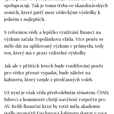
spolupracují. Tak je tomu třeba ve skandinávských
zemích, které patří mezi vědeckými výsledky k
jedněm z nejlepších.
S reformou vědy a lepšího využívání financí na
výzkum začala Topolánkova vláda. Více peněz se
mělo dát na aplikovaný výzkum v průmyslu, tedy
ten, který má v praxi viditelné výsledky
Jak ale v příštích letech bude rozdělování peněz
pro vědce přesně vypadat, bude záležet na
kabinetu, který vzejde z předčasných voleb.
Už nyní je však věda předvolebním tématem. ČSSD,
lidovci a komunisté chtějí navýšení rozpočtu pro
AV. Kvůli finanční krizi by totiž měla akademie
podle propočtů Fischerova kabinetu dostat v roce