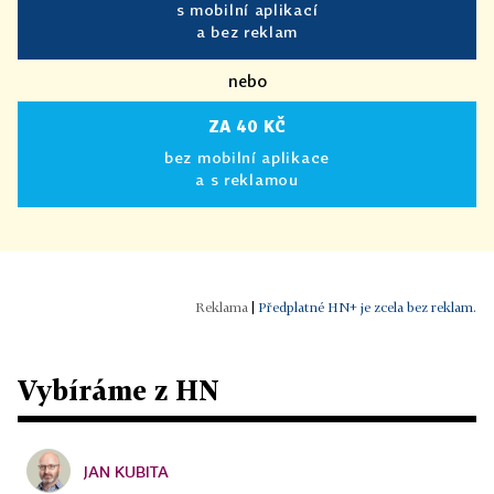
s mobilní aplikací
a bez reklam
nebo
ZA 40 KČ
bez mobilní aplikace
a s reklamou
|
Předplatné HN+ je zcela bez reklam.
Vybíráme z HN
JAN KUBITA