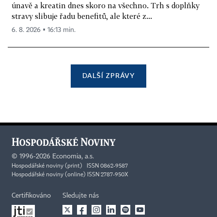
únavě a kreatin dnes skoro na všechno. Trh s doplňky
stravy slibuje řadu benefitů, ale které z...
6. 8. 2026 ▪ 16:13 min.
DALŠÍ ZPRÁVY
©
1996-2026
Economia, a.s.
Hospodářské noviny (print) ISSN 0862-9587
Hospodářské noviny (online) ISSN 2787-950X
Certifikováno
Sledujte nás