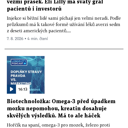
vezmi prášek. Eli Lilly má svatý grál
pacientů i investorů
Injekce si běžní lidé sami píchají jen velmi neradi. Podle
průzkumů má k takové formě užívání léků averzi sedm
z deseti amerických pacientů....
7. 8. 2026 ▪ 4 min. čtení
16:13
Biotechnoložka: Omega-3 před úpadkem
mozku nepomohou, kreatin dosahuje
skvělých výsledků. Má to ale háček
Hořčík na spaní, omega-3 pro mozek, železo proti