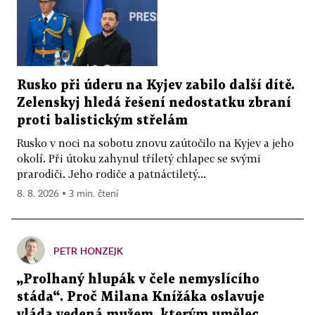
Rusko při úderu na Kyjev zabilo další dítě.
Zelenskyj hledá řešení nedostatku zbraní
proti balistickým střelám
Rusko v noci na sobotu znovu zaútočilo na Kyjev a jeho
okolí. Při útoku zahynul tříletý chlapec se svými
prarodiči. Jeho rodiče a patnáctiletý...
8. 8. 2026 ▪ 3 min. čtení
PETR HONZEJK
„Prolhaný hlupák v čele nemyslícího
stáda“. Proč Milana Knížáka oslavuje
vláda vedená mužem, kterým umělec