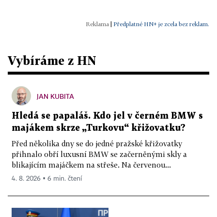
|
Předplatné HN+ je zcela bez reklam.
Vybíráme z HN
JAN KUBITA
Hledá se papaláš. Kdo jel v černém BMW s
majákem skrze „Turkovu“ křižovatku?
Před několika dny se do jedné pražské křižovatky
přihnalo obří luxusní BMW se začerněnými skly a
blikajícím majáčkem na střeše. Na červenou...
4. 8. 2026 ▪ 6 min. čtení