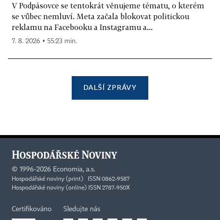
V Podpásovce se tentokrát věnujeme tématu, o kterém
se vůbec nemluví. Meta začala blokovat politickou
reklamu na Facebooku a Instagramu a...
7. 8. 2026 ▪ 55:23 min.
DALŠÍ ZPRÁVY
©
1996-2026
Economia, a.s.
Hospodářské noviny (print) ISSN 0862-9587
Hospodářské noviny (online) ISSN 2787-950X
Certifikováno
Sledujte nás