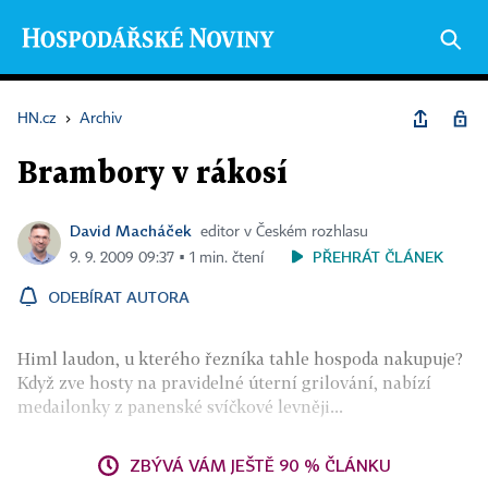
HN.cz
›
Archiv
Brambory v rákosí
David Macháček
editor v Českém rozhlasu
PŘEHRÁT ČLÁNEK
9. 9. 2009 09:37 ▪ 1 min. čtení
ODEBÍRAT AUTORA
Himl laudon, u kterého řezníka tahle hospoda nakupuje?
Když zve hosty na pravidelné úterní grilování, nabízí
medailonky z panenské svíčkové levněji...
ZBÝVÁ VÁM JEŠTĚ 90 % ČLÁNKU