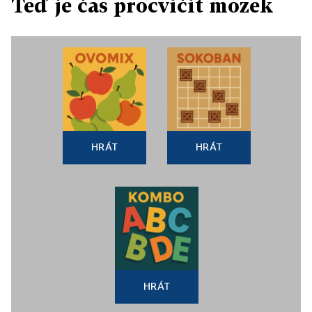
Teď je čas procvičit mozek
HRÁT
HRÁT
HRÁT