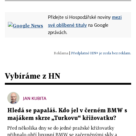
mezi
Přidejte si Hospodářské noviny
své oblíbené tituly
na Google
zprávách.
|
Předplatné HN+ je zcela bez reklam.
Vybíráme z HN
JAN KUBITA
Hledá se papaláš. Kdo jel v černém BMW s
majákem skrze „Turkovu“ křižovatku?
Před několika dny se do jedné pražské křižovatky
přihnalo obří luxusní BMW se začerněnými skly a