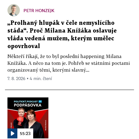
PETR HONZEJK
„Prolhaný hlupák v čele nemyslícího
stáda“. Proč Milana Knížáka oslavuje
vláda vedená mužem, kterým umělec
opovrhoval
Někteří říkají, že to byl poslední happening Milana
Knížáka. A něco na tom je. Pohřeb se státními poctami
organizovaný těmi, kterými slavný...
7. 8. 2026 ▪ 4 min. čtení
55:23