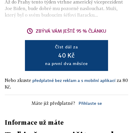
Až do Prahy tento týden vtrhne americký viceprezident
Joe Biden, bude dobré mu pozorně naslouchat. Muži,
který byl o svém budoucím šéfovi Baracku...
ZBÝVÁ VÁM JEŠTĚ 95 % ČLÁNKU
Číst dál za
40 Kč
na první dva měsíce
Nebo zkuste
za 80
předplatné bez reklam a s mobilní aplikací
Kč.
Máte již předplatné?
Přihlaste se
Informace už máte