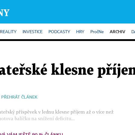
ARCHIV
REALITY
INVESTICE
PODCASTY
HRY
PročNe
D
teřské klesne příje
PŘEHRÁT ČLÁNEK
řský příspěvek v lednu klesne příjem až o více než
tova balíčku na snížení deficitu...
VÁ VÁM JEŠTĚ 90 % ČLÁNKU