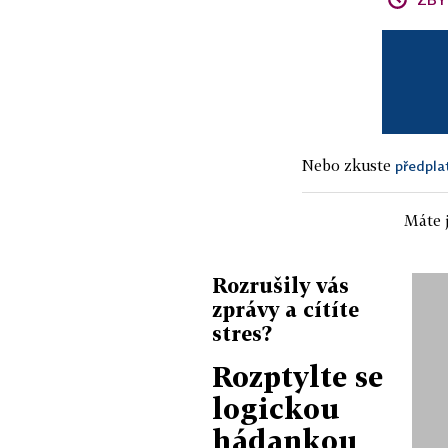
Nebo zkuste
předpla
Máte j
Rozrušily vás
zprávy a cítíte
stres?
Rozptylte se
logickou
hádankou