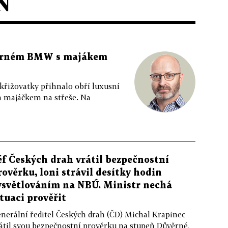
N
 černém BMW s majákem
 křižovatky přihnalo obří luxusní
m majáčkem na střeše. Na
éf Českých drah vrátil bezpečnostní
rověrku, loni strávil desítky hodin
ysvětlováním na NBÚ. Ministr nechá
ituaci prověřit
nerální ředitel Českých drah (ČD) Michal Krapinec
átil svou bezpečnostní prověrku na stupeň Důvěrné,