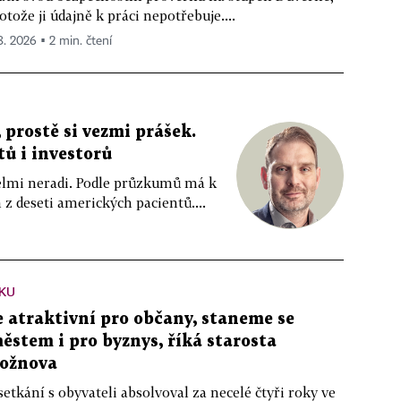
otože ji údajně k práci nepotřebuje....
 8. 2026 ▪ 2 min. čtení
 prostě si vezmi prášek.
tů i investorů
 velmi neradi. Podle průzkumů má k
z deseti amerických pacientů....
KU
atraktivní pro občany, staneme se
stem i pro byznys, říká starosta
ožnova
setkání s obyvateli absolvoval za necelé čtyři roky ve