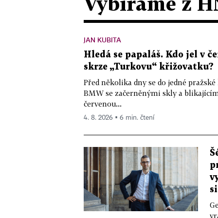
Vybíráme z H
JAN KUBITA
Hledá se papaláš. Kdo jel v
skrze „Turkovu“ křižovatku?
Před několika dny se do jedné pražské
BMW se začerněnými skly a blikající
červenou...
4. 8. 2026 ▪ 6 min. čtení
Š
p
v
s
Ge
vr