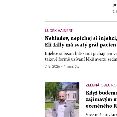
pr
7.
LUDĚK VAINERT
Nehladov, nepíchej si injekci,
Eli Lilly má svatý grál pacien
Injekce si běžní lidé sami píchají jen
takové formě užívání léků averzi sedm 
7. 8. 2026 ▪ 4 min. čtení
ZELENÁ OBEC RO
Když budeme 
zajímavým mě
oceněného R
Více než stovku 