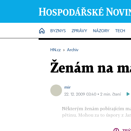
HOME
BYZNYS
ZPRÁVY
NÁZORY
TECH
HN.cz
›
Archiv
Ženám na ma
mir
22. 12. 2009 03:40 ▪ 2 min. čtení
Některým ženám pobírajícím mate
pětinu. Mohou za to úspory z Jano
ZBÝ