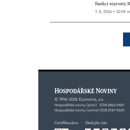
funkci starosty 
7. 8. 2026 ▪ 32:09 m
©
1996-2026
Economia, a.s.
Hospodářské noviny (print) ISSN 0862-9587
Hospodářské noviny (online) ISSN 2787-950X
Certifikováno
Sledujte nás