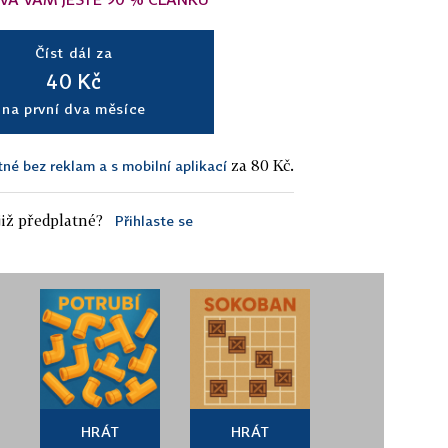
Číst dál za
40 Kč
na první dva měsíce
za 80 Kč.
tné bez reklam a s mobilní aplikací
iž předplatné?
Přihlaste se
HRÁT
HRÁT