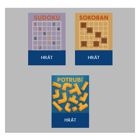
HRÁT
HRÁT
HRÁT