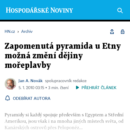
HN.cz
›
Archiv
Zapomenutá pyramida u Etny
možná změní dějiny
mořeplavby
Jan A. Novák
spolupracovník redakce
PŘEHRÁT ČLÁNEK
5. 1. 2010 03:15 ▪ 3 min. čtení
ODEBÍRAT AUTORA
Pyramidy si každý spojuje především s Egyptem a Střední
Amerikou, jsou však i na mnoha jiných místech světa, od
Kanárských ostrovů přes Peloponéz...