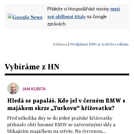
mezi
Přidejte si Hospodářské noviny
své oblíbené tituly
na Google
zprávách.
|
Předplatné HN+ je zcela bez reklam.
Vybíráme z HN
JAN KUBITA
Hledá se papaláš. Kdo jel v černém BMW s
majákem skrze „Turkovu“ křižovatku?
Před několika dny se do jedné pražské křižovatky
přihnalo obří luxusní BMW se začerněnými skly a
blikajícím majáčkem na střeše. Na červenou...