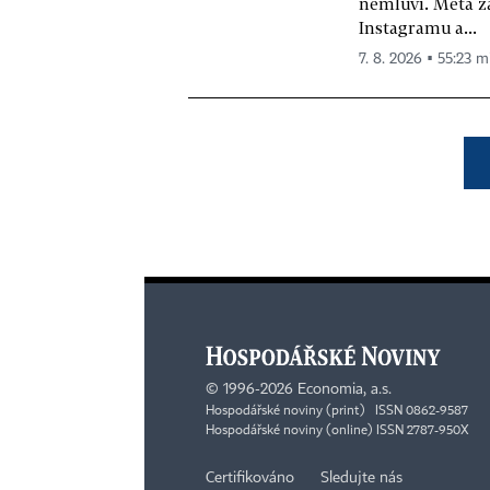
nemluví. Meta z
Instagramu a...
7. 8. 2026 ▪ 55:23 m
©
1996-2026
Economia, a.s.
Hospodářské noviny (print) ISSN 0862-9587
Hospodářské noviny (online) ISSN 2787-950X
Certifikováno
Sledujte nás