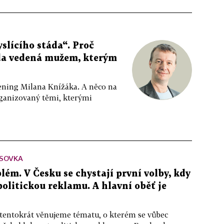
slícího stáda“. Proč
da vedená mužem, kterým
ppening Milana Knížáka. A něco na
rganizovaný těmi, kterými
SOVKA
lém. V Česku se chystají první volby, kdy
 politickou reklamu. A hlavní oběť je
 tentokrát věnujeme tématu, o kterém se vůbec