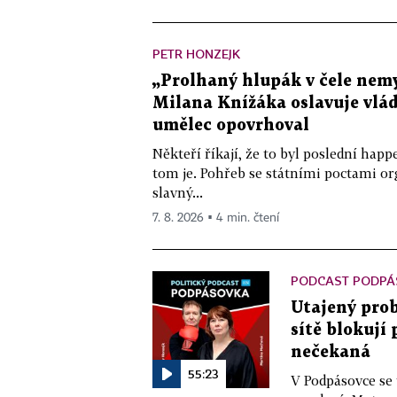
PETR HONZEJK
„Prolhaný hlupák v čele nemy
Milana Knížáka oslavuje vlá
umělec opovrhoval
Někteří říkají, že to byl poslední ha
tom je. Pohřeb se státními poctami o
slavný...
7. 8. 2026 ▪ 4 min. čtení
PODCAST PODPÁ
Utajený prob
sítě blokují
nečekaná
55:23
V Podpásovce se