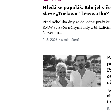
JAN KUBITA
Hledá se papaláš. Kdo jel v
skrze „Turkovu“ křižovatku?
Před několika dny se do jedné pražské
BMW se začerněnými skly a blikající
červenou...
4. 8. 2026 ▪ 6 min. čtení
P
p
P
o
r
Je
ul
tr
8.