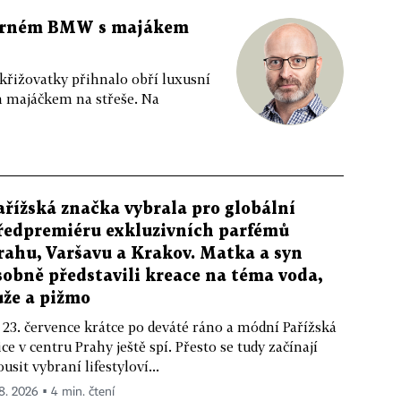
 černém BMW s majákem
 křižovatky přihnalo obří luxusní
m majáčkem na střeše. Na
ařížská značka vybrala pro globální
ředpremiéru exkluzivních parfémů
rahu, Varšavu a Krakov. Matka a syn
sobně představili kreace na téma voda,
ůže a pižmo
 23. července krátce po deváté ráno a módní Pařížská
ice v centru Prahy ještě spí. Přesto se tudy začínají
ousit vybraní lifestyloví...
 8. 2026 ▪ 4 min. čtení