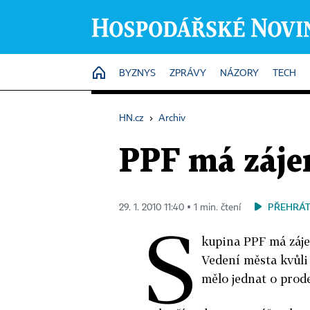
HOME
BYZNYS
ZPRÁVY
NÁZORY
TECH
HN.cz
›
Archiv
PPF má záje
PŘEHRÁT
29. 1. 2010 11:40 ▪ 1 min. čtení
S
kupina PPF má záj
Vedení města kvůli 
mělo jednat o prod