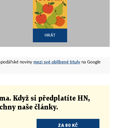
HRÁT
mezi své oblíbené tituly
ospodářské noviny
na Google
ma. Když si předplatíte HN,
echny naše články
.
ZA 80 KČ