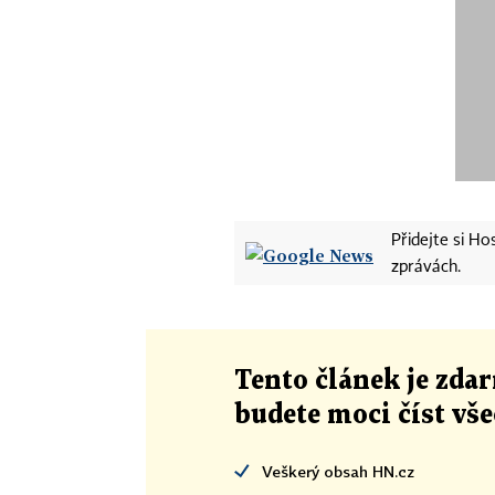
Přidejte si H
zprávách.
Tento článek
je
zdar
budete moci číst vš
Veškerý obsah HN.cz