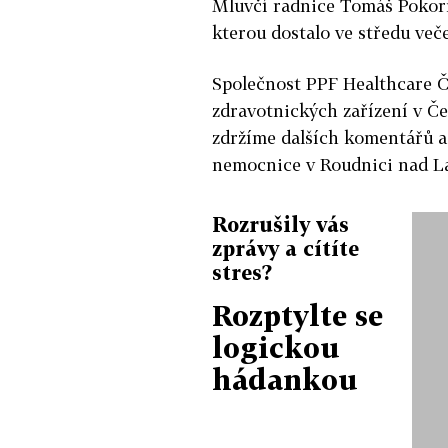
Mluvčí radnice Tomáš Pokorn
kterou dostalo ve středu veče
Společnost PPF Healthcare ČT
zdravotnických zařízení v Čes
zdržíme dalších komentářů 
nemocnice v Roudnici nad La
Rozrušily vás
zprávy a cítíte
stres?
Rozptylte se
logickou
hádankou