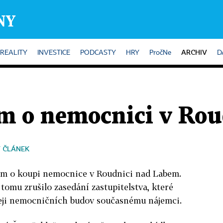
ARCHIV
REALITY
INVESTICE
PODCASTY
HRY
PročNe
D
m o nemocnici v Rou
 ČLÁNEK
em o koupi nemocnice v Roudnici nad Labem.
tomu zrušilo zasedání zastupitelstva, které
eji nemocničních budov současnému nájemci.