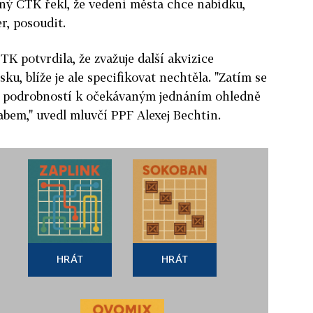
ý ČTK řekl, že vedení města chce nabídku,
r, posoudit.
K potvrdila, že zvažuje další akvizice
ku, blíže je ale specifikovat nechtěla. "Zatím se
a podrobností k očekávaným jednáním ohledně
bem," uvedl mluvčí PPF Alexej Bechtin.
HRÁT
HRÁT