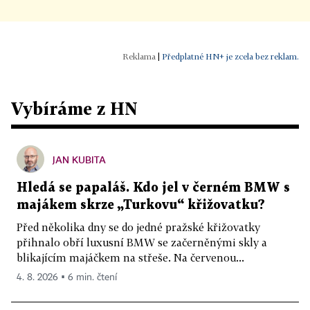
|
Předplatné HN+ je zcela bez reklam.
Vybíráme z HN
JAN KUBITA
Hledá se papaláš. Kdo jel v černém BMW s
majákem skrze „Turkovu“ křižovatku?
Před několika dny se do jedné pražské křižovatky
přihnalo obří luxusní BMW se začerněnými skly a
blikajícím majáčkem na střeše. Na červenou...
4. 8. 2026 ▪ 6 min. čtení