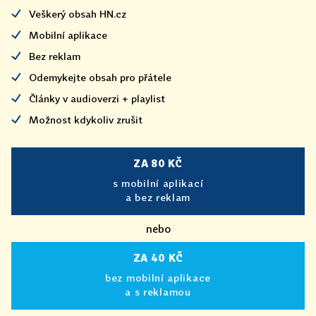
Veškerý obsah HN.cz
Mobilní aplikace
Bez reklam
Odemykejte obsah pro přátele
Články v audioverzi + playlist
Možnost kdykoliv zrušit
ZA 80 KČ
s mobilní aplikací
a bez reklam
nebo
ZA 40 KČ
bez mobilní aplikace
a s reklamou