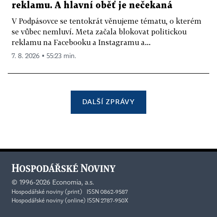
reklamu. A hlavní oběť je nečekaná
V Podpásovce se tentokrát věnujeme tématu, o kterém
se vůbec nemluví. Meta začala blokovat politickou
reklamu na Facebooku a Instagramu a...
7. 8. 2026 ▪ 55:23 min.
DALŠÍ ZPRÁVY
©
1996-2026
Economia, a.s.
Hospodářské noviny (print) ISSN 0862-9587
Hospodářské noviny (online) ISSN 2787-950X