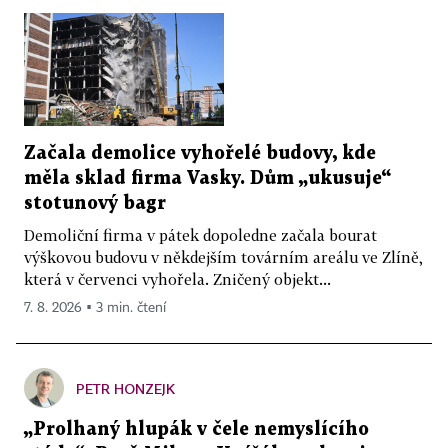
Začala demolice vyhořelé budovy, kde
měla sklad firma Vasky. Dům „ukusuje“
stotunový bagr
Demoliční firma v pátek dopoledne začala bourat
výškovou budovu v někdejším továrním areálu ve Zlíně,
která v červenci vyhořela. Zničený objekt...
7. 8. 2026 ▪ 3 min. čtení
PETR HONZEJK
„Prolhaný hlupák v čele nemyslícího