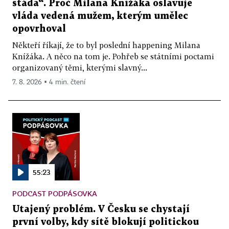
stáda“. Proč Milana Knížáka oslavuje
vláda vedená mužem, kterým umělec
opovrhoval
Někteří říkají, že to byl poslední happening Milana
Knížáka. A něco na tom je. Pohřeb se státními poctami
organizovaný těmi, kterými slavný...
7. 8. 2026 ▪ 4 min. čtení
55:23
PODCAST PODPÁSOVKA
Utajený problém. V Česku se chystají
první volby, kdy sítě blokují politickou