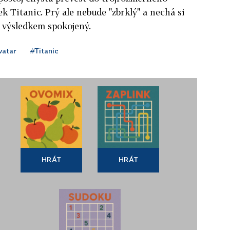
k Titanic. Prý ale nebude "zbrklý" a nechá si
s výsledkem spokojený.
vatar
#Titanic
HRÁT
HRÁT