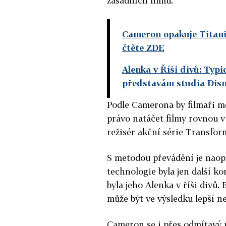
zásadních filmů.
Cameron opakuje Titanic
čtěte ZDE
Alenka v Říši divů: Typi
představám studia Dis
Podle Camerona by filmaři měl
právo natáčet filmy rovnou v 
režisér akční série Transfor
S metodou převádění je naop
technologie byla jen další k
byla jeho Alenka v říši divů.
může být ve výsledku lepší n
Cameron se i přes odmítavý 