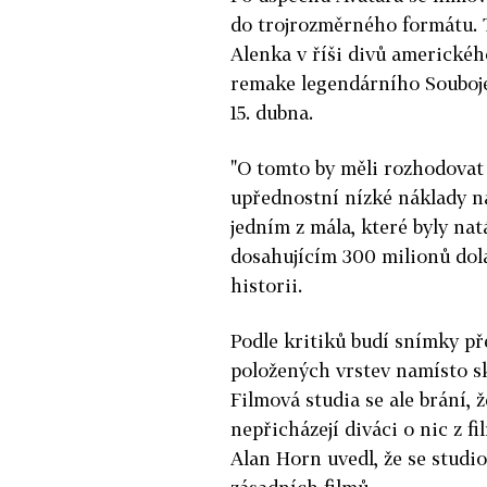
do trojrozměrného formátu. 
Alenka v říši divů americkéh
remake legendárního Souboje
15. dubna.
"O tomto by měli rozhodovat f
upřednostní nízké náklady na 
jedním z mála, které byly na
dosahujícím 300 milionů dola
historii.
Podle kritiků budí snímky p
položených vrstev namísto s
Filmová studia se ale brání,
nepřicházejí diváci o nic z f
Alan Horn uvedl, že se studi