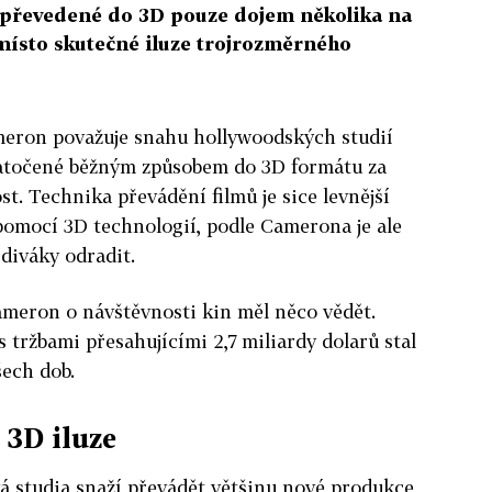
 převedené do 3D pouze dojem několika na
místo skutečné iluze trojrozměrného
meron považuje snahu hollywoodských studií
natočené běžným způsobem do 3D formátu za
t. Technika převádění filmů je sice levnější
pomocí 3D technologií, podle Camerona je ale
 diváky odradit.
ameron o návštěvnosti kin měl něco vědět.
s tržbami přesahujícími 2,7 miliardy dolarů stal
ech dob.
 3D iluze
á studia snaží převádět většinu nové produkce