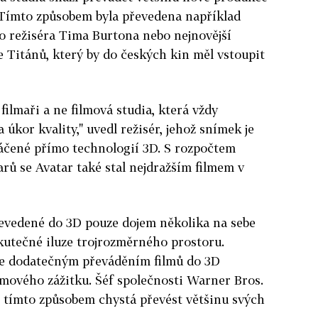
Tímto způsobem byla převedena například
o režiséra Tima Burtona nebo nejnovější
 Titánů, který by do českých kin měl vstoupit
ilmaři a ne filmová studia, která vždy
úkor kvality," uvedl režisér, jehož snímek je
táčené přímo technologií 3D. S rozpočtem
rů se Avatar také stal nejdražším filmem v
řevedené do 3D pouze dojem několika na sebe
kutečné iluze trojrozměrného prostoru.
 že dodatečným převáděním filmů do 3D
ilmového zážitku. Šéf společnosti Warner Bros.
o tímto způsobem chystá převést většinu svých