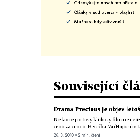
Odemykejte obsah pro přátele
Články v audioverzi + playlist
Možnost kdykoliv zrušit
Související čl
Drama Precious je objev leto
Nízkorozpočtový klubový film o zneuž
cenu za cenou. Herečka Mo'Nique dostal
26. 3. 2010 ▪ 2 min. čtení