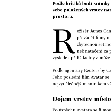
Podle kritiků budí snímky
sebe položených vrstev na
prostoru.
R
ežisér James Ca
převádět filmy 
zbytečnou šetrnos
než natáčení za 
výsledek příliš laciný a může
Podle agentury Reuters by C
Jeho poslední film Avatar se 
nejvýdělečnějším snímkem vš
Dojem vrstev místo
Po úspěchu Avatara se filmov