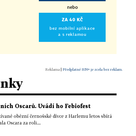
nebo
ZA 40 KČ
bez mobilní aplikace
a s reklamou
|
Předplatné HN+ je zcela bez reklam.
ánky
šních Oscarů. Uvádí ho Febiofest
ívané obézní černošské dívce z Harlemu letos sbírá
a Oscara za roli...