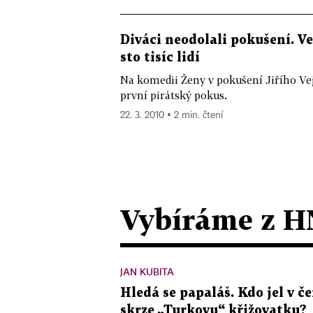
Diváci neodolali pokušení. V
sto tisíc lidí
Na komedii Ženy v pokušení Jiřího Vejděl
první pirátský pokus.
22. 3. 2010 ▪ 2 min. čtení
Vybíráme z H
JAN KUBITA
Hledá se papaláš. Kdo jel v
skrze „Turkovu“ křižovatku?