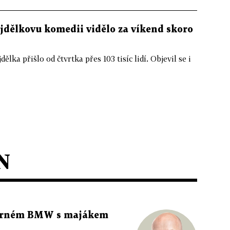
ejdělkovu komedii vidělo za víkend skoro
ka přišlo od čtvrtka přes 103 tisíc lidí. Objevil se i
N
 černém BMW s majákem