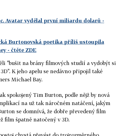
. Avatar vydělal první miliardu dolarů
-
cká Burtonovská poetika příliš ustoupila
ney
- čtěte ZDE
i "bušit na brány filmových studií a vydobýt si
3D". K jeho apelu se nedávno připojil také
mers Michael Bay.
ak spokojený Tim Burton, podle nějž by nová
omplikací na už tak náročném natáčení, jakým
 Burton se domnívá, že dobře převedený film
ež film špatně natočený v 3D.
postoj chystá převést do trojrozměrného