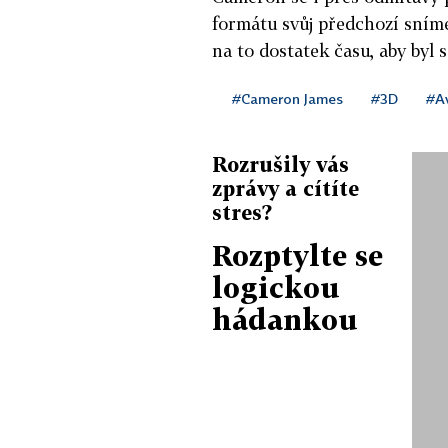
formátu svůj předchozí sníme
na to dostatek času, aby byl 
#Cameron James
#3D
#A
Rozrušily vás
zprávy a cítíte
stres?
Rozptylte se
logickou
hádankou