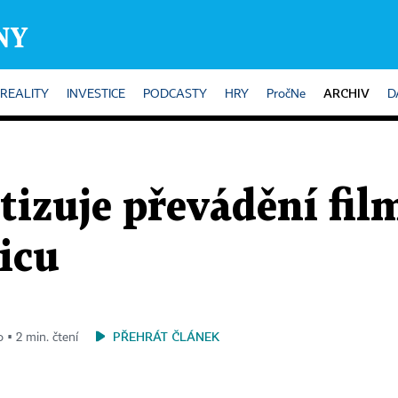
ARCHIV
REALITY
INVESTICE
PODCASTY
HRY
PročNe
D
izuje převádění fil
icu
PŘEHRÁT ČLÁNEK
o ▪ 2 min. čtení