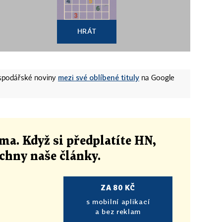
HRÁT
mezi své oblíbené tituly
ospodářské noviny
na Google
ma. Když si předplatíte HN,
echny naše články
.
ZA 80 KČ
s mobilní aplikací
a bez reklam