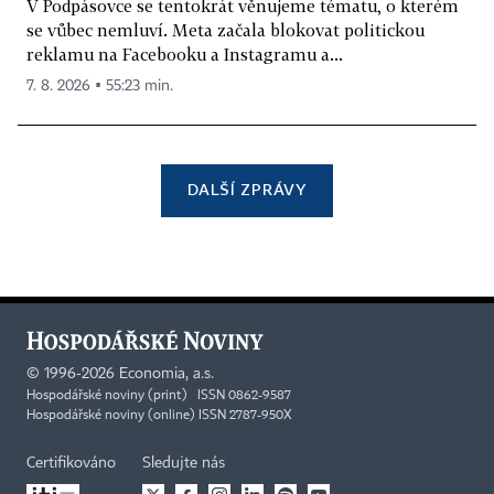
V Podpásovce se tentokrát věnujeme tématu, o kterém
se vůbec nemluví. Meta začala blokovat politickou
reklamu na Facebooku a Instagramu a...
7. 8. 2026 ▪ 55:23 min.
DALŠÍ ZPRÁVY
©
1996-2026
Economia, a.s.
Hospodářské noviny (print) ISSN 0862-9587
Hospodářské noviny (online) ISSN 2787-950X
Certifikováno
Sledujte nás