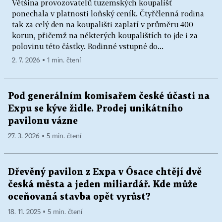
Většina provozovatelů tuzemských koupališť
ponechala v platnosti loňský ceník. Čtyřčlenná rodina
tak za celý den na koupališti zaplatí v průměru 400
korun, přičemž na některých koupalištích to jde i za
polovinu této částky. Rodinné vstupné do...
2. 7. 2026 ▪ 1 min. čtení
Pod generálním komisařem české účasti na
Expu se kýve židle. Prodej unikátního
pavilonu vázne
27. 3. 2026 ▪ 5 min. čtení
Dřevěný pavilon z Expa v Ósace chtějí dvě
česká města a jeden miliardář. Kde může
oceňovaná stavba opět vyrůst?
18. 11. 2025 ▪ 5 min. čtení