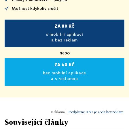
Možnost kdykoliv zrušit
ZA 80 KČ
s mobilní aplikací
a bez reklam
nebo
ZA 40 KČ
bez mobilní aplikace
a s reklamou
|
Předplatné HN+ je zcela bez reklam.
Související články