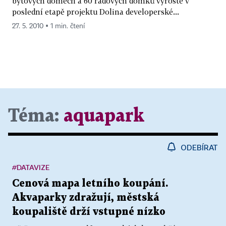
bytových domech a 60 řadových domků vyroste v
poslední etapě projektu Dolina developerské...
27. 5. 2010 ▪ 1 min. čtení
Téma:
aquapark
ODEBÍRAT
#DATAVIZE
Cenová mapa letního koupání.
Akvaparky zdražují, městská
koupaliště drží vstupné nízko