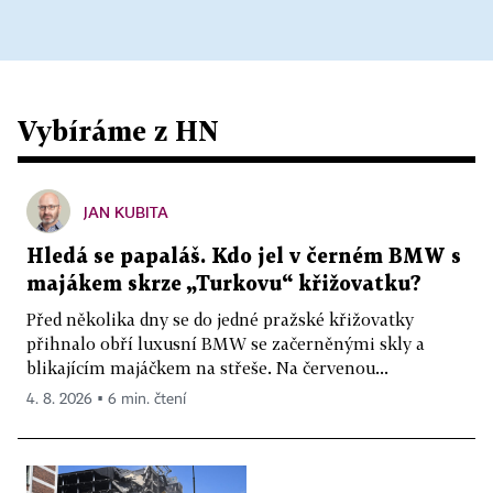
Vybíráme z HN
JAN KUBITA
Hledá se papaláš. Kdo jel v černém BMW s
majákem skrze „Turkovu“ křižovatku?
Před několika dny se do jedné pražské křižovatky
přihnalo obří luxusní BMW se začerněnými skly a
blikajícím majáčkem na střeše. Na červenou...
4. 8. 2026 ▪ 6 min. čtení