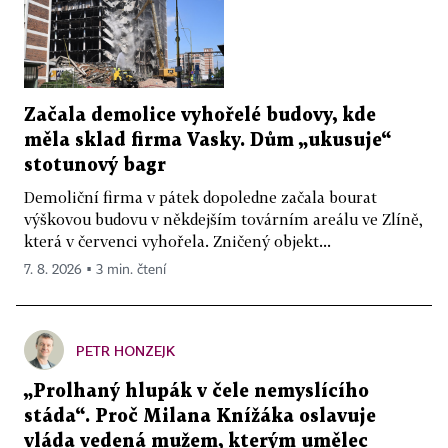
Začala demolice vyhořelé budovy, kde
měla sklad firma Vasky. Dům „ukusuje“
stotunový bagr
Demoliční firma v pátek dopoledne začala bourat
výškovou budovu v někdejším továrním areálu ve Zlíně,
která v červenci vyhořela. Zničený objekt...
7. 8. 2026 ▪ 3 min. čtení
PETR HONZEJK
„Prolhaný hlupák v čele nemyslícího
stáda“. Proč Milana Knížáka oslavuje
vláda vedená mužem, kterým umělec