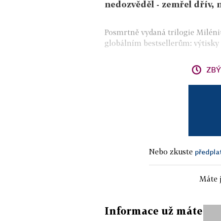
nedozvěděl - zemřel dřív, n
Posmrtně vydaná trilogie Miléni
globálním bestsellerům: výtisky vš
ZBÝ
Nebo zkuste
předpla
Máte j
Informace už máte