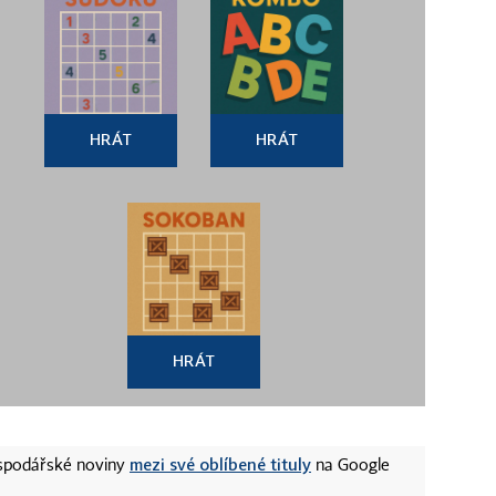
HRÁT
HRÁT
HRÁT
mezi své oblíbené tituly
ospodářské noviny
na Google