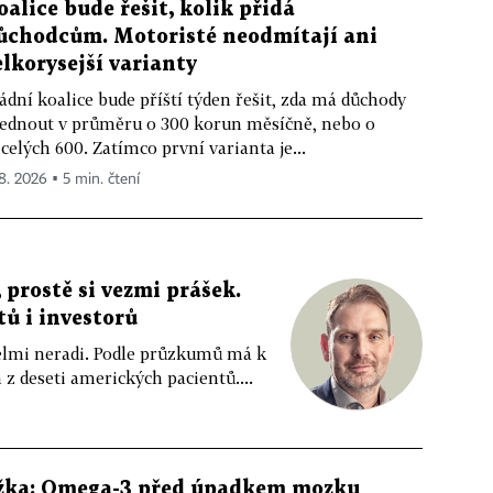
oalice bude řešit, kolik přidá
ůchodcům. Motoristé neodmítají ani
elkorysejší varianty
ádní koalice bude příští týden řešit, zda má důchody
ednout v průměru o 300 korun měsíčně, nebo o
celých 600. Zatímco první varianta je...
 8. 2026 ▪ 5 min. čtení
 prostě si vezmi prášek.
tů i investorů
 velmi neradi. Podle průzkumů má k
z deseti amerických pacientů....
žka: Omega-3 před úpadkem mozku