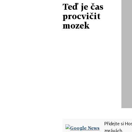
Teď je čas
procvičit
mozek
Přidejte si H
zprávách.