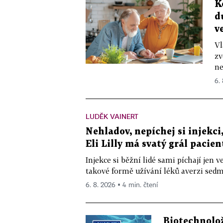
K
d
v
Vl
zv
ne
6.
LUDĚK VAINERT
Nehladov, nepíchej si injekci,
Eli Lilly má svatý grál pacien
Injekce si běžní lidé sami píchají jen
takové formě užívání léků averzi sedm 
6. 8. 2026 ▪ 4 min. čtení
Biotechnolo