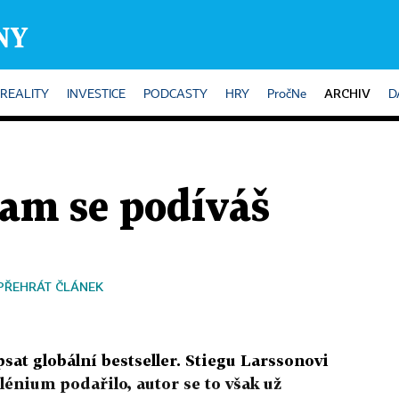
ARCHIV
REALITY
INVESTICE
PODCASTY
HRY
PročNe
D
am se podíváš
PŘEHRÁT ČLÁNEK
sat globální bestseller. Stiegu Larssonovi
ilénium podařilo, autor se to však už