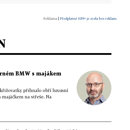
|
Předplatné HN+ je zcela bez reklam.
N
 černém BMW s majákem
 křižovatky přihnalo obří luxusní
m majáčkem na střeše. Na