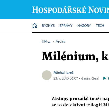
HOME
BYZNYS
ZPRÁVY
NÁZORY
TECH
HN.cz
›
Archiv
Milénium, k
Michal Jareš
23. 7. 2010 06:07 ▪ 6 min. čtení
Zástupy prozaiků touží nap
se to detektivní trilogií M