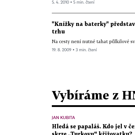
5. 4. 2010 ▪ 5 min. čtení
"Knížky na baterky" představu
trhu
Na cesty není nutné tahat půlkilové sva
19. 8. 2009 ▪ 3 min. čtení
Vybíráme z H
JAN KUBITA
Hledá se papaláš. Kdo jel v
skrze „Turkovu“ křižovatku?