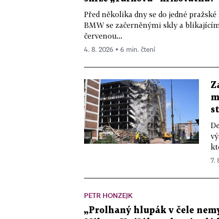
Před několika dny se do jedné pražské
BMW se začerněnými skly a blikající
červenou...
4. 8. 2026 ▪ 6 min. čtení
Z
m
s
De
vý
kt
7.
PETR HONZEJK
„Prolhaný hlupák v čele nemy