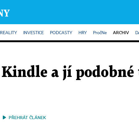
ARCHIV
REALITY
INVESTICE
PODCASTY
HRY
PročNe
D
 Kindle a jí podobné 
PŘEHRÁT ČLÁNEK