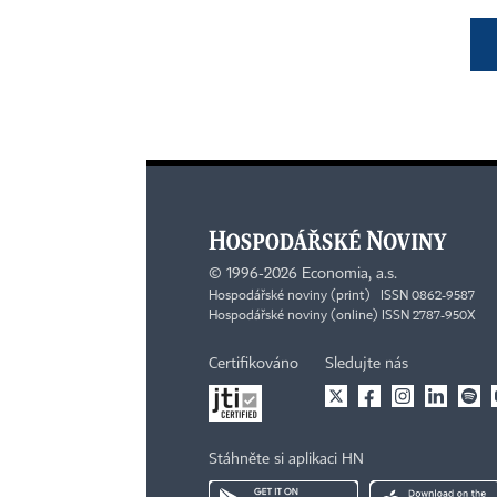
©
1996-2026
Economia, a.s.
Hospodářské noviny (print) ISSN 0862-9587
Hospodářské noviny (online) ISSN 2787-950X
Certifikováno
Sledujte nás
Stáhněte si aplikaci HN