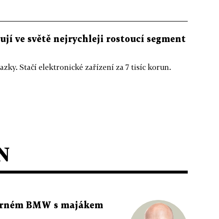
jí ve světě nejrychleji rostoucí segment
zky. Stačí elektronické zařízení za 7 tisíc korun.
N
 černém BMW s majákem