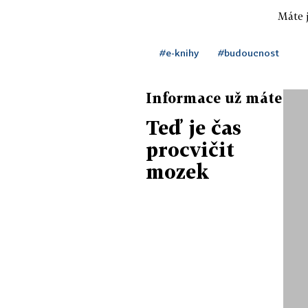
Máte j
#e-knihy
#budoucnost
Informace už máte
Teď je čas
procvičit
mozek