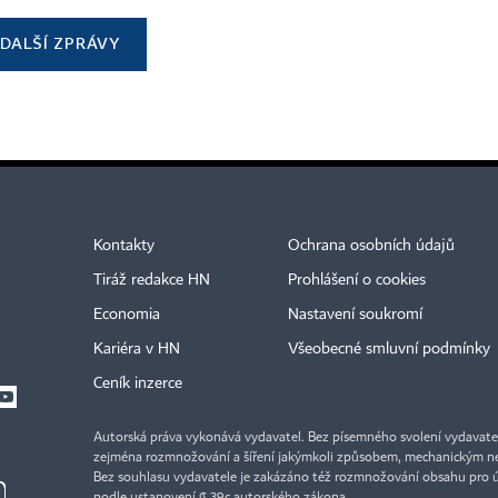
DALŠÍ ZPRÁVY
Kontakty
Ochrana osobních údajů
Tiráž redakce HN
Prohlášení o cookies
Economia
Nastavení soukromí
Kariéra v HN
Všeobecné smluvní podmínky
Ceník inzerce
Autorská práva vykonává vydavatel. Bez písemného svolení vydavatele 
zejména rozmnožování a šíření jakýmkoli způsobem, mechanickým ne
Bez souhlasu vydavatele je zakázáno též rozmnožování obsahu pro 