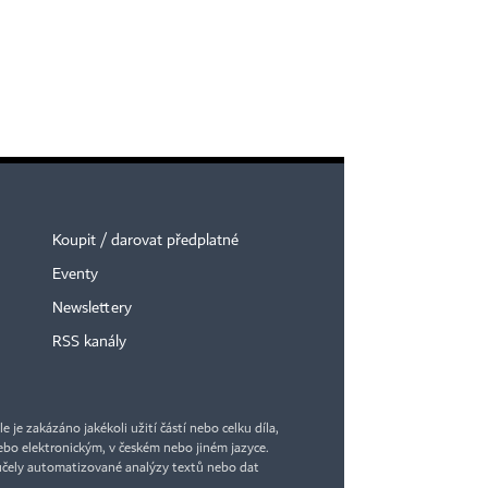
Koupit / darovat předplatné
Eventy
Newslettery
RSS kanály
je zakázáno jakékoli užití částí nebo celku díla,
bo elektronickým, v českém nebo jiném jazyce.
účely automatizované analýzy textů nebo dat