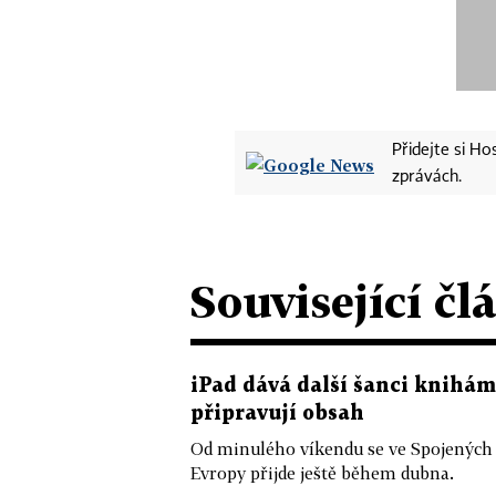
Přidejte si H
zprávách.
Související čl
iPad dává další šanci knihám
připravují obsah
Od minulého víkendu se ve Spojených s
Evropy přijde ještě během dubna.