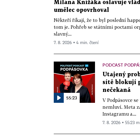
Milana Knížáka oslavuje vlá
umělec opovrhoval
Někteří říkají, že to byl poslední ha
tom je. Pohřeb se státními poctami o
slavný...
7. 8. 2026 ▪ 4 min. čtení
PODCAST PODPÁ
Utajený prob
sítě blokují
nečekaná
55:23
V Podpásovce se
nemluví. Meta z
Instagramu a...
7. 8. 2026 ▪ 55:23 m