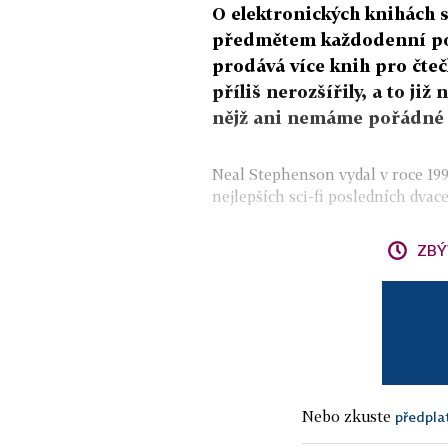
O elektronických knihách se
předmětem každodenní pot
prodává více knih pro čteč
příliš nerozšířily, a to již
nějž ani nemáme pořádné 
Neal Stephenson vydal v roce 1
nejlepších sci-fi posledních dvace
ZBÝ
Nebo zkuste
předpla