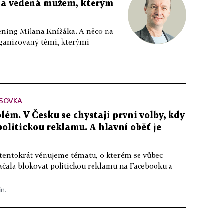
da vedená mužem, kterým
ppening Milana Knížáka. A něco na
rganizovaný těmi, kterými
SOVKA
lém. V Česku se chystají první volby, kdy
 politickou reklamu. A hlavní oběť je
 tentokrát věnujeme tématu, o kterém se vůbec
ačala blokovat politickou reklamu na Facebooku a
in.