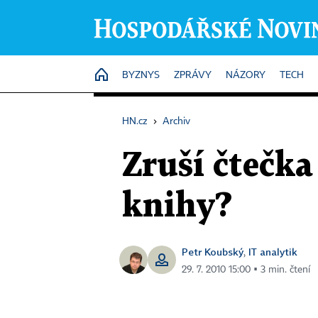
HOME
BYZNYS
ZPRÁVY
NÁZORY
TECH
HN.cz
›
Archiv
Zruší čtečka
knihy?
Petr Koubský
IT analytik
,
29. 7. 2010 15:00 ▪ 3 min. čtení