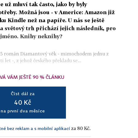
 už mluví tak často, jako by byly
řeby. Možná jsou - v Americe: Amazon již
ku Kindle než na papíře. U nás se ještě
 na světový trh přichází jejich následník, pro
jméno. Knihy neknihy?
995 román Diamantový věk - mimochodem jednu z
ti let -, z jehož českého překladu se...
VÁ VÁM JEŠTĚ 90 % ČLÁNKU
Číst dál za
40 Kč
na první dva měsíce
za 80 Kč.
tné bez reklam a s mobilní aplikací