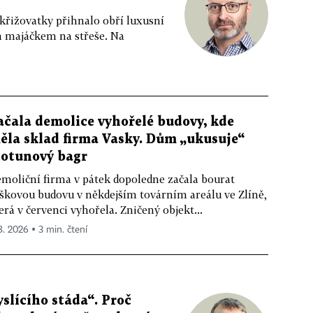
 křižovatky přihnalo obří luxusní
m majáčkem na střeše. Na
ačala demolice vyhořelé budovy, kde
ěla sklad firma Vasky. Dům „ukusuje“
totunový bagr
moliční firma v pátek dopoledne začala bourat
škovou budovu v někdejším továrním areálu ve Zlíně,
erá v červenci vyhořela. Zničený objekt...
 8. 2026 ▪ 3 min. čtení
slícího stáda“. Proč