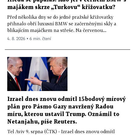
majákem skrze „Turkovu“ křižovatku?
Před několika dny se do jedné pražské křižovatky
přihnalo obří luxusní BMW se začerněnými skly a
blikajícím majáčkem na střeše. Na červenou...
4. 8. 2026 ▪ 6 min. čtení
Izrael dnes znovu odmítl 15bodový mírový
plán pro Pásmo Gazy navržený Radou
míru, kterou ustavil Trump. Oznámil to
Netanjahu, píše Reuters.
Tel Aviv 9. srpna (ČTK) - Izrael dnes znovu odmítl