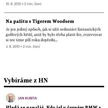
10. 8. 2010 ▪ 2 min. čtení
Na pažitu s Tigerem Woodsem
Je jen jediný způsob, jak si užít sedmnáct fantastických
golfových hřišť, aniž by bylo třeba platit fee, rezervovat
si tee time půl roku dopředu...
3. 8. 2010 ▪ 2 min. čtení
Vybíráme z HN
JAN KUBITA
Hledá se papaláš. Kdo jel v černém BMW s