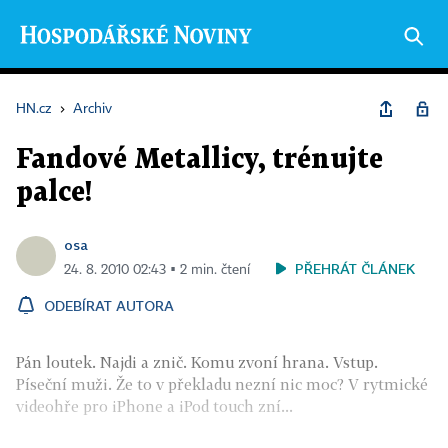
HN.cz
›
Archiv
Fandové Metallicy, trénujte
palce!
osa
PŘEHRÁT ČLÁNEK
24. 8. 2010 02:43 ▪ 2 min. čtení
ODEBÍRAT AUTORA
Pán loutek. Najdi a znič. Komu zvoní hrana. Vstup.
Píseční muži. Že to v překladu nezní nic moc? V rytmické
videohře pro iPhone a iPod touch zní...