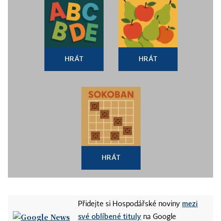
HRÁT
HRÁT
HRÁT
mezi
Přidejte si Hospodářské noviny
své oblíbené tituly
na Google