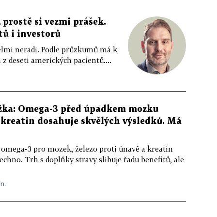
 prostě si vezmi prášek.
tů i investorů
 velmi neradi. Podle průzkumů má k
z deseti amerických pacientů....
žka: Omega-3 před úpadkem mozku
kreatin dosahuje skvělých výsledků. Má
 omega-3 pro mozek, železo proti únavě a kreatin
echno. Trh s doplňky stravy slibuje řadu benefitů, ale
in.