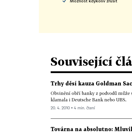
Možnost kdykoliv zrušit
Související čl
Trhy děsí kauza Goldman Sa
Obvinění obří banky z podvodů může sr
klamala i Deutsche Bank nebo UBS.
20. 4. 2010 ▪ 4 min. čtení
Továrna na absolutno: Mluvi