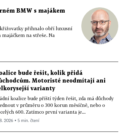
 černém BMW s majákem
 křižovatky přihnalo obří luxusní
m majáčkem na střeše. Na
oalice bude řešit, kolik přidá
ůchodcům. Motoristé neodmítají ani
elkorysejší varianty
ádní koalice bude příští týden řešit, zda má důchody
ednout v průměru o 300 korun měsíčně, nebo o
celých 600. Zatímco první varianta je...
 8. 2026 ▪ 5 min. čtení