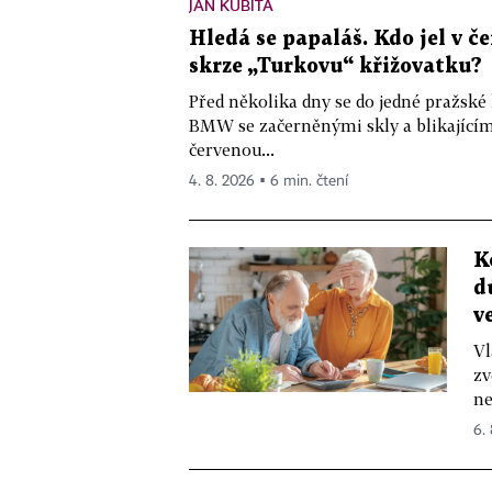
JAN KUBITA
Hledá se papaláš. Kdo jel v
skrze „Turkovu“ křižovatku?
Před několika dny se do jedné pražské
BMW se začerněnými skly a blikající
červenou...
4. 8. 2026 ▪ 6 min. čtení
K
d
v
Vl
zv
ne
6.