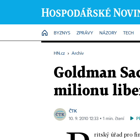
HOME
BYZNYS
ZPRÁVY
NÁZORY
TECH
HN.cz
›
Archiv
Goldman Sach
milionu libe
ČTK
P
10. 9. 2010 12:33 ▪ 1 min. čtení
ritský úřad pro f