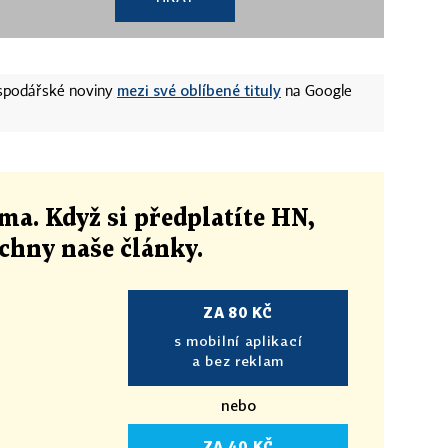
mezi své oblíbené tituly
ospodářské noviny
na Google
ma. Když si předplatíte HN,
echny naše články
.
ZA 80 KČ
s mobilní aplikací
a bez reklam
nebo
ZA 40 KČ