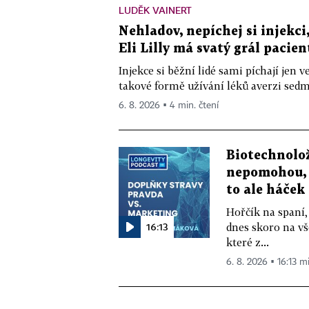
LUDĚK VAINERT
Nehladov, nepíchej si injekci,
Eli Lilly má svatý grál pacien
Injekce si běžní lidé sami píchají jen
takové formě užívání léků averzi sedm 
6. 8. 2026 ▪ 4 min. čtení
Biotechnolo
nepomohou, 
to ale háček
Hořčík na spaní,
16:13
dnes skoro na vš
které z...
6. 8. 2026 ▪ 16:13 m