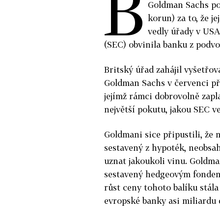
B
Goldman Sachs pok
korun) za to, že j
vedly úřady v USA
(SEC) obvinila banku z podvo
Britský úřad zahájil vyšetřov
Goldman Sachs v červenci př
jejímž rámci dobrovolně zapla
největší pokutu, jakou SEC ve 
Goldmani sice připustili, že 
sestavený z hypoték, neobsah
uznat jakoukoli vinu. Goldm
sestavený hedgeovým fondem, 
růst ceny tohoto balíku stál
evropské banky asi miliardu 