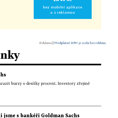
bez mobilní aplikace
a s reklamou
|
Předplatné HN+ je zcela bez reklam.
ánky
chs
azit burzy o desítky procent. Investory zřejmě
li jsme s bankéři Goldman Sachs