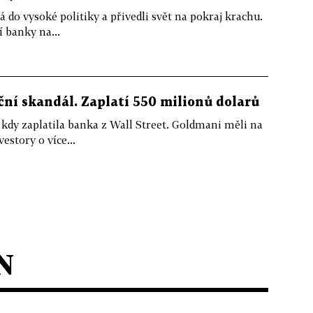
á do vysoké politiky a přivedli svět na pokraj krachu.
í banky na...
ní skandál. Zaplatí 550 milionů dolarů
 kdy zaplatila banka z Wall Street. Goldmani měli na
estory o více...
N