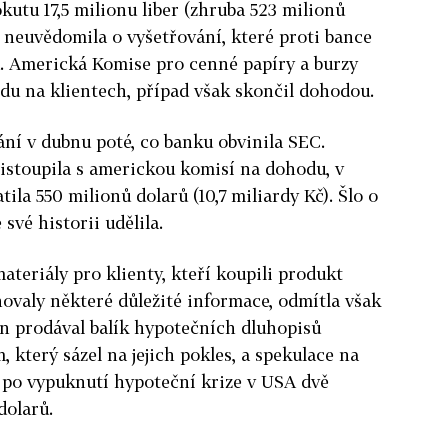
utu 17,5 milionu liber (zhruba 523 milionů
ej neuvědomila o vyšetřování, které proti bance
. Americká Komise pro cenné papíry a burzy
du na klientech, případ však skončil dohodou.
ání v dubnu poté, co banku obvinila SEC.
istoupila s americkou komisí na dohodu, v
tila 550 milionů dolarů (10,7 miliardy Kč). Šlo o
své historii udělila.
materiály pro klienty, kteří koupili produkt
ovaly některé důležité informace, odmítla však
an prodával balík hypotečních dluhopisů
který sázel na jejich pokles, a spekulace na
a po vypuknutí hypoteční krize v USA dvě
dolarů.