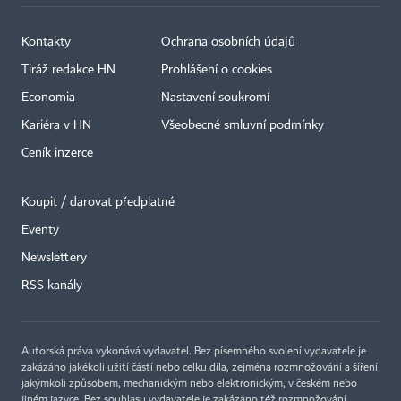
Kontakty
Ochrana osobních údajů
Tiráž redakce HN
Prohlášení o cookies
Economia
Nastavení soukromí
Kariéra v HN
Všeobecné smluvní podmínky
Ceník inzerce
Koupit / darovat předplatné
Eventy
Newslettery
RSS kanály
Autorská práva vykonává vydavatel. Bez písemného svolení vydavatele je
zakázáno jakékoli užití částí nebo celku díla, zejména rozmnožování a šíření
jakýmkoli způsobem, mechanickým nebo elektronickým, v českém nebo
jiném jazyce. Bez souhlasu vydavatele je zakázáno též rozmnožování