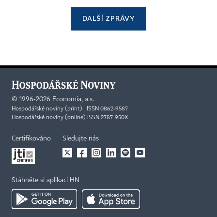
DALŠÍ ZPRÁVY
©
1996-2026
Economia, a.s.
Hospodářské noviny (print) ISSN 0862-9587
Hospodářské noviny (online) ISSN 2787-950X
Certifikováno
Sledujte nás
Stáhněte si aplikaci HN