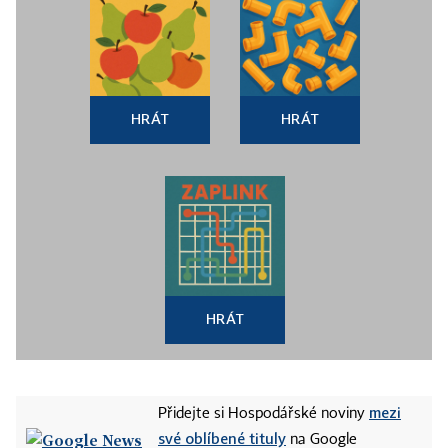
HRÁT
HRÁT
HRÁT
mezi
Přidejte si Hospodářské noviny
své oblíbené tituly
na Google