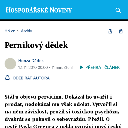
HN.cz
›
Archiv
Perníkový dědek
Honza Dědek
PŘEHRÁT ČLÁNEK
12. 11. 2010 00:00 ▪ 11 min. čtení
ODEBÍRAT AUTORA
Stál u objevu pervitinu. Dokázal ho uvařit i
prodat, nedokázal mu však odolat. Vytvořil si
na něm závislost, prožil si toxickou psychózu,
dvakrát se pokusil o sebevraždu. Přežil. O
cestě Pavla Gregora z pekla vypráví nový český