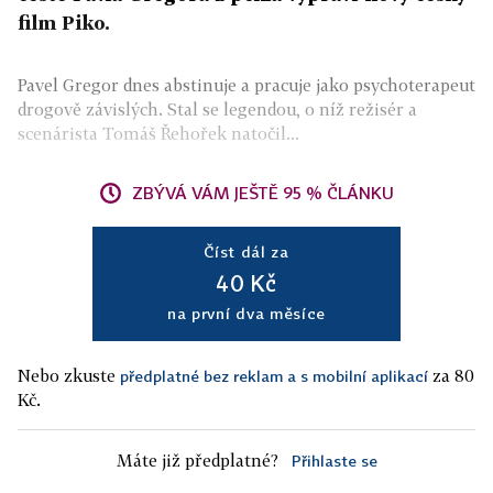
film Piko.
Pavel Gregor dnes abstinuje a pracuje jako psychoterapeut
drogově závislých. Stal se legendou, o níž režisér a
scenárista Tomáš Řehořek natočil...
ZBÝVÁ VÁM JEŠTĚ 95 % ČLÁNKU
Číst dál za
40 Kč
na první dva měsíce
Nebo zkuste
za 80
předplatné bez reklam a s mobilní aplikací
Kč.
Máte již předplatné?
Přihlaste se