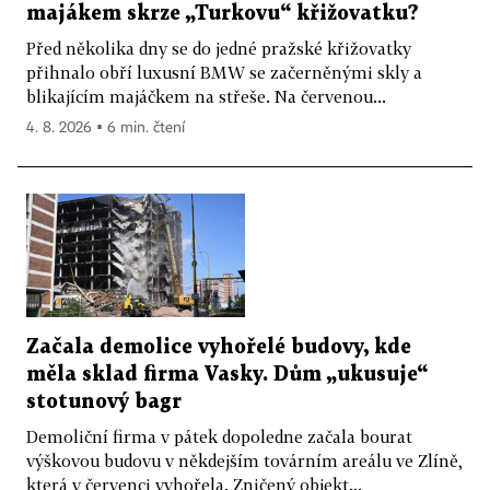
majákem skrze „Turkovu“ křižovatku?
Před několika dny se do jedné pražské křižovatky
přihnalo obří luxusní BMW se začerněnými skly a
blikajícím majáčkem na střeše. Na červenou...
4. 8. 2026 ▪ 6 min. čtení
Začala demolice vyhořelé budovy, kde
měla sklad firma Vasky. Dům „ukusuje“
stotunový bagr
Demoliční firma v pátek dopoledne začala bourat
výškovou budovu v někdejším továrním areálu ve Zlíně,
která v červenci vyhořela. Zničený objekt...