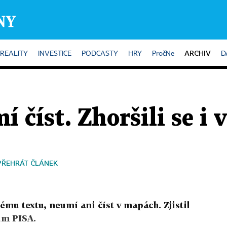
ARCHIV
REALITY
INVESTICE
PODCASTY
HRY
PročNe
D
 číst. Zhoršili se i 
PŘEHRÁT ČLÁNEK
ému textu, neumí ani číst v mapách. Zjistil
um PISA.