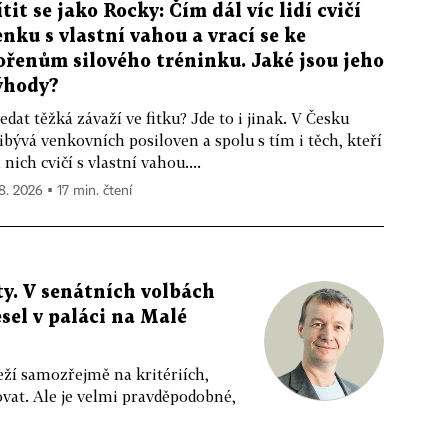
ítit se jako Rocky: Čím dál víc lidí cvičí
enku s vlastní vahou a vrací se ke
ořenům silového tréninku. Jaké jsou jeho
ýhody?
edat těžká závaží ve fitku? Jde to i jinak. V Česku
ibývá venkovních posiloven a spolu s tím i těch, kteří
 nich cvičí s vlastní vahou....
 8. 2026 ▪ 17 min. čtení
y. V senátních volbách
sel v paláci na Malé
eží samozřejmě na kritériích,
vat. Ale je velmi pravděpodobné,