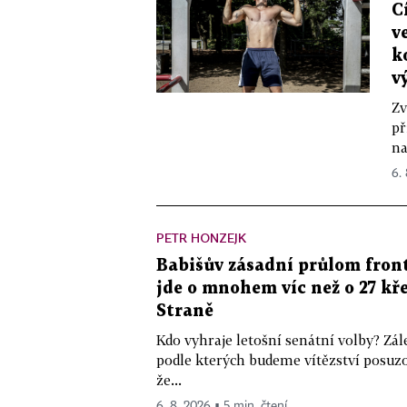
C
v
k
v
Zv
př
na
6.
PETR HONZEJK
Babišův zásadní průlom front
jde o mnohem víc než o 27 kře
Straně
Kdo vyhraje letošní senátní volby? Zál
podle kterých budeme vítězství posuzo
že...
6. 8. 2026 ▪ 5 min. čtení