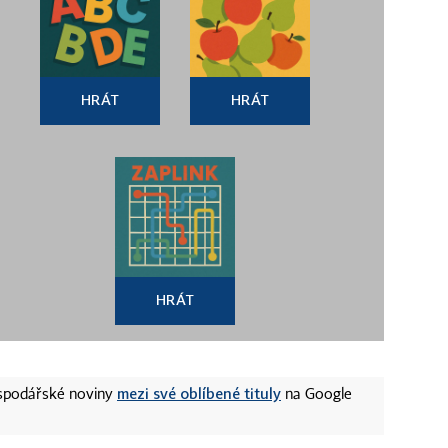
HRÁT
HRÁT
HRÁT
mezi své oblíbené tituly
ospodářské noviny
na Google