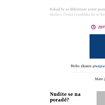
Pokud by se důležitost země pomě
školáci, Česká republika by se kr
ZBÝ
Nebo zkuste
předpla
Máte j
Nudíte se na
poradě?