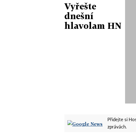
Vyřešte
dnešní
hlavolam HN
Přidejte si H
zprávách.