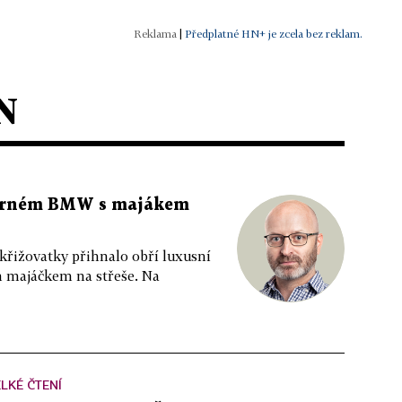
|
Předplatné HN+ je zcela bez reklam.
N
 černém BMW s majákem
 křižovatky přihnalo obří luxusní
m majáčkem na střeše. Na
LKÉ ČTENÍ