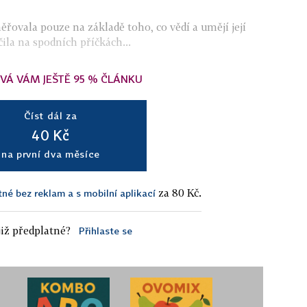
řovala pouze na základě toho, co vědí a umějí její
čila na spodních příčkách...
VÁ VÁM JEŠTĚ 95 % ČLÁNKU
Číst dál za
40 Kč
na první dva měsíce
za 80 Kč.
tné bez reklam a s mobilní aplikací
iž předplatné?
Přihlaste se