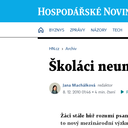
HOME
BYZNYS
ZPRÁVY
NÁZORY
TECH
HN.cz
›
Archiv
Školáci neumí
Jana Machálková
redaktor
8. 12. 2010 01:46 ▪ 4 min. čtení
Žáci stále hůř rozumí psan
to nový mezinárodní výzk