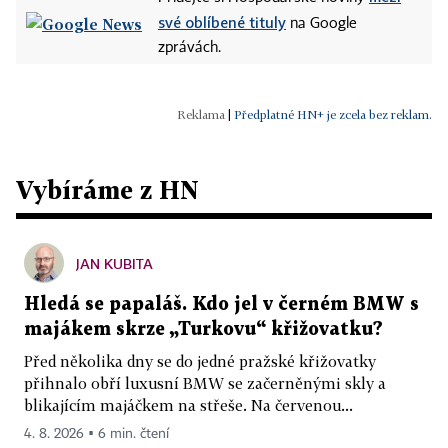
své oblíbené tituly
na Google
zprávách.
|
Předplatné HN+ je zcela bez reklam.
Vybíráme z HN
JAN KUBITA
Hledá se papaláš. Kdo jel v černém BMW s
majákem skrze „Turkovu“ křižovatku?
Před několika dny se do jedné pražské křižovatky
přihnalo obří luxusní BMW se začerněnými skly a
blikajícím majáčkem na střeše. Na červenou...
4. 8. 2026 ▪ 6 min. čtení