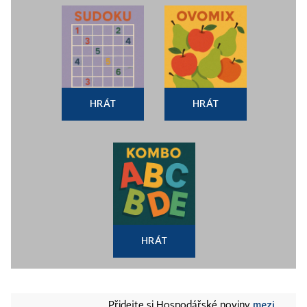
HRÁT
HRÁT
HRÁT
mezi
Přidejte si Hospodářské noviny