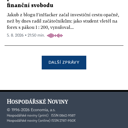
finanční svobodu
Jakub z blogu FinHacker začal investiční cestu opačně,
než by dnes radil začátečníkům: jako student vletěl na
forex s pákou 1 : 200, vynuloval...
5. 8. 2026 ▪ 21:50 min.
DALŠÍ ZPRÁVY
©
1996-2026
Economia, a.s.
Hospodářské noviny (print) ISSN 0862-9587
Hospodářské noviny (online) ISSN 2787-950X